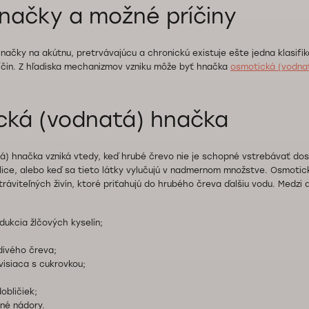
načky a možné príčiny
načky na akútnu, pretrvávajúcu a chronickú existuje ešte jedna klasifi
íčin. Z hľadiska mechanizmov vzniku môže byť hnačka
osmotická (vodna
cká (vodnatá) hnačka
á) hnačka vzniká vtedy, keď hrubé črevo nie je schopné vstrebávať d
olice, alebo keď sa tieto látky vylučujú v nadmernom množstve. Osmoti
áviteľných živín, ktoré priťahujú do hrubého čreva ďalšiu vodu. Medzi ď
ukcia žlčových kyselín;
divého čreva;
visiaca s cukrovkou;
obličiek;
né nádory.