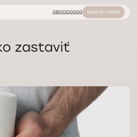
0800200000
Spätné volanie
ko zastaviť