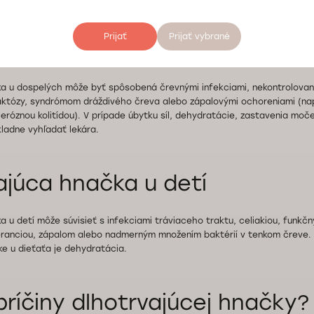
Prijať
Prijať vybrané
ajúca hnačka u dospelých
a u dospelých môže byť spôsobená črevnými infekciami, nekontrolovaný
aktózy, syndrómom dráždivého čreva alebo zápalovými ochoreniami (na
eróznou kolitídou). V prípade úbytku síl, dehydratácie, zastavenia mo
ladne vyhľadať lekára.
ajúca hnačka u detí
a u detí môže súvisieť s infekciami tráviaceho traktu, celiakiou, funkč
eranciou, zápalom alebo nadmerným množením baktérií v tenkom čreve. 
ke u dieťaťa je dehydratácia.
príčiny dlhotrvajúcej hnačky?