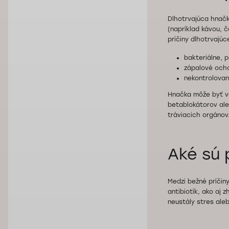
Dlhotrvajúca hnač
(napríklad kávou, 
príčiny dlhotrvajúc
bakteriálne, p
zápalové och
nekontrolované
Hnačka môže byť ve
betablokátorov ale
tráviacich orgánov
Aké sú 
Medzi bežné príčiny
antibiotík, ako aj 
neustály stres ale