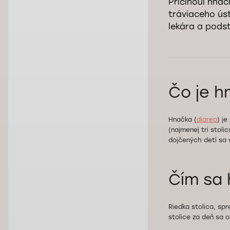
Príčinoui hna
tráviaceho úst
lekára a podst
Čo je h
Hnačka (
diarea
) j
(najmenej tri stol
dojčených detí sa 
Čím sa h
Riedka stolica, sp
stolice za deň sa o