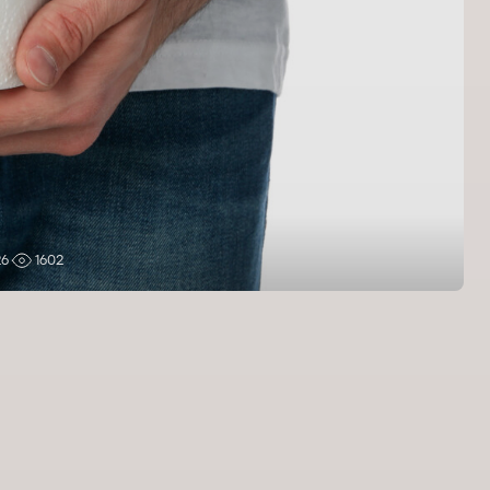
26
1602