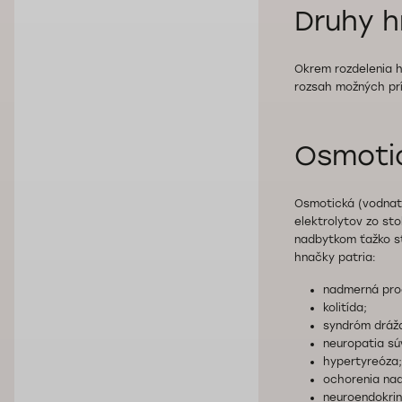
Druhy h
Okrem rozdelenia h
rozsah možných pr
Osmoti
Osmotická (vodnat
elektrolytov zo st
nadbytkom ťažko str
hnačky patria:
nadmerná prod
kolitída;
syndróm dráž
neuropatia sú
hypertyreóza;
ochorenia nad
neuroendokrin