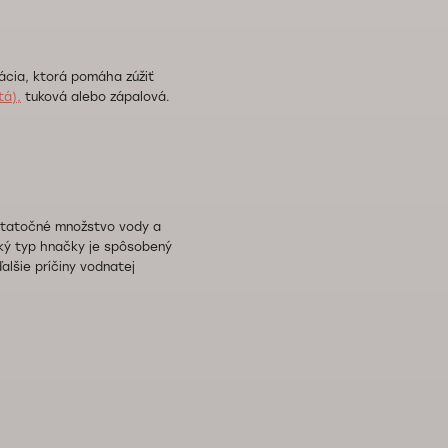
kácia, ktorá pomáha zúžiť
tá),
tuková alebo zápalová.
ostatočné množstvo vody a
cký typ hnačky je spôsobený
alšie príčiny vodnatej