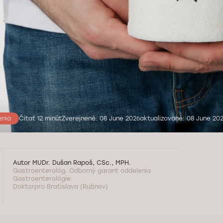
enia
Čítať 12 minút
Zverejnené: 08 June 2026
aktualizované: 08 June 20
Autor
MUDr. Dušan Rapoš, CSc., MPH.
Gastroenterológ. Odborný garant oddelenia
Gastroenterológie.
Doktorpro Bratislava (Ružinov)