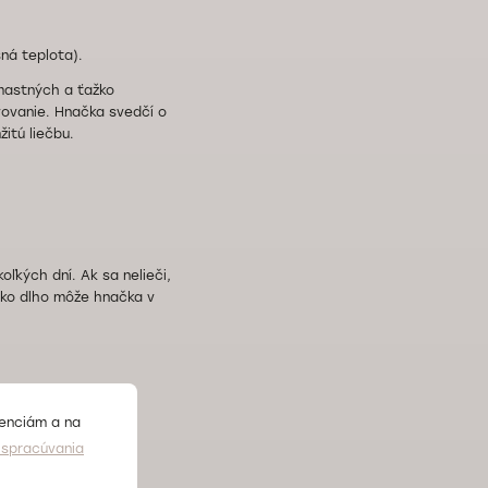
sná teplota).
 mastných a ťažko
avovanie. Hnačka svedčí o
itú liečbu.
ľkých dní. Ak sa nelieči,
ako dlho môže hnačka v
renciám a na
spracúvania
ácie rozlišujú medzi