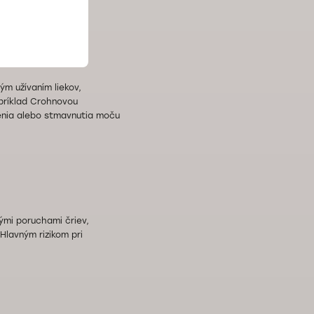
m užívaním liekov,
príklad Crohnovou
čenia alebo stmavnutia moču
nými poruchami čriev,
Hlavným rizikom pri