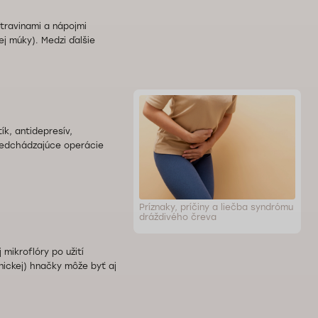
travinami a nápojmi
j múky). Medzi ďalšie
ík, antidepresív,
predchádzajúce operácie
Príznaky, príčiny a liečba syndrómu
dráždivého čreva
mikroflóry po užití
onickej) hnačky môže byť aj