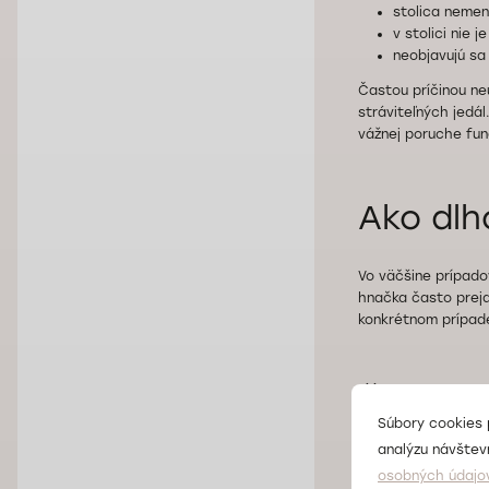
stolica nemen
v stolici nie j
neobjavujú sa
Častou príčinou ne
stráviteľných jedál
vážnej poruche fun
Ako dlh
Vo väčšine prípado
hnačka často prejd
konkrétnom prípade
Čo je c
Súbory cookies 
analýzu návštevn
Chronická hnačka j
osobných údajo
dlhotrvajúcou (dva 