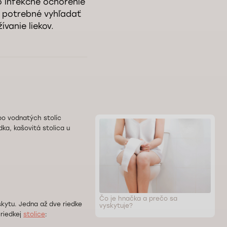
o infekčné ochorenie
e potrebné vyhľadať
vanie liekov.
bo vodnatých stolíc
ka, kašovitá stolica u
Čo je hnačka a prečo sa
skytu. Jedna až dve riedke
vyskytuje?
 riedkej
stolice
: