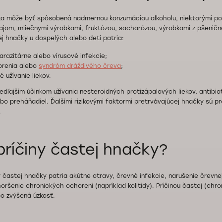
ka môže byť spôsobená nadmernou konzumáciou alkoholu, niektorými po
čajom, mliečnymi výrobkami, fruktózou, sacharózou, výrobkami z pšenične
ej hnačky u dospelých alebo detí patria:
arazitárne alebo vírusové infekcie;
orenia alebo
syndróm dráždivého čreva
;
 užívanie liekov.
dľajším účinkom užívania nesteroidných protizápalových liekov, antibiot
bo preháňadiel. Ďalšími rizikovými faktormi pretrvávajúcej hnačky sú 
.
príčiny častej hnačky?
 častej hnačky patria akútne otravy, črevné infekcie, narušenie črevnej 
zhoršenie chronických ochorení (napríklad kolitídy). Príčinou častej (chr
bo zvýšená úzkosť.