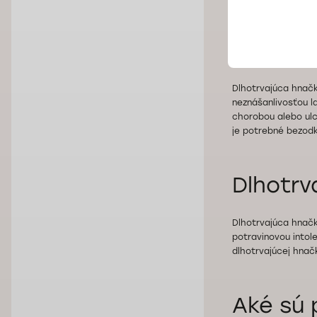
Dlhotrv
Dlhotrvajúca hnačk
neznášanlivosťou l
chorobou alebo ulc
je potrebné bezodk
Dlhotrv
Dlhotrvajúca hnačk
potravinovou intol
dlhotrvajúcej hnač
Aké sú 