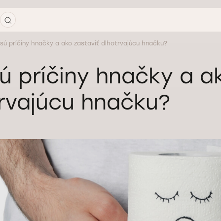
sú príčiny hnačky a ako zastaviť dlhotrvajúcu hnačku?
ú príčiny hnačky a a
rvajúcu hnačku?