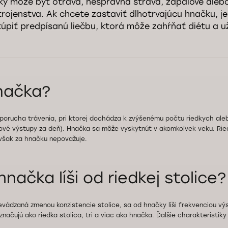
čky môže byť otrava, nesprávna strava, zápalové aleb
rojenstva. Ak chcete zastaviť dlhotrvajúcu hnačku, j
úpiť predpísanú liečbu, ktorá môže zahŕňať diétu a uží
načka?
e porucha trávenia, pri ktorej dochádza k zvýšenému počtu riedkych ale
icové výstupy za deň). Hnačka sa môže vyskytnúť v akomkoľvek veku. Ried
však za hnačku nepovažuje.
načka líši od riedkej stolice?
revádzaná zmenou konzistencie stolice, sa od hnačky líši frekvenciou vý
značujú ako riedka stolica, tri a viac ako hnačka. Ďalšie charakteristiky