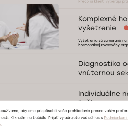
Prečo si klienti vyberajú pr
Komplexné ho
vyšetrenie
Vyšetrenia sú zamerané na 
hormonálnej rovnováhy org
Diagnostika oc
vnútornou se
Diagnostikujeme a liečime o
nadobličiek aj ďalších hormo
Individuálne 
liečba
používame, aby sme prispôsobili vaše prehliadanie presne vašim prefe
Liečbu prispôsobujeme výsl
osti. Kliknutím na tlačidlo 'Prijať' vyjadrujete váš súhlas s
Podmienkami 
aktuálnemu zdravotnému st
Manažment m
v.