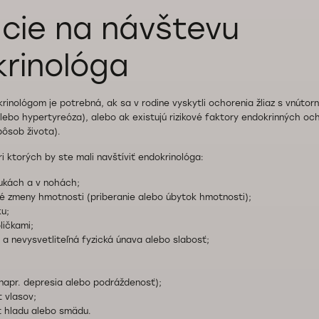
ácie na návštevu
rinológa
rinológom je potrebná, ak sa v rodine vyskytli ochorenia žliaz s vnútor
lebo hypertyreóza), alebo ak existujú rizikové faktory endokrinných och
pôsob života).
ri ktorých by ste mali navštíviť endokrinológa:
ukách a v nohách;
ľné zmeny hmotnosti (priberanie alebo úbytok hmotnosti);
ku;
ličkami;
 a nevysvetliteľná fyzická únava alebo slabosť;
napr. depresia alebo podráždenosť);
 vlasov;
t hladu alebo smädu.