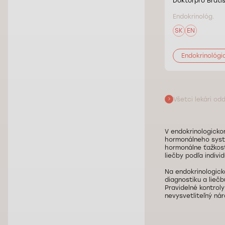
Doktorpro Bratis
Endokrinológ.
SK
EN
Endokrinológi
Všetci lekári od
V endokrinologicko
hormonálneho systé
hormonálne ťažkost
liečby podľa indivi
Na endokrinologick
diagnostiku a liečb
Pravidelné kontrol
nevysvetliteľný ná