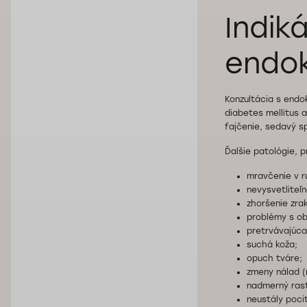
Indik
endok
Konzultácia s endok
diabetes mellitus a
fajčenie, sedavý s
Ďalšie patológie, p
mravčenie v r
nevysvetlite
zhoršenie zra
problémy s ob
pretrvávajúca
suchá koža;
opuch tváre;
zmeny nálad (
nadmerný rast
neustály poci