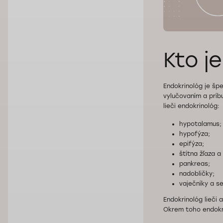
Kto j
Endokrinológ je špe
vylučovaním a príb
lieči endokrinológ:
hypotalamus;
hypofýza;
epifýza;
štítna žľaza a 
pankreas;
nadobličky;
vaječníky a s
Endokrinológ lieči 
Okrem toho endokri