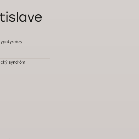
tislave
hypotyreózy
ický syndróm