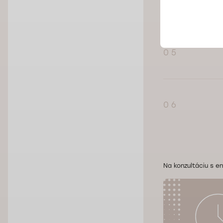
0 4
0 5
0 6
Na konzultáciu s e