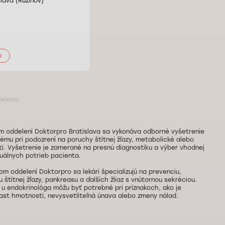
lava (Ružinov)
a
delenia
m oddelení Doktorpro Bratislava sa vykonáva odborné vyšetrenie
mu pri podozrení na poruchy štítnej žľazy, metabolické alebo
i. Vyšetrenie je zamerané na presnú diagnostiku a výber vhodnej
duálnych potrieb pacienta.
om oddelení Doktorpro sa lekári špecializujú na prevenciu,
u štítnej žľazy, pankreasu a ďalších žliaz s vnútornou sekréciou.
y u endokrinológa môžu byť potrebné pri príznakoch, ako je
rast hmotnosti, nevysvetliteľná únava alebo zmeny nálad.