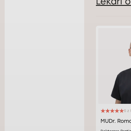
Lekári 
5 z 
MUDr. Roma