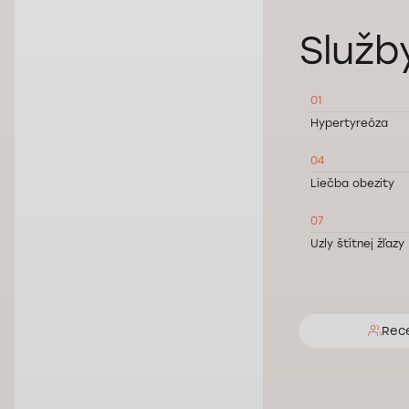
Služb
01
Hypertyreóza
04
Liečba obezity
07
Uzly štítnej žľazy
Rec