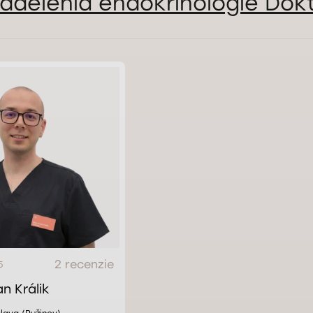
oddelenia endokrinológie Dokt
2 recenzie
5
n Králik