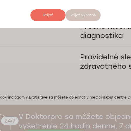
porúch
Prijať
Prijať vybrané
Pomáhame pri liečbe a kont
diabetes, obezita či poruc
Presná labor
diagnostika
Spolupracujeme s laboratór
spoľahlivé výsledky vyšetre
Pravidelné sl
zdravotného 
Pacientom poskytujeme dl
starostlivosť a kontrolu pri
ndokrinológom v Bratislave sa môžete objednať v medicínskom centre D
V Doktorpro sa môžete objedn
vyšetrenie 24 hodín denne, 7 dn