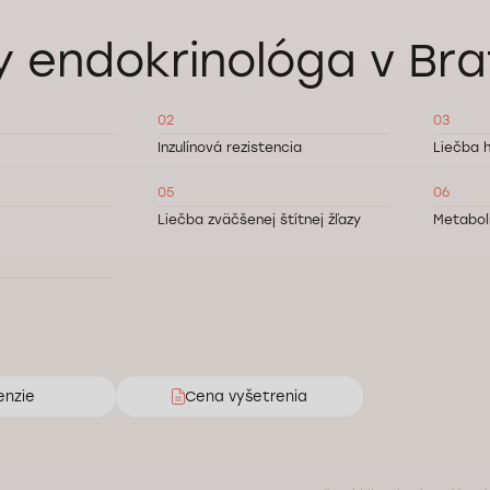
y endokrinológa v Bra
02
03
Inzulínová rezistencia
Liečba 
05
06
Liečba zväčšenej štítnej žľazy
Metabol
enzie
Cena vyšetrenia