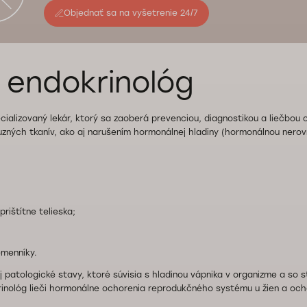
Objednať sa na vyšetrenie 24/7
e endokrinológ
cializovaný lekár, ktorý sa zaoberá prevenciou, diagnostikou a liečbou 
uzných tkanív, ako aj narušením hormonálnej hladiny (hormonálnou nero
prištítne telieska;
emenníky.
aj patologické stavy, ktoré súvisia s hladinou vápnika v organizme a so
nológ lieči hormonálne ochorenia reprodukčného systému u žien a och