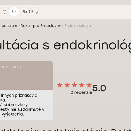
|
|
Slk
Ukr
Eng
e centrum «Doktorpro Bratislava»
Endokrinológia
ltácia s endokrinoló
onzultácie
5.0
2 recenzie
inných príznakov a
ika.
 štítnej žľazy.
esty nie sú zahrnuté v
 vyšetrenia.