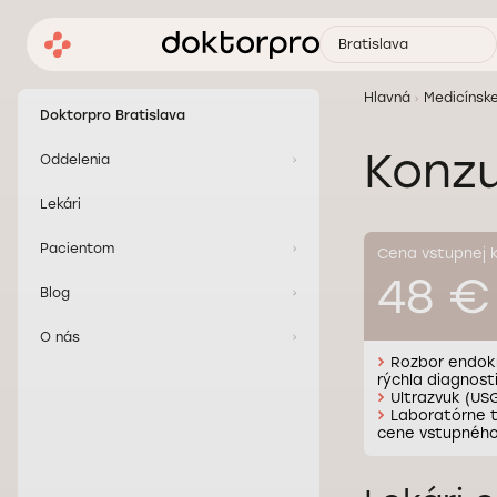
Bratislava
Hlavná
Medicínsk
Doktorpro Bratislava
Konzu
Oddelenia
Lekári
Pacientom
Cena vstupnej k
48 €
Blog
O nás
Rozbor endokr
rýchla diagnost
Ultrazvuk (USG)
Laboratórne t
cene vstupného