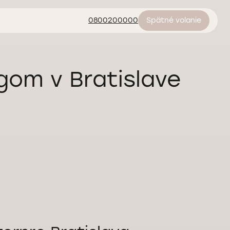
0800200000
Spätné volanie
gom v Bratislave