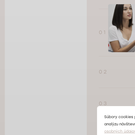
0 1
0 2
0 3
Súbory cookies 
analýzu návštevn
osobných údajo