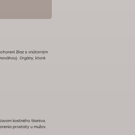
ochorení žliaz s vnútorným
vnováhou). Orgány, ktoré
 stavom kostného tkaniva.
orenia prostaty u mužov.