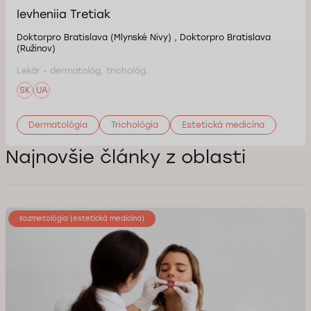
Ievheniia Tretiak
Doktorpro Bratislava (Mlynské Nivy) , Doktorpro Bratislava
(Ružinov)
Lekár - dermatológ, trichológ.
SK
UA
Dermatológia
Trichológia
Estetická medicína
Najnovšie články z oblasti
Kozmetológia (estetická medicína)