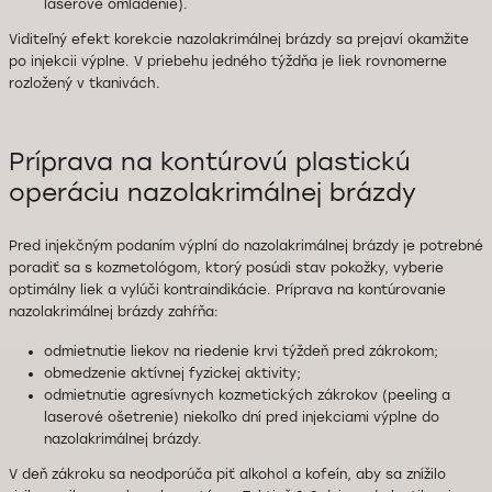
laserové omladenie).
Viditeľný efekt korekcie nazolakrimálnej brázdy sa prejaví okamžite
po injekcii výplne. V priebehu jedného týždňa je liek rovnomerne
rozložený v tkanivách.
Príprava na kontúrovú plastickú
operáciu nazolakrimálnej brázdy
Pred injekčným podaním výplní do nazolakrimálnej brázdy je potrebné
poradiť sa s kozmetológom, ktorý posúdi stav pokožky, vyberie
optimálny liek a vylúči kontraindikácie. Príprava na kontúrovanie
nazolakrimálnej brázdy zahŕňa:
odmietnutie liekov na riedenie krvi týždeň pred zákrokom;
obmedzenie aktívnej fyzickej aktivity;
odmietnutie agresívnych kozmetických zákrokov (peeling a
laserové ošetrenie) niekoľko dní pred injekciami výplne do
nazolakrimálnej brázdy.
V deň zákroku sa neodporúča piť alkohol a kofeín, aby sa znížilo