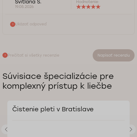
Svitlana S.
Hodnotenie:
19.05.2026
Ukázať odpoveď
Prečítať si všetky recenzie
Napísať recenziu
Súvisiace špecializácie pre
komplexný prístup k liečbe
Čistenie pleti v Bratislave