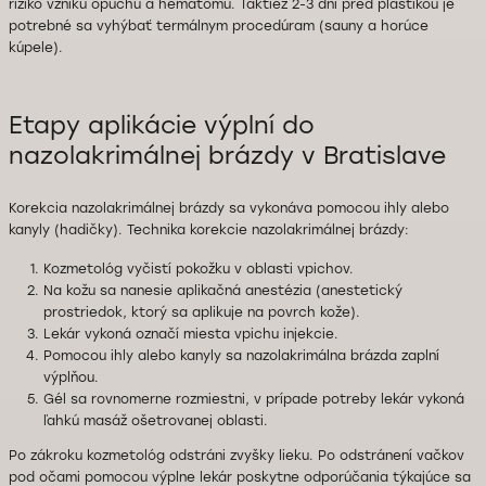
riziko vzniku opuchu a hematómu. Taktiež 2-3 dni pred plastikou je
potrebné sa vyhýbať termálnym procedúram (sauny a horúce
kúpele).
Etapy aplikácie výplní do
nazolakrimálnej brázdy v Bratislave
Korekcia nazolakrimálnej brázdy sa vykonáva pomocou ihly alebo
kanyly (hadičky). Technika korekcie nazolakrimálnej brázdy:
Kozmetológ vyčistí pokožku v oblasti vpichov.
Na kožu sa nanesie aplikačná anestézia (anestetický
prostriedok, ktorý sa aplikuje na povrch kože).
Lekár vykoná označí miesta vpichu injekcie.
Pomocou ihly alebo kanyly sa nazolakrimálna brázda zaplní
výplňou.
Gél sa rovnomerne rozmiestni, v prípade potreby lekár vykoná
ľahkú masáž ošetrovanej oblasti.
Po zákroku kozmetológ odstráni zvyšky lieku. Po odstránení vačkov
pod očami pomocou výplne lekár poskytne odporúčania týkajúce sa