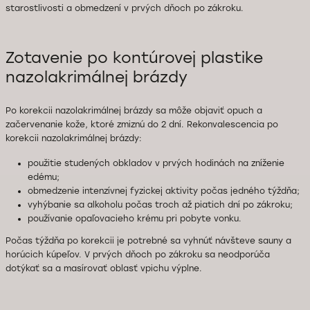
starostlivosti a obmedzení v prvých dňoch po zákroku.
Zotavenie po kontúrovej plastike
nazolakrimálnej brázdy
Po korekcii nazolakrimálnej brázdy sa môže objaviť opuch a
začervenanie kože, ktoré zmiznú do 2 dní. Rekonvalescencia po
korekcii nazolakrimálnej brázdy:
použitie studených obkladov v prvých hodinách na zníženie
edému;
obmedzenie intenzívnej fyzickej aktivity počas jedného týždňa;
vyhýbanie sa alkoholu počas troch až piatich dní po zákroku;
používanie opaľovacieho krému pri pobyte vonku.
Počas týždňa po korekcii je potrebné sa vyhnúť návšteve sauny a
horúcich kúpeľov. V prvých dňoch po zákroku sa neodporúča
dotýkať sa a masírovať oblasť vpichu výplne.