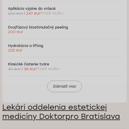
Aplikácia výplne do vrások
260 eur
/ 247 eur
Pridať službu
Dvojfázový biostimulačný peeling
200 eur
Hydratácia a lifting
225 eur
Klasické čistenie tváre
40 eur
/ 38 eur
Pridať službu
Zobraziť viac
Lekári oddelenia estetickej
medicíny Doktorpro Bratislava