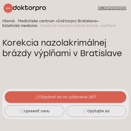
0800200000
Hlavná
Medicínske centrum «Doktorpro Bratislava»
Estetická medicína
Korekcia nazolakrimálnej brázdy výplňami
Korekcia nazolakrimálnej
brázdy výplňami v Bratislave
Objednať sa na vyšetrenie 24/7
Upresniť cenu
Opýtajte sa