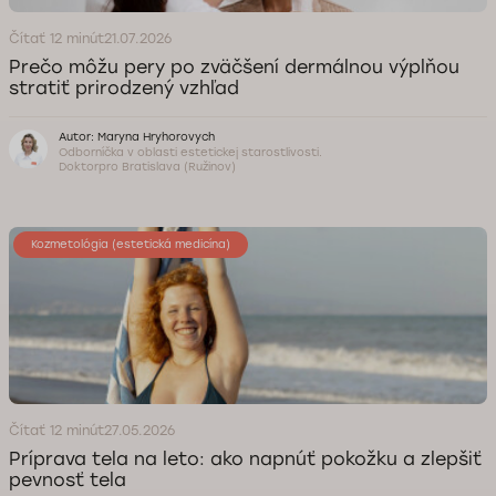
Čítať 12 minút
21.07.2026
Prečo môžu pery po zväčšení dermálnou výplňou
stratiť prirodzený vzhľad
Autor: Maryna Hryhorovych
Odborníčka v oblasti estetickej starostlivosti.
Doktorpro Bratislava (Ružinov)
Kozmetológia (estetická medicína)
Čítať 12 minút
27.05.2026
Príprava tela na leto: ako napnúť pokožku a zlepšiť
pevnosť tela