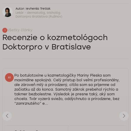
Autor: Ievheniia Tretiak
Lekár - dermatológ, trichológ.
Doktorpro Bratislava (Ružinov)
Všetky články
Recenzie o kozmetológoch
Doktorpro v Bratislave
Po botulotoxíne u kozmetologičky Mariny Pleska som
maximálne spokojná. Celý prístup bol veľmi profesionálny,
ale zároveň milý a prirodzený, cítila som sa príjemne od
začiatku až do konca. Samotný zákrok prebehol rýchlo a
takmer bezbolestne. Výsledok je presne taký, aký som
chcela. Tvár vyzerá sviežo, oddýchnuto a prirodzene, bez
“zamrznutého” e...