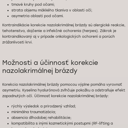
tmavé kruhy pod očami;
strata objemu mäkkého tkaniva v oblasti očí;
asymetria oblasti pod očami.
Kontraindikácie korekcie nazolakrimálnej brázdy sú alergické reakcie,
tehotenstvo, dojčenie a infekčné ochorenia (herpes). Zákrok je
kontraindikovaný aj v prípade onkologických ochorení a porúch
zrážanlivosti krvi.
Možnosti a účinnosť korekcie
nazolakrimálnej brázdy
Korekcia nazolakrimálnej brázdy pomocou výplne pomáha vyrovnať
asymetriu. Kyselina hyalurónová zvlhčuje pokožku a odstraňuje efekt
zapadnutých očí. Účinnosť korekcie nazolakrimálnej brázdy:
rýchly výsledok a prirodzený vzhľad;
minimálna traumatizácia;
absencia dlhodobej rehabilitácie;
kompatibilita s inými kozmetickými postupmi (RF-lifting a