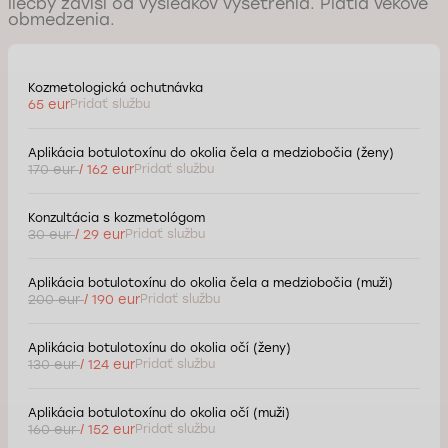
liečby závisí od výsledkov vyšetrenia. Platia vekové
obmedzenia.
Kozmetologická ochutnávka
65 eur
Pridať službu
Aplikácia botulotoxínu do okolia čela a medziobočia (ženy)
170 eur
/ 162 eur
Pridať službu
Konzultácia s kozmetológom
30 eur
/ 29 eur
Pridať službu
Aplikácia botulotoxínu do okolia čela a medziobočia (muži)
200 eur
/ 190 eur
Pridať službu
Aplikácia botulotoxínu do okolia očí (ženy)
130 eur
/ 124 eur
Pridať službu
Aplikácia botulotoxínu do okolia očí (muži)
160 eur
/ 152 eur
Pridať službu