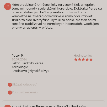
Mám predpísané tri rôzne lieky na vysoký tlak a napriek
tomu mi hodnoty stále skákali hore-dole. Doktorka Peres sa
na moju doterajšiu liečbu pozrela kritickým okom a
kompletne mi zmenila dávkovanie a kombináciu tabliet.
Trvalo to síce dva týždne, kým si to sadlo, ale tlak sa mi
konečne stabilizoval na normálnych hodnotách. Oceňujem
priamy a racionálny prístup.
Dobrý deň, pán Peter, teší nás, že nová schéma liečby
Peter P.
Hodnotenie:
zafungovala. Nastavenie správnej kombinácie liekov na
20.07.2026
hypertenziu býva niekedy náročné a vyžaduje si presne
Lekár:
Liudmila Peres
Kardiológia
takýto systematický pohľad, aký pani doktorka má.
Bratislava (Mlynské Nivy)
Ďakujeme za vašu dôveru a prajeme stabilný tlak aj
naďalej.
Ukázať odpoveď
Služba kontroly kvality Doktorpro
Zobraziť recenziu
K pani doktorke Peres som prišla kvôli dlhodobým