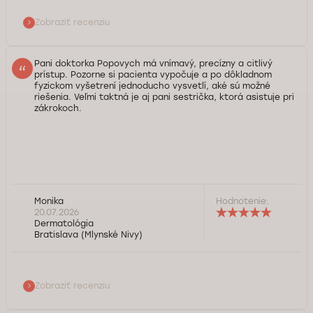
Zobraziť recenziu
Pani doktorka Popovych má vnímavý, precízny a citlivý
prístup. Pozorne si pacienta vypočuje a po dôkladnom
fyzickom vyšetrení jednoducho vysvetlí, aké sú možné
riešenia. Veľmi taktná je aj pani sestrička, ktorá asistuje pri
zákrokoch.
Monika
Hodnotenie:
20.07.2026
Dermatológia
Bratislava (Mlynské Nivy)
Zobraziť recenziu