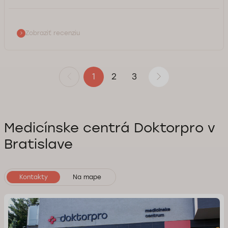
Zobraziť recenziu
2
3
1
Medicínske centrá Doktorpro v
Bratislave
Kontakty
Na mape