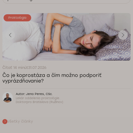
Proktológia
Čítať 14 minút
31.07.2026
Čo je koprostáza a čím možno podporiť
vyprázdňovanie?
Autor: Jeno Peres, CSc.
Lekár oddelenia proktológie.
Doktorpro Bratislava (Ružinov)
Všetky články