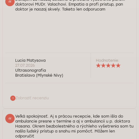
doktorovi MUDr. Valachovi. Empatia a profi pristup, pan
doktor je naozaj skvely. Taketo len odporucam
Lucia Matysova
Hodnotenie:
27.07.2026
Ultrasonografia
Bratislava (Mlynské Nivy)
Zobraziť recenziu
Veľká spokojnosť. Aj s prácou recepcie, kde som išla do
ambulancie presne v termíne a aj v ambulancii u p. doktora
Hasana. Okrem bezbolestného a rýchleho vyšetrenia som tu
našla ľudský prístup a snahu mi pomôcť. Môžem len
odporučiť