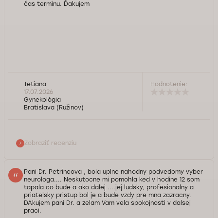
čas termínu. Ďakujem
Tetiana
Hodnotenie:
17.07.2026
Gynekológia
Bratislava (Ružinov)
Zobraziť recenziu
Pani Dr. Petrincova , bola uplne nahodny podvedomy vyber
neurologa.... Neskutocne mi pomohla ked v hodine 12 som
tapala co bude a ako dalej ....jej ludsky, profesionalny a
priatelsky pristup bol je a bude vzdy pre mna zazracny.
DAkujem pani Dr. a zelam Vam vela spokojnosti v dalsej
praci.