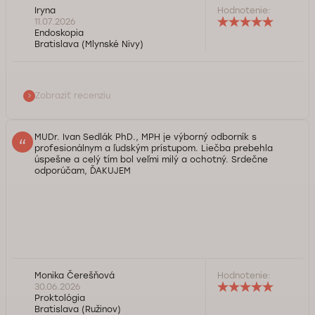
Iryna
Hodnotenie:
11.07.2026
Endoskopia
Bratislava (Mlynské Nivy)
Zobraziť recenziu
MUDr. Ivan Sedlák PhD., MPH je výborný odborník s
profesionálnym a ľudským prístupom. Liečba prebehla
úspešne a celý tím bol veľmi milý a ochotný. Srdečne
odporúčam, ĎAKUJEM
Monika Čerešňová
Hodnotenie:
30.06.2026
Proktológia
Bratislava (Ružinov)