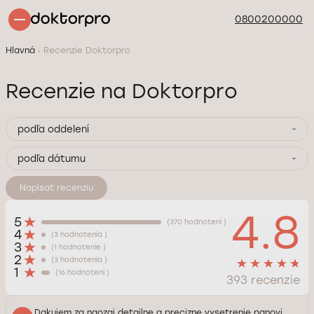
0800200000
Hlavná
Recenzie Doktorpro
Recenzie na Doktorpro
podľa oddelení
podľa dátumu
Napísať recenziu
4.8
5
(370 hodnotení )
4
(3 hodnotenia )
3
(1 hodnotenie )
2
(3 hodnotenia )
1
(16 hodnotení )
393 recenzie
Dakujem za naozaj detailne a precizne vysetrenie panovi