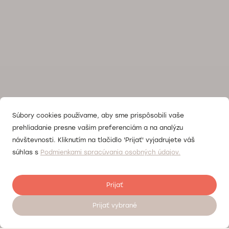
Súbory cookies používame, aby sme prispôsobili vaše
prehliadanie presne vašim preferenciám a na analýzu
návštevnosti. Kliknutím na tlačidlo 'Prijať' vyjadrujete váš
súhlas s
Podmienkami spracúvania osobných údajov.
Prijať
Prijať vybrané
Zanechať recenziu