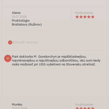
Alena
Hodnotenie:
21.07.2026
Proktológia
Bratislava (Ružinov)
Zobraziť recenziu
Pani doktorka M. Gondorchyn je najdôkladnejšou,
najvnímavejšou a najcitlivejšou odborníčkou, akú som kedy
mala možnosť pri USG vyšetrení na Slovensku stretnúť.
Monika
Hodnotenie:
20.07.2026