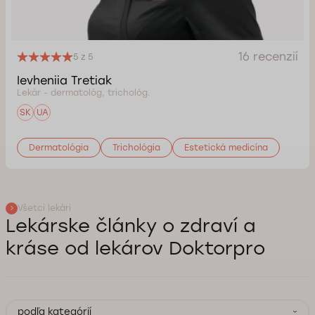
16 recenzií
5 z 5
Ievheniia Tretiak
Lekár - dermatológ, trichológ.
SK
UA
Dermatológia
Trichológia
Estetická medicína
Všetci lekári
Lekárske články o zdraví a
kráse od lekárov Doktorpro
podľa kategórií