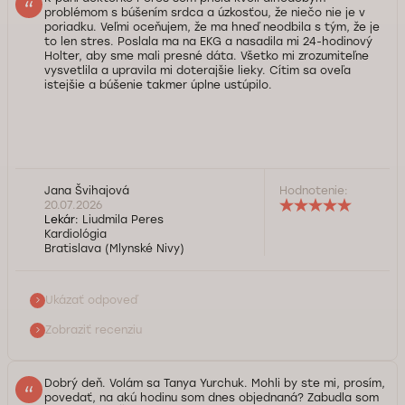
problémom s búšením srdca a úzkosťou, že niečo nie je v
poriadku. Veľmi oceňujem, že ma hneď neodbila s tým, že je
to len stres. Poslala ma na EKG a nasadila mi 24-hodinový
Holter, aby sme mali presné dáta. Všetko mi zrozumiteľne
vysvetlila a upravila mi doterajšie lieky. Cítim sa oveľa
istejšie a búšenie takmer úplne ustúpilo.
Dobrý deň, pani Švihajová, veľmi pekne vám ďakujeme za
Jana Švihajová
Hodnotenie:
spätnú väzbu. Sme radi, že podrobnejšia diagnostika
20.07.2026
priniesla presné odpovede a najmä úľavu od nepríjemných
Lekár:
Liudmila Peres
Kardiológia
príznakov. Presne o to nám pri problémoch s arytmiami ide
Bratislava (Mlynské Nivy)
– oprieť sa o reálne výsledky z meraní. Prajeme vám veľa
zdravia!
Ukázať odpoveď
Služba kontroly kvality Doktorpro
Zobraziť recenziu
Dobrý deň. Volám sa Tanya Yurchuk. Mohli by ste mi, prosím,
povedať, na akú hodinu som dnes objednaná? Zabudla som