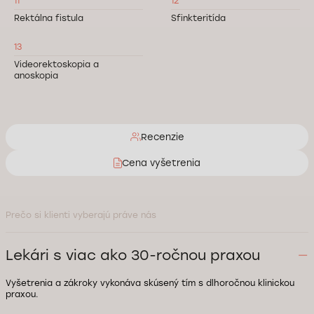
11
12
Rektálna fistula
Sfinkteritída
13
Videorektoskopia a
anoskopia
Recenzie
Cena vyšetrenia
Prečo si klienti vyberajú práve nás
Lekári s viac ako 30-ročnou praxou
Vyšetrenia a zákroky vykonáva skúsený tím s dlhoročnou klinickou
praxou.