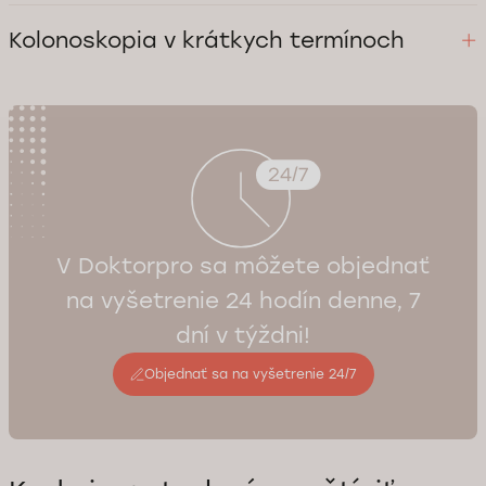
V sieti Doktorpro ponúkame vyšetrenia od anoskopie a rektoskopie
až po kolonoskopiu podľa indikácie
Kolonoskopia v krátkych termínoch
V prípade potreby vieme kolonoskopiu zabezpečiť rýchlo, spravidla
do niekoľkých dní.
V Doktorpro sa môžete objednať
na vyšetrenie 24 hodín denne, 7
dní v týždni!
Objednať sa na vyšetrenie 24/7