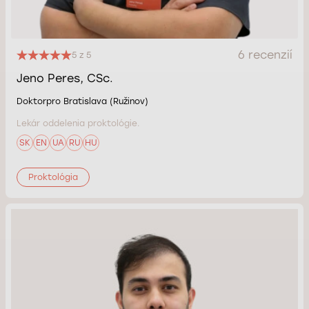
6 recenzií
5 z 5
Jeno Peres, CSc.
Doktorpro Bratislava (Ružinov)
Lekár oddelenia proktológie.
SK
EN
UA
RU
HU
Proktológia