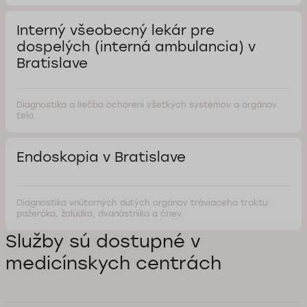
Interný všeobecný lekár pre
dospelých (interná ambulancia) v
Bratislave
Diagnostika a liečba ochorení všetkých systémov a orgánov
tela.
Endoskopia v Bratislave
Diagnostika vnútorných dutých orgánov tráviaceho traktu:
pažeráka, žalúdka, dvanástnika a čriev.
Služby sú dostupné v
medicínskych centrách