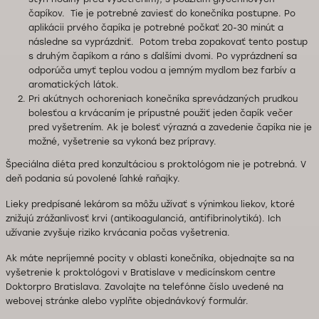
čapíkov. Tie je potrebné zaviesť do konečníka postupne. Po
aplikácii prvého čapíka je potrebné počkať 20-30 minút a
následne sa vyprázdniť. Potom treba zopakovať tento postup
s druhým čapíkom a ráno s ďalšími dvomi. Po vyprázdnení sa
odporúča umyť teplou vodou a jemným mydlom bez farbív a
aromatických látok.
Pri akútnych ochoreniach konečníka sprevádzaných prudkou
bolesťou a krvácaním je prípustné použiť jeden čapík večer
pred vyšetrením. Ak je bolesť výrazná a zavedenie čapíka nie je
možné, vyšetrenie sa vykoná bez prípravy.
Špeciálna diéta pred konzultáciou s proktológom nie je potrebná. V
deň podania sú povolené ľahké raňajky.
Lieky predpísané lekárom sa môžu užívať s výnimkou liekov, ktoré
znižujú zrážanlivosť krvi (antikoagulanciá, antifibrinolytiká). Ich
užívanie zvyšuje riziko krvácania počas vyšetrenia.
Ak máte nepríjemné pocity v oblasti konečníka, objednajte sa na
vyšetrenie k proktológovi v Bratislave v medicínskom centre
Doktorpro Bratislava. Zavolajte na telefónne číslo uvedené na
webovej stránke alebo vyplňte objednávkový formulár.