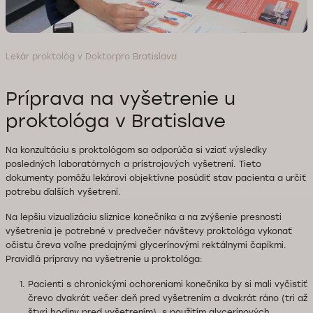
Lekár proktológ v Doktorpro Bratislava
Príprava na vyšetrenie u
proktológa v Bratislave
Na konzultáciu s proktológom sa odporúča si vziať výsledky
posledných laboratórnych a prístrojových vyšetrení. Tieto
dokumenty pomôžu lekárovi objektívne posúdiť stav pacienta a určiť
potrebu ďalších vyšetrení.
Na lepšiu vizualizáciu sliznice konečníka a na zvýšenie presnosti
vyšetrenia je potrebné v predvečer návštevy proktológa vykonať
očistu čreva voľne predajnými glycerínovými rektálnymi čapíkmi.
Pravidlá prípravy na vyšetrenie u proktológa:
Pacienti s chronickými ochoreniami konečníka by si mali vyčistiť
črevo dvakrát večer deň pred vyšetrením a dvakrát ráno (tri až
štyri hodiny pred vyšetrením), s použitím glycerínových