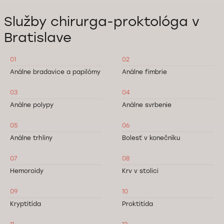
Služby chirurga-proktológa v
Bratislave
01
02
Análne bradavice a papilómy
Análne fimbrie
03
04
Análne polypy
Análne svrbenie
05
06
Análne trhliny
Bolesť v konečníku
07
08
Hemoroidy
Krv v stolici
09
10
Kryptitída
Proktitída