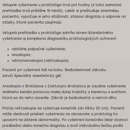
Vstupné vyšetrenie u proktológa trvá pol hodiny (z toho samotná
prehliadka trvá približne 15 minút).
Lekár si preštuduje anamnézu
pacienta, vypočuje si jeho sťažnosti, stanoví diagnózu a odpovie na
otázky, ktoré pacienta zaujímajú.
Vstupná prehliadka u proktológa zahŕňa okrem štandartného
vyšetrenia aj komplexnú diagnostiku proktologických ochorení:
rektálne palpačné vyšetrenie;
anoskopia;
rektomanoskopia (rektoskopia).
Pacient pri vyšetrení leží na boku. Bezbolestnosť zákroku
zaručí špeciálny anestetický gél.
Anoskopia v Bratislave v Doktorpro Bratislava je vizuálne vyšetrenie
análneho kanála
pomocou
malej dutej trubičky s kamerou a svetlom,
ktorá sa do neho
zavedie
. Zákrok je bezbolestný a netrvá dlho.
Počas rektoskopie sa vyšetruje konečník (do hĺbky 20 cm). Pacient
môže sledovať priebeh vyšetrenia na obrazovke a proktológ ho
upozorní na zistené abnormality.
Po vyšetrení konečníka lekár stanoví
predbežnú alebo konečnú diagnózu a zvolí individuálnu liečbu podľa