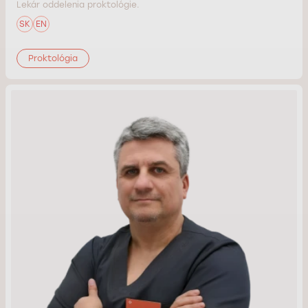
Lekár oddelenia proktológie.
SK
EN
Proktológia