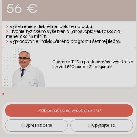
56 €
Vyšetrenie v diskrétnej polohe na boku.
Trvanie fyzického vyšetrenia (anoskopia/rektoskopia)
menej ako 15 minút.
Vypracovanie individuálneho programu šetrnej liečby.
Operácia THD a predoperačné vyšetrenie
len za 1 500 eur do 31. augusta!
Objednať sa na vyšetrenie 24/7
Upresniť cenu
Opýtajte sa