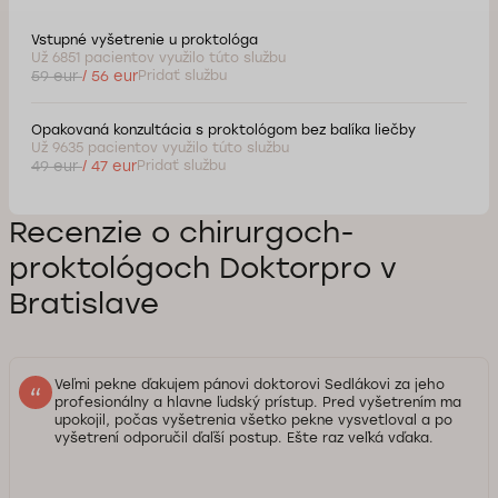
Vstupné vyšetrenie u proktológa
Už 6851 pacientov využilo túto službu
59 eur
/ 56 eur
Pridať službu
Opakovaná konzultácia s proktológom bez balíka liečby
Už 9635 pacientov využilo túto službu
49 eur
/ 47 eur
Pridať službu
Recenzie o chirurgoch-
proktológoch Doktorpro v
Bratislave
Veľmi pekne ďakujem pánovi doktorovi Sedlákovi za jeho
profesionálny a hlavne ľudský prístup. Pred vyšetrením ma
upokojil, počas vyšetrenia všetko pekne vysvetloval a po
vyšetrení odporučil ďaľší postup. Ešte raz veľká vďaka.