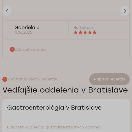
Gabriela J.
Hodnotenie:
11.06.2026
Zobraziť recenziu
Prečítať si všetky recenzie
Napísať recenziu
Vedľajšie oddelenia v Bratislave
Gastroenterológia v Bratislave
Diagnostika a liečba gastrointestinálnych ochorení.