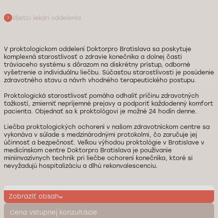
Všetci lekári oddelenia
V proktologickom oddelení Doktorpro Bratislava sa poskytuje
komplexná starostlivosť o zdravie konečníka a dolnej časti
tráviaceho systému s dôrazom na diskrétny prístup, odborné
vyšetrenie a individuálnu liečbu. Súčasťou starostlivosti je posúdenie
zdravotného stavu a návrh vhodného terapeutického postupu.
Proktologická starostlivosť pomáha odhaliť príčinu zdravotných
ťažkostí, zmierniť nepríjemné prejavy a podporiť každodenný komfort
pacienta. Objednať sa k proktológovi je možné 24 hodín denne.
Liečba proktologických ochorení v našom zdravotníckom centre sa
vykonáva v súlade s medzinárodnými protokolmi, čo zaručuje jej
účinnosť a bezpečnosť. Veľkou výhodou proktológie v Bratislave v
medicínskom centre Doktorpro Bratislava je používanie
miniinvazívnych techník pri liečbe ochorení konečníka, ktoré si
nevyžadujú hospitalizáciu a dlhú rekonvalescenciu.
Zobraziť obsah
Cena vstupnej konzultácie