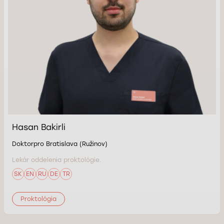
Hasan Bakirli
Doktorpro Bratislava (Ružinov)
Lekár oddelenia proktológie.
SK
EN
RU
DE
TR
Proktológia