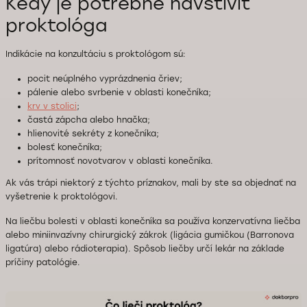
Kedy je potrebné navštíviť
proktológa
Indikácie na konzultáciu s proktológom sú:
pocit neúplného vyprázdnenia čriev;
pálenie alebo svrbenie v oblasti konečníka;
krv v stolici
;
častá zápcha alebo hnačka;
hlienovité sekréty z konečníka;
bolesť konečníka;
prítomnosť novotvarov v oblasti konečníka.
Ak vás trápi niektorý z týchto príznakov, mali by ste sa objednať na
vyšetrenie k proktológovi.
Na liečbu bolesti v oblasti konečníka sa používa konzervatívna liečba
alebo miniinvazívny chirurgický zákrok (
ligácia gumičkou (Barronova
ligatúra)
alebo rádioterapia). Spôsob liečby určí lekár na základe
príčiny patológie.