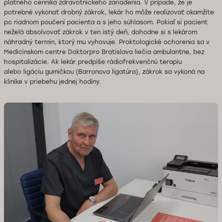
platného cenníka zdravotníckeho zariadenia. V prípade, že je
potrebné vykonať drobný zákrok, lekár ho môže realizovať okamžite
po riadnom poučení pacienta a s jeho súhlasom. Pokiaľ si pacient
neželá absolvovať zákrok v ten istý deň, dohodne si s lekárom
náhradný termín, ktorý mu vyhovuje.
Proktologické ochorenia sa v
Medicínskom centre Doktorpro Bratislava liečia ambulantne, bez
hospitalizácie. Ak lekár predpíše rádiofrekvenčnú terapiu
alebo
ligáciu gumičkou (Barronova ligatúra)
, zákrok sa vykoná na
klinike v priebehu jednej hodiny.