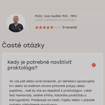
MUDr. Ivan Sedlák PhD., MPH
Lekár oddelenia proktológie
5 z 5
12 recenzií
Časté otázky
Kedy je potrebné navštíviť
proktológa?
Ak vás pálí alebo svrbí konečník, pri defekácii spozorujete
krv alebo sú análnom otvore prítomné polypy alebo
papilómy , mali by ste sa objednať k proktológovi. Lekár
lieči hemoroidy, análne trhliny, katarálnu proktitídu a
kokcygodýnia. Predpisuje sa masť, čapíky alebo v prípade
potreby odstránenie novotvarov.