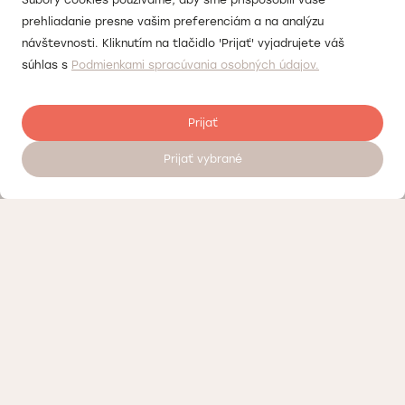
Súbory cookies používame, aby sme prispôsobili vaše
prehliadanie presne vašim preferenciám a na analýzu
návštevnosti. Kliknutím na tlačidlo 'Prijať' vyjadrujete váš
súhlas s
Podmienkami spracúvania osobných údajov.
Prijať
Prijať vybrané
Objednať sa na vyšetrenie 24/7
Cenník
Kontrola kvality
Práca v Doktorpro
O súkromných medicínskych centrách Doktorpro v Bratislave
Podmienky spracúvania osobných údajov