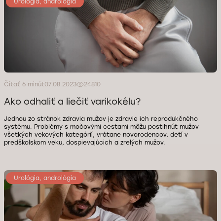
Urológia, andrológia
Čítať 6 minút
07.08.2023
24810
Ako odhaliť a liečiť varikokélu?
Jednou zo stránok zdravia mužov je zdravie ich reprodukčného
systému. Problémy s močovými cestami môžu postihnúť mužov
všetkých vekových kategórií, vrátane novorodencov, detí v
predškolskom veku, dospievajúcich a zrelých mužov.
Urológia, andrológia