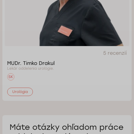
5 recenzií
MUDr. Timko Drakul
Lekár oddelenia urológie.
SK
Urológia
Máte otázky ohľadom práce