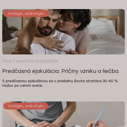
Urológia, andrológia
Čítať 7 minút
27.02.2023
69354
Predčasná ejakulácia: Príčiny vzniku a liečba
S predčasnou ejakuláciou sa v priebehu života stretáva 30-40 %
mužov po celom svete.
Urológia, andrológia