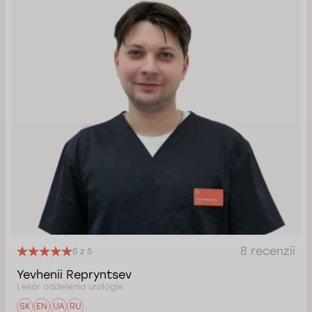
8 recenzií
5 z 5
Yevhenii Repryntsev
Lekár oddelenia urológie.
SK
EN
UA
RU