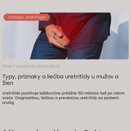
Urológia, andrológia
Čítať 7 minút
27.03.2023
30672
Typy, príznaky a liečba uretritídy u mužov a
žien
Uretritída postihuje každoročne približne 150 miliónov ľudí po celom
svete. Diagnostikou, liečbou a prevenciou uretritídy sa zaoberá
urológ.