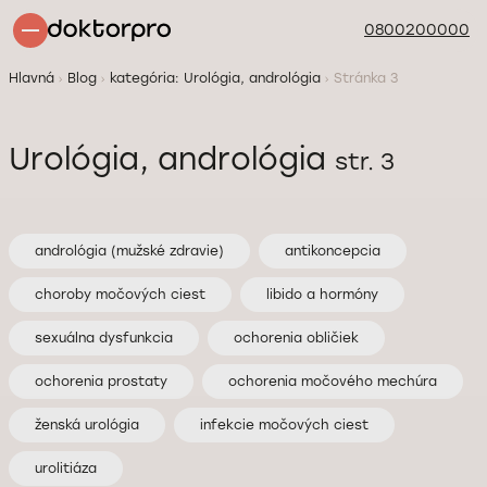
0800200000
Hlavná
Blog
kategória: Urológia, andrológia
Stránka 3
Urológia, andrológia
str. 3
andrológia (mužské zdravie)
antikoncepcia
choroby močových ciest
libido a hormóny
sexuálna dysfunkcia
ochorenia obličiek
ochorenia prostaty
ochorenia močového mechúra
ženská urológia
infekcie močových ciest
urolitiáza