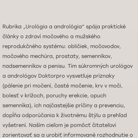
Rubrika „Urológia a andrológia“ spája praktické
články o zdraví močového a mužského
reprodukčného systému: obličiek, močovodov,
močového mechúra, prostaty, semenníkov,
nadsemenníkov a penisu. Tím súkromných urológov
a andrológov Doktorpro vysvetľuje príznaky
(pálenie pri močení, časté močenie, krv v moči,
bolesť v krížoch, poruchy erekcie, opuch
semenníka), ich najčastejšie príčiny a prevenciu,
dopĺňa odporúčania k životnému štýlu a prehľad
vyšetrení. Naším cieľom je pomôcť čitateľovi
zorientovať sa a urobiť informované rozhodnutie o