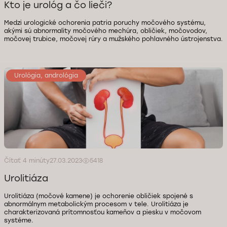
Kto je urológ a čo lieči?
Medzi urologické ochorenia patria poruchy močového systému,
akými sú abnormality močového mechúra, obličiek, močovodov,
močovej trubice, močovej rúry a mužského pohlavného ústrojenstva.
Urológia, andrológia
Čítať 4 minúty
27.03.2023
5418
Urolitiáza
Urolitiáza (močové kamene) je ochorenie obličiek spojené s
abnormálnym metabolickým procesom v tele. Urolitiáza je
charakterizovaná prítomnosťou kameňov a piesku v močovom
systéme.