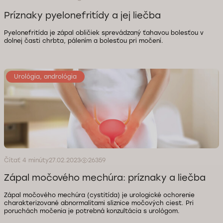
Príznaky pyelonefritídy a jej liečba
Pyelonefritída je zápal obličiek sprevádzaný ťahavou bolesťou v
dolnej časti chrbta, pálením a bolesťou pri močení.
Urológia, andrológia
Čítať 4 minúty
27.02.2023
26359
Zápal močového mechúra: príznaky a liečba
Zápal močového mechúra (cystitída) je urologické ochorenie
charakterizované abnormalitami sliznice močových ciest. Pri
poruchách močenia je potrebná konzultácia s urológom.