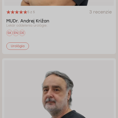
3 recenzie
5 z 5
MUDr. Andrej Križan
Lekár oddelenia urológie.
SK
EN
DE
Urológia