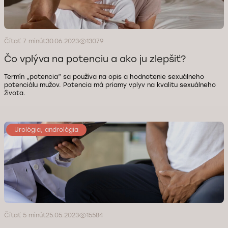
Čítať 7 minút
30.06.2023
13079
Čo vplýva na potenciu a ako ju zlepšiť?
Termín „potencia” sa používa na opis a hodnotenie sexuálneho
potenciálu mužov. Potencia má priamy vplyv na kvalitu sexuálneho
života.
Urológia, andrológia
Čítať 5 minút
25.05.2023
15584