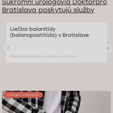
Súkromní urológovia Doktorpro
Bratislava poskytujú služby
Liečba balanitídy
(balanopostitída) v Bratislave
Náklady na lekársku konzultáciu od 48 eur
Urológia, andrológia