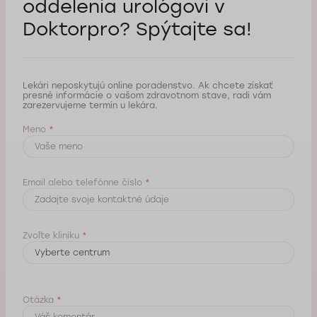
oddelenia urológovi
v
Doktorpro? Spýtajte sa!
Lekári neposkytujú online poradenstvo. Ak chcete získať
presné informácie o vašom zdravotnom stave, radi vám
zarezervujeme termín u lekára.
Meno
*
Email alebo telefónne číslo
*
Zvoľte kliniku
*
Otázka
*