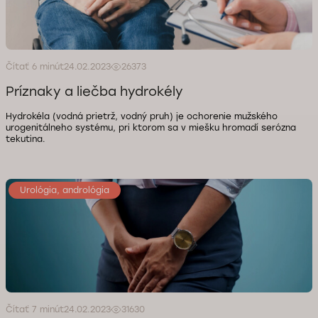
Čítať 6 minút
24.02.2023
26373
Príznaky a liečba hydrokély
Hydrokéla (vodná prietrž, vodný pruh) je ochorenie mužského
urogenitálneho systému, pri ktorom sa v miešku hromadí serózna
tekutina.
Urológia, andrológia
Čítať 7 minút
24.02.2023
31630