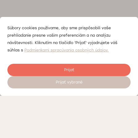
Súbory cookies používame, aby sme prispôsobili vaše
prehliadanie presne vašim preferenciám a na analýzu
návštevnosti. Kliknutím na tlačidlo 'Prijať' vyjadrujete váš
súhlas s
Podmienkami spracúvania osobných údajov.
Prijať
Prijať vybrané
Objednať sa na vyšetrenie 24/7
Kontrola kvality
Práca v Doktorpro