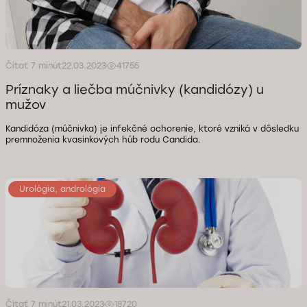
Čítať 7 minút
22.03.2023
41755
Príznaky a liečba múčnivky (kandidózy) u
mužov
Kandidóza (múčnivka) je infekčné ochorenie, ktoré vzniká v dôsledku
premnoženia kvasinkových húb rodu Candida.
Urológia, andrológia
Čítať 7 minút
21.03.2023
18720