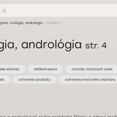
gória: Urológia, andrológia
Stránka 4
gia, andrológia
str. 4
ské zdravie)
antikoncepcia
choroby močových ciest
iek
ochorenia prostaty
ochorenia močového mechúra