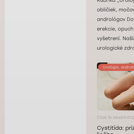
Rubrika „Uroló
obličiek, moč
andrológov Dok
erekcie, opuch
vyšetrení. Naš
urologické zdra
Urológia, androl
Čítať 10 minút
19.01.
Cystitída: prí