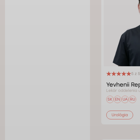
5 z 5
Yevhenii Re
Lekár oddelenia u
SK
EN
UA
RU
Urológia