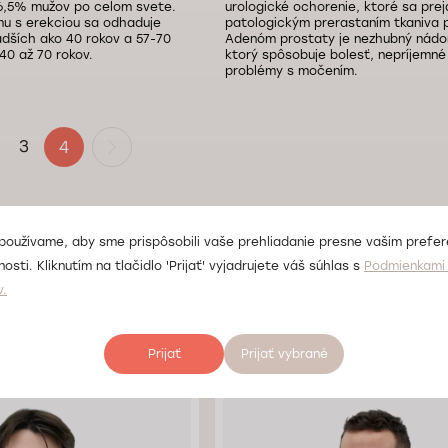
6,5% mužov po celom svete.
urologické ochorenie, ktoré sa prej
mu s erekciou sa odhaduje
patologickým prerastaním tkaniva 
dších ako 40 rokov a 57-70
Adenóm prostaty je nezhubný nádor
40 až 70 rokov.
ktorý spôsobuje bolesť, nepríjemné
problémy s močením.
3
4
používame, aby sme prispôsobili vaše prehliadanie presne vašim prefe
osti. Kliknutím na tlačidlo 'Prijať' vyjadrujete váš súhlas s
Podmienkami 
i oddelenia urológie 
v.
Prijať
Prijať vybrané