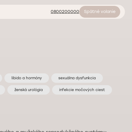
0800200000
Spätné volanie
libido a hormóny
sexuálna dysfunkcia
ženská urológia
infekcie močových ciest