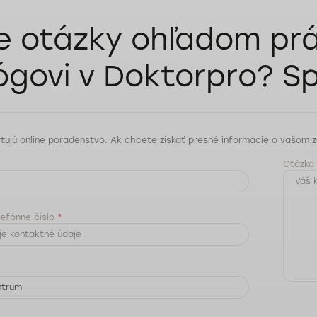
e otázky ohľadom prá
ógovi
v Doktorpro? Sp
tujú online poradenstvo. Ak chcete získať presné informácie o vašom z
Otázka
lefónne číslo
*