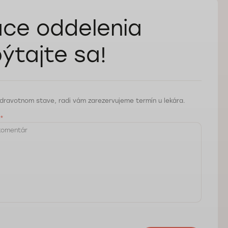
ce oddelenia
ýtajte sa!
dravotnom stave, radi vám zarezervujeme termín u lekára.
*