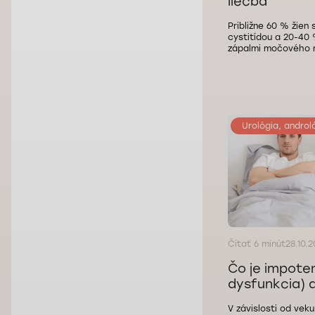
liečba
Približne 60 % žien
cystitídou a 20-40
zápalmi močového 
Urológia, androl
Čítať 6 minút
28.10.
Čo je impoten
dysfunkcia) a 
V závislosti od veku