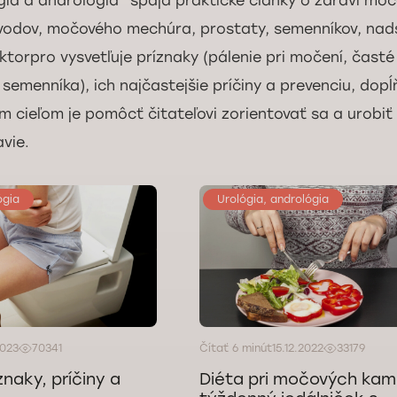
gia a andrológia“ spája praktické články o zdraví 
ovodov, močového mechúra, prostaty, semenníkov, nad
torpro vysvetľuje príznaky (pálenie pri močení, časté 
 semenníka), ich najčastejšie príčiny a prevenciu, do
ím cieľom je pomôcť čitateľovi zorientovať sa a urobiť
vie.
ógia
Urológia, andrológia
2023
70341
Čítať 6 minút
15.12.2022
33179
znaky, príčiny a
Diéta pri močových ka