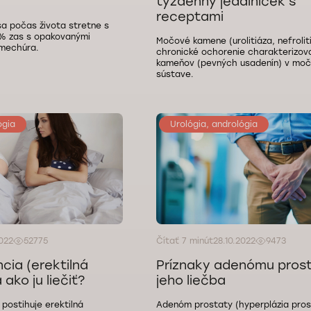
týždenný jedálniček s
receptami
 sa počas života stretne s
 % zas s opakovanými
Močové kamene (urolitiáza, nefrolit
mechúra.
chronické ochorenie charakterizov
kameňov (pevných usadenín) v moč
sústave.
ógia
Urológia, andrológia
2022
52775
Čítať 7 minút
28.10.2022
9473
cia (erektilná
Príznaky adenómu pros
ako ju liečiť?
jeho liečba
 postihuje erektilná
Adenóm prostaty (hyperplázia pros