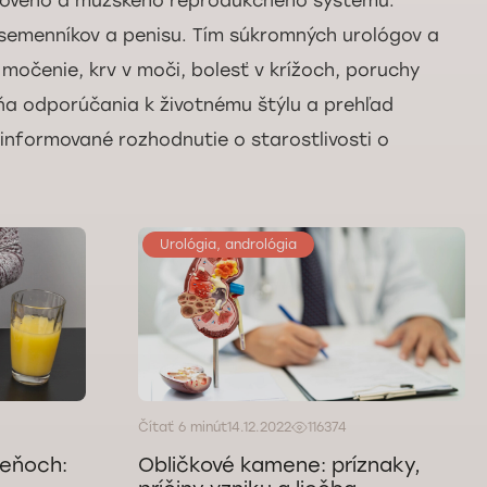
močového a mužského reprodukčného systému:
semenníkov a penisu. Tím súkromných urológov a
močenie, krv v moči, bolesť v krížoch, poruchy
pĺňa odporúčania k životnému štýlu a prehľad
 informované rozhodnutie o starostlivosti o
Urológia, andrológia
Čítať 6 minút
14.12.2022
116374
meňoch:
Obličkové kamene: príznaky,