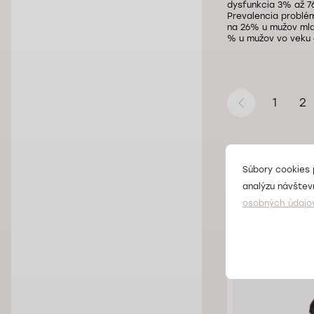
dysfunkcia 3% až 7
Prevalencia problé
na 26% u mužov mla
% u mužov vo veku 
1
2
Súbory cookies 
analýzu návštevn
Lekár
osobných údajo