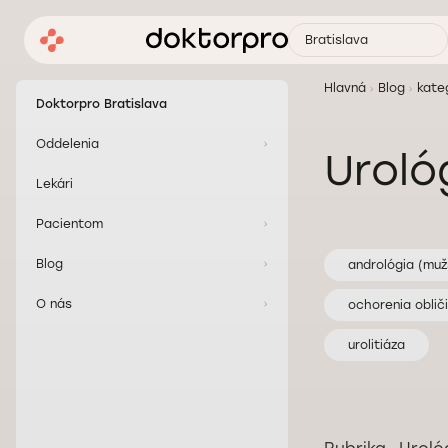
Bratislava
Hlavná
Blog
kate
Doktorpro Bratislava
Oddelenia
Uroló
Lekári
Pacientom
Blog
andrológia (muž
O nás
ochorenia oblič
urolitiáza