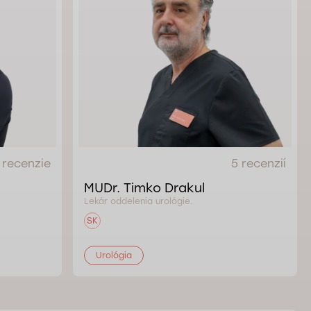
 recenzie
5 recenzií
MUDr. Timko Drakul
Lekár oddelenia urológie.
SK
Urológia