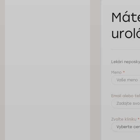
Mát
urol
Lekári neposky
Meno
*
Email alebo te
Zvoľte kliniku
*