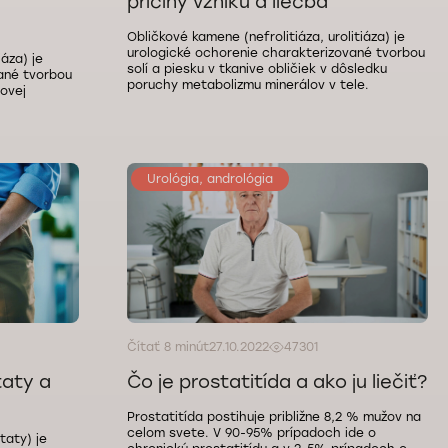
príčiny vzniku a liečba
Obličkové kamene (nefrolitiáza, urolitiáza) je
urologické ochorenie charakterizované tvorbou
iáza) je
solí a piesku v tkanive obličiek v dôsledku
ané tvorbou
poruchy metabolizmu minerálov v tele.
ovej
Urológia, andrológia
Čítať 8 minút
27.10.2022
47301
taty a
Čo je prostatitída a ako ju liečiť?
Prostatitída postihuje približne 8,2 % mužov na
celom svete. V 90-95% prípadoch ide o
taty) je