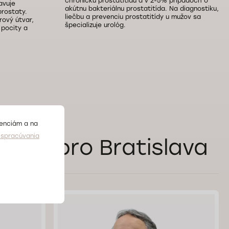
chronickú prostatitídu a v 2-5% prípadoch o
avuje
akútnu bakteriálnu prostatitída. Na diagnostiku,
prostaty.
liečbu a prevenciu prostatitídy u mužov sa
ový útvar,
špecializuje urológ.
 pocity a
renciám a na
spracúvania
Doktorpro Bratislava