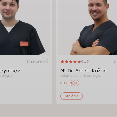
8 recenzií
3
5 z 5
pryntsev
MUDr. Andrej Križan
rológie.
Lekár oddelenia urológie.
SK
EN
DE
Urológia