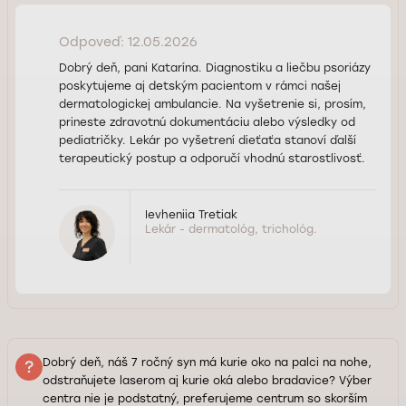
Odpoveď: 12.05.2026
Dobrý deň, pani Katarína. Diagnostiku a liečbu psoriázy
poskytujeme aj detským pacientom v rámci našej
dermatologickej ambulancie. Na vyšetrenie si, prosím,
prineste zdravotnú dokumentáciu alebo výsledky od
pediatričky. Lekár po vyšetrení dieťaťa stanoví ďalší
terapeutický postup a odporučí vhodnú starostlivosť.
Ievheniia Tretiak
Lekár - dermatológ, trichológ.
Dobrý deň, náš 7 ročný syn má kurie oko na palci na nohe,
odstraňujete laserom aj kurie oká alebo bradavice? Výber
centra nie je podstatný, preferujeme centrum so skorším