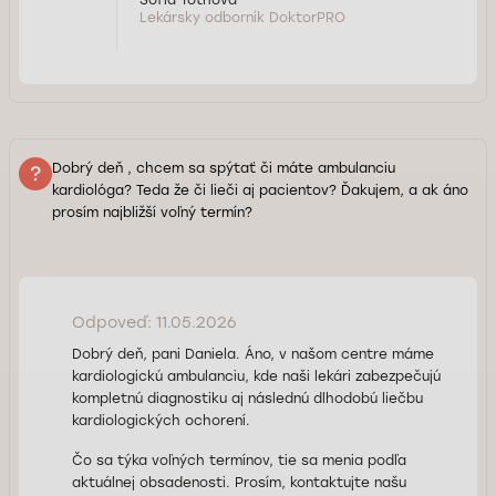
Lekársky odborník DoktorPRO
Dobrý deň , chcem sa spýtať či máte ambulanciu
kardiológa? Teda že či lieči aj pacientov? Ďakujem, a ak áno
prosím najbližší voľný termín?
Odpoveď: 11.05.2026
Dobrý deň, pani Daniela. Áno, v našom centre máme
kardiologickú ambulanciu, kde naši lekári zabezpečujú
kompletnú diagnostiku aj následnú dlhodobú liečbu
kardiologických ochorení.
Čo sa týka voľných termínov, tie sa menia podľa
aktuálnej obsadenosti. Prosím, kontaktujte našu