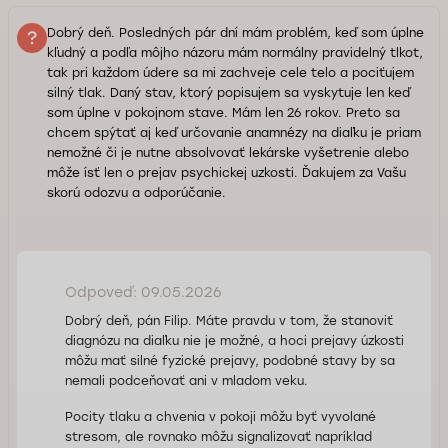
Dobrý deň. Posledných pár dní mám problém, keď som úplne
kľudný a podľa môjho názoru mám normálny pravidelný tlkot,
tak pri každom údere sa mi zachveje cele telo a pociťujem
silný tlak. Daný stav, ktorý popisujem sa vyskytuje len keď
som úplne v pokojnom stave. Mám len 26 rokov. Preto sa
chcem spýtať aj keď určovanie anamnézy na diaľku je priam
nemožné či je nutne absolvovať lekárske vyšetrenie alebo
môže ísť len o prejav psychickej uzkosti. Ďakujem za Vašu
skorú odozvu a odporúčanie.
Odpoveď: 09.05.2026
Dobrý deň, pán Filip. Máte pravdu v tom, že stanoviť
diagnózu na diaľku nie je možné, a hoci prejavy úzkosti
môžu mať silné fyzické prejavy, podobné stavy by sa
nemali podceňovať ani v mladom veku.
Pocity tlaku a chvenia v pokoji môžu byť vyvolané
stresom, ale rovnako môžu signalizovať napríklad