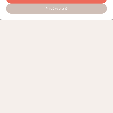
Prijať vybrané
Kontrola kvality
Práca v Doktorpro
O súkromných medicínskych centrách Doktorpro v Bratislave
Podmienky spracúvania osobných údajov
Vernostný program – zľavy a bonusy Doktorpro v Bratislave
Kontaktujte nás alebo navštívte naše medicínske centrum
Reklama pre kliniku