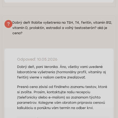
Dobrý deň! Robíte vyšetrenia na TSH, T4, feritín, vitamín B12,
vitamín D, prolaktín, estradiol a voľný testosterón? aká je
cena?
Odpoveď: 10.05.2026
Dobrý deň, pani Veronika. Áno, všetky vami uvedené
laboratórne vyšetrenia (hormonálny profil, vitamíny aj
feritín) vieme v našom centre zrealizovať.
Presná cena závisí od finálneho zoznamu testov, ktoré
si zvolíte. Prosím, kontaktujte našu recepciu
(telefonicky alebo e-mailom) so zoznamom týchto
parametrov. Kolegyne vám obratom pripravia cenovú
kalkuláciu a ponúknu vám termín na odber krvi.