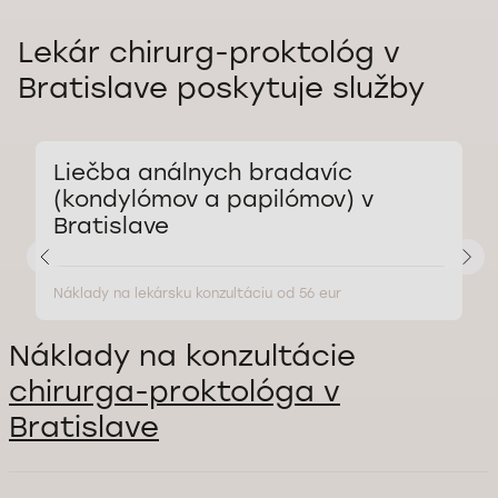
Lekár chirurg-proktológ v
Bratislave poskytuje služby
Liečba análnych bradavíc
(kondylómov a papilómov) v
Bratislave
Náklady na lekársku konzultáciu od 56 eur
N
Náklady na konzultácie
chirurga-proktológa v
Bratislave