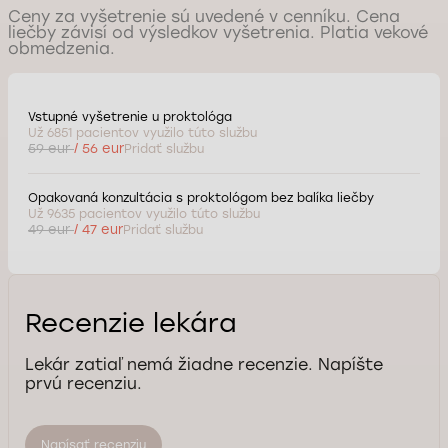
Ceny za vyšetrenie sú uvedené v cenníku. Cena
liečby závisí od výsledkov vyšetrenia. Platia vekové
obmedzenia.
Vstupné vyšetrenie u proktológa
Už 6851 pacientov využilo túto službu
59 eur
/ 56 eur
Pridať službu
Opakovaná konzultácia s proktológom bez balíka liečby
Už 9635 pacientov využilo túto službu
49 eur
/ 47 eur
Pridať službu
Recenzie lekára
Lekár zatiaľ nemá žiadne recenzie. Napíšte
prvú recenziu.
Napísať recenziu