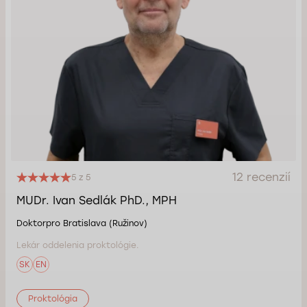
12 recenzií
5 z 5
MUDr. Ivan Sedlák PhD., MPH
Doktorpro Bratislava (Ružinov)
Lekár oddelenia proktológie.
SK
EN
Proktológia