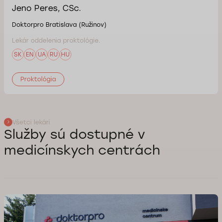
Jeno Peres, CSc.
Doktorpro Bratislava (Ružinov)
Lekár oddelenia proktológie.
SK
EN
UA
RU
HU
Proktológia
Všetci lekári
Služby sú dostupné v
medicínskych centrách