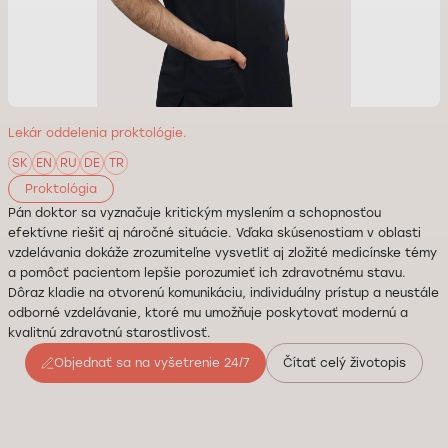
Lekár oddelenia proktológie.
SK
EN
RU
DE
TR
Proktológia
Pán doktor sa vyznačuje kritickým myslením a schopnosťou
efektívne riešiť aj náročné situácie. Vďaka skúsenostiam v oblasti
vzdelávania dokáže zrozumiteľne vysvetliť aj zložité medicínske témy
a pomôcť pacientom lepšie porozumieť ich zdravotnému stavu.
Dôraz kladie na otvorenú komunikáciu, individuálny prístup a neustále
odborné vzdelávanie, ktoré mu umožňuje poskytovať modernú a
kvalitnú zdravotnú starostlivosť.
Objednať sa na vyšetrenie 24/7
Čítať celý životopis