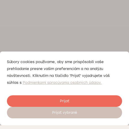
Súbory cookies používame, aby sme prispôsobili vaše
prehliadanie presne vašim preferenciám a na analýzu
návštevnosti. Kliknutím na tlačidlo 'Prijať' vyjadrujete váš
súhlas s
Podmienkami spracúvania osobných údajov.
Prijať
Prijať vybrané
Objednať sa na vyšetrenie 24/7