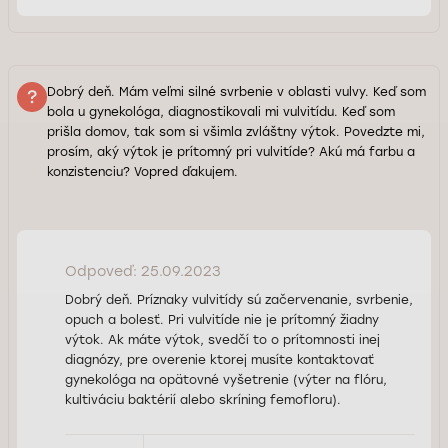
Dobrý deň. Mám veľmi silné svrbenie v oblasti vulvy. Keď som
bola u gynekológa, diagnostikovali mi vulvitídu. Keď som
prišla domov, tak som si všimla zvláštny výtok. Povedzte mi,
prosím, aký výtok je prítomný pri vulvitíde? Akú má farbu a
konzistenciu? Vopred ďakujem.
Odpoveď: 25.09.2023
Dobrý deň. Príznaky vulvitídy sú začervenanie, svrbenie,
opuch a bolesť. Pri vulvitíde nie je prítomný žiadny
výtok. Ak máte výtok, svedčí to o prítomnosti inej
diagnózy, pre overenie ktorej musíte kontaktovať
gynekológa na opätovné vyšetrenie (výter na flóru,
kultiváciu baktérií alebo skríning femofloru).