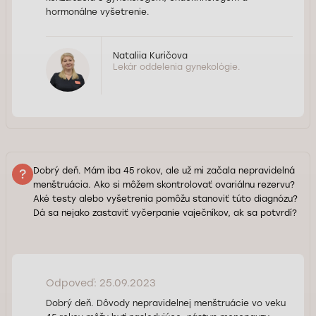
hormonálne vyšetrenie.
Nataliia Kuričova
Lekár oddelenia gynekológie.
Dobrý deň. Mám iba 45 rokov, ale už mi začala nepravidelná
menštruácia. Ako si môžem skontrolovať ovariálnu rezervu?
Aké testy alebo vyšetrenia pomôžu stanoviť túto diagnózu?
Dá sa nejako zastaviť vyčerpanie vaječníkov, ak sa potvrdí?
Odpoveď: 25.09.2023
Dobrý deň. Dôvody nepravidelnej menštruácie vo veku