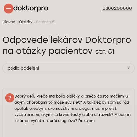
0800200000
Hlavná
Otázky
Stránka 51
Odpovede lekárov Doktorpro
na otázky pacientov
str. 51
podľa oddelení
Dobrý deň. Prečo ma bolia obličky a prečo často močím? S
akými chorobami to môže súvisieť? A taktiež by som sa rád
opátal: predtým, ako navštívim urológa, musím prejsť
vyšetreniami, akými sú krvné testy alebo ultrazvuk? Alebo mi
lekár po vyšetrení určí diagnózu? Ďakujem.