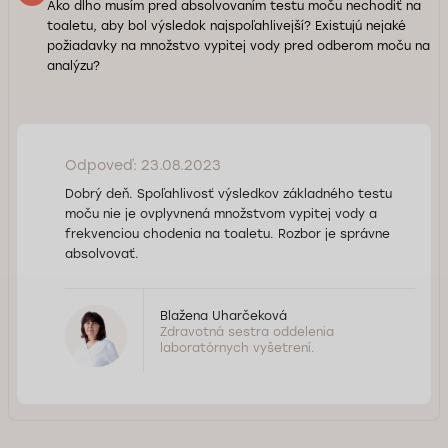
Ako dlho musím pred absolvovaním testu moču nechodiť na
toaletu, aby bol výsledok najspoľahlivejší? Existujú nejaké
požiadavky na množstvo vypitej vody pred odberom moču na
analýzu?
Odpoveď: 23.08.2023
Dobrý deň. Spoľahlivosť výsledkov základného testu
moču nie je ovplyvnená množstvom vypitej vody a
frekvenciou chodenia na toaletu. Rozbor je správne
absolvovať.
Blažena Uharčeková
Zdravotná sestra oddelenia
laboratórnych vyšetrení.