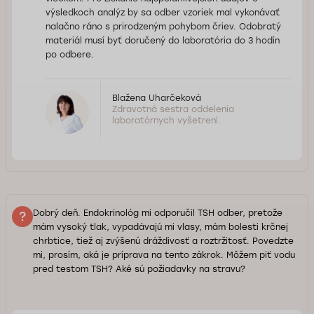
výsledkoch analýz by sa odber vzoriek mal vykonávať
nalačno ráno s prirodzeným pohybom čriev. Odobratý
materiál musí byť doručený do laboratória do 3 hodín
po odbere.
Blažena Uharčeková
Zdravotná sestra oddelenia
laboratórnych vyšetrení.
Dobrý deň. Endokrinológ mi odporučil TSH odber, pretože
mám vysoký tlak, vypadávajú mi vlasy, mám bolesti krčnej
chrbtice, tiež aj zvýšenú dráždivosť a roztržitosť. Povedzte
mi, prosím, aká je príprava na tento zákrok. Môžem piť vodu
pred testom TSH? Aké sú požiadavky na stravu?