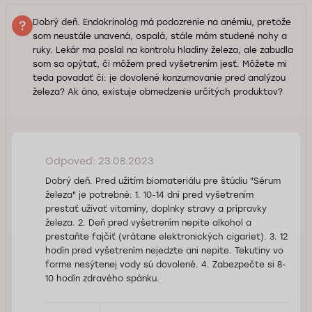
Dobrý deň. Endokrinológ má podozrenie na anémiu, pretože
som neustále unavená, ospalá, stále mám studené nohy a
ruky. Lekár ma poslal na kontrolu hladiny železa, ale zabudla
som sa opýtať, či môžem pred vyšetrením jesť. Môžete mi
teda povadať či: je dovolené konzumovanie pred analýzou
železa? Ak áno, existuje obmedzenie určitých produktov?
Odpoveď: 23.08.2023
Dobrý deň. Pred užitím biomateriálu pre štúdiu "Sérum
železa" je potrebné: ​​1. 10-14 dní pred vyšetrením
prestať užívať vitamíny, doplnky stravy a prípravky
železa. 2. Deň pred vyšetrením nepite alkohol a
prestaňte fajčiť (vrátane elektronických cigariet). 3. 12
hodín pred vyšetrením nejedzte ani nepite. Tekutiny vo
forme nesýtenej vody sú dovolené. 4. Zabezpečte si 8-
10 hodín zdravého spánku.