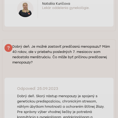
Nataliia Kuričova
Lekár oddelenia gynekológie.
Dobrý deň. Je možné zastaviť predčasnú menopauzu? Mám
40 rokov, ale v priebehu posledných 7. mesiacov som
nedostala menštruáciu. Čo môže byť príčinou predčasnej
menopauzy?
Odpoveď: 25.09.2023
Dobrý deň. Skorý nástup menopauzy je spojený s
genetickou predispozíciou, chronickým stresom,
náhlym úbytkom hmotnosti a ochorením štítnej žľazy.
Pre správny výber vhodnej liečby je potrebná
konzultácia s gynekológom, endokrinológom a