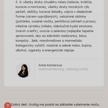
č. 5: všetky druhy chudého mäsa (teľacie, králičie,
kuracie a morčacie), všetky druhy morských rýb,
pečeň, obličky, kuracie žalúdky, vajcia v akejkoľvek
forme (okrem vyprážaných), celozrnné obilniny
(pohánka, ovsené vločky, perličkový jačmeň a proso),
mliečne výrobky (mlieko, nízkotučná kyslá smotana,
tvaroh a kefír), ovocie a zelenina (najlepšie tepelne
spracovaná, aby sa zabránilo nadúvaniu), káva,
kompóty , želé, marshmallows a marmeláda.
Kategoricky vylúčiť: mastné a údené mäso, bujóny,
alkohol, cigarety a energetické nápoje.
Anna Komarova
Gastroenterológ, rádiológ (USG).
Dobrý deň. Urológ ma poslal na základné vyšetrenie moču.