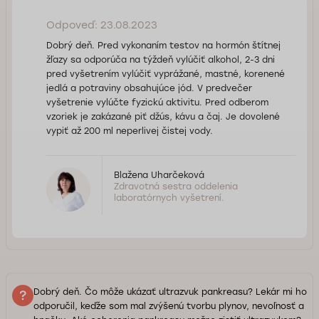
Odpoveď: 23.08.2023
Dobrý deň. Pred vykonaním testov na hormón štítnej
žľazy sa odporúča na týždeň vylúčiť alkohol, 2-3 dni
pred vyšetrením vylúčiť vyprážané, mastné, korenené
jedlá a potraviny obsahujúce jód. V predvečer
vyšetrenie vylúčte fyzickú aktivitu. Pred odberom
vzoriek je zakázané piť džús, kávu a čaj. Je dovolené
vypiť až 200 ml neperlivej čistej vody.
Blažena Uharčeková
Zdravotná sestra oddelenia
laboratórnych vyšetrení.
Dobrý deň. Čo môže ukázať ultrazvuk pankreasu? Lekár mi ho
odporučil, keďže som mal zvýšenú tvorbu plynov, nevoľnosť a