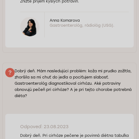
Znížte príjem kyslých potravín.
Anna Komarova
Gastroenterológ, rádiológ (USG).
Dobrý deň. Mám nasledujúci problém: koža mi prudko zožltla,
zhoršila sa mi chuť do jedla a pociťujem slabosť.
Gastroenterológ diagnostikoval cirhózu. Aké potraviny
obnovujú pečeň pri cirhóze? A je pri tejto chorobe potrebná
diéta?
Odpoveď: 23.08.2023
Dobrý deň. Pri cirhóze pečene je povinná diétna tabuľka