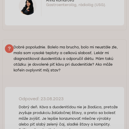
Anna Komarova
Gastroenterológ, rádiológ (USG).
Dobré popoludnie. Bolelo ma brucho, bolo mi neustále zle,
mala som vysoké teploty a celkovú slabosť. Lekár mi
diagnostikoval duodenitídu a odporučil diétu. Mám takú
otázku: je dovolené piť kávu pri duodenitíde? Ako môže
kofeín ovplyvniť môj stav?
Odpoveď: 23.08.2023
Dobrý deň. Káva s duodenitídou nie je žiadúca, pretože
zvyšuje produkciu žalúdočnej šťavy, a preto sa bolesť
môže zvýšiť. Je lepšie konzumovať mliečne výrobky
alebo piť slabý zelený čaj, sladké šťavy a kompóty.