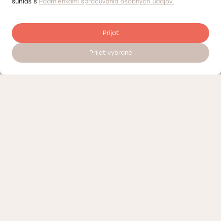
súhlas s
Podmienkami spracúvania osobných údajov.
Prijať
Prijať vybrané
Kontrola kvality
Práca v Doktorpro
O súkromných medicínskych centrách Doktorpro v Bratislave
Podmienky spracúvania osobných údajov
Vernostný program – zľavy a bonusy Doktorpro v Bratislave