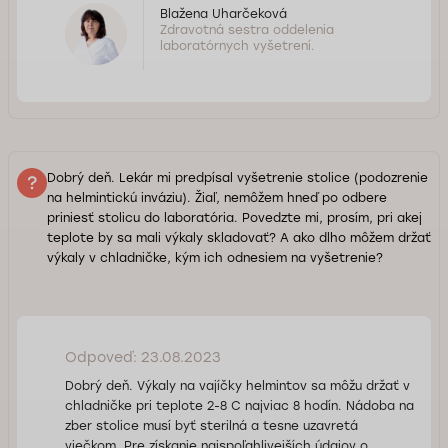
Blažena Uharčeková
Zdravotná sestra oddelenia
laboratórnych vyšetrení.
Dobrý deň. Lekár mi predpísal vyšetrenie stolice (podozrenie
na helmintickú inváziu). Žiaľ, nemôžem hneď po odbere
priniesť stolicu do laboratória. Povedzte mi, prosím, pri akej
teplote by sa mali výkaly skladovať? A ako dlho môžem držať
výkaly v chladničke, kým ich odnesiem na vyšetrenie?
Odpoveď: 23.08.2023
Dobrý deň. Výkaly na vajíčky helmintov sa môžu držať v
chladničke pri teplote 2-8 C najviac 8 hodín. Nádoba na
zber stolice musí byť sterilná a tesne uzavretá
viečkom. Pre získanie najspoľahlivejších údajov o