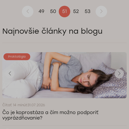
49
50
52
53
51
Najnovšie články na blogu
Proktológia
Čítať 14 minút
31.07.2026
Čo je koprostáza a čím možno podporiť
vyprázdňovanie?