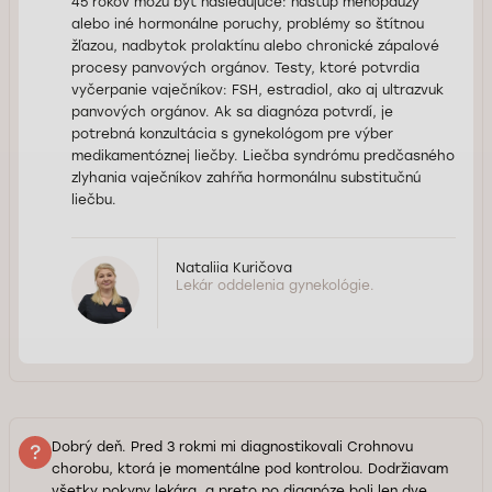
45 rokov môžu byť nasledujúce: nástup menopauzy
alebo iné hormonálne poruchy, problémy so štítnou
žľazou, nadbytok prolaktínu alebo chronické zápalové
procesy panvových orgánov. Testy, ktoré potvrdia
vyčerpanie vaječníkov: FSH, estradiol, ako aj ultrazvuk
panvových orgánov. Ak sa diagnóza potvrdí, je
potrebná konzultácia s gynekológom pre výber
medikamentóznej liečby. Liečba syndrómu predčasného
zlyhania vaječníkov zahŕňa hormonálnu substitučnú
liečbu.
Nataliia Kuričova
Lekár oddelenia gynekológie.
Dobrý deň. Pred 3 rokmi mi diagnostikovali Crohnovu
chorobu, ktorá je momentálne pod kontrolou. Dodržiavam
všetky pokyny lekára, a preto po diagnóze boli len dve