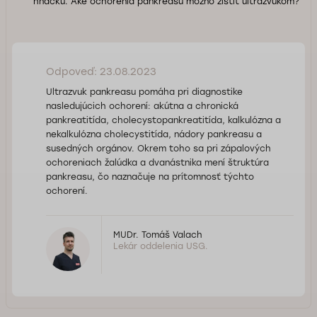
hnačku. Aké ochorenia pankreasu možno zistiť ultrazvukom?
Odpoveď: 23.08.2023
Ultrazvuk pankreasu pomáha pri diagnostike
nasledujúcich ochorení: akútna a chronická
pankreatitída, cholecystopankreatitída, kalkulózna a
nekalkulózna cholecystitída, nádory pankreasu a
susedných orgánov. Okrem toho sa pri zápalových
ochoreniach žalúdka a dvanástnika mení štruktúra
pankreasu, čo naznačuje na prítomnosť týchto
ochorení.
MUDr. Tomáš Valach
Lekár oddelenia USG.