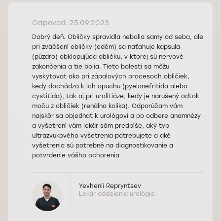
Odpoveď: 25.09.2023
Dobrý deň. Obličky spravidla nebolia samy od seba, ale
pri zväčšení obličky (edém) sa naťahuje kapsula
(púzdro) obklopujúca obličku, v ktorej sú nervové
zakončenia a tie bolia. Tieto bolesti sa môžu
vyskytovať ako pri zápalových procesoch obličiek,
kedy dochádza k ich opuchu (pyelonefritída alebo
cystitída), tak aj pri urolitiáze, kedy je narušený odtok
moču z obličiek (renálna kolika). Odporúčam vám
najskôr sa objednať k urológovi a po odbere anamnézy
a vyšetrení vám lekár sám predpíše, aký typ
ultrazvukového vyšetrenia potrebujete a aké
vyšetrenia sú potrebné na diagnostikovanie a
potvrdenie vášho ochorenia.
Yevhenii Repryntsev
Lekár oddelenia urológie.