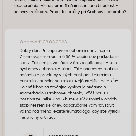
exacerbácie. Ale asi pred 5 dňami som pocítil bolesť v
kolenných kĺboch. Prečo bolia kĺby pri Crohnovej chorobe?
Odpoveď: 23.08.2023
Dobrý deň. Pri zápalovom ochorení čriev, najmä
Crohnovej chorobe, má 30 % pacientov poškodenie
kĺbov. Faktom je, že zápal v čreve spôsobuje v tele
systémový chronický zápal. Táto nadmerná reakcia
spôsobuje problémy v iných častiach tela mimo
gastrointestinálneho traktu. Najčastejšie ide o kĺby.
Bolesť kĺbov sa zvyčajne vyskytuje súčasne s
exacerbáciou Crohnovej choroby. Väčšinou sú
postihnuté veľké kĺby. Ak ste v súčasnosti v období
stabilnej remisie čriev, odporúčame vám navštíviť
vášho rodinného lekára/reumatológa, aby ste vylúčili
iné príčiny artritídy.