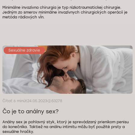
Minimálne invazívna chirurgia je typ nízkotraumatickej chirurgie.
Jedným zo smerov minimálne invazívnych chirurgických operácií je
metóda rádiových vĺn.
Sexuálne zdravie
Čítať 6 minút
24.05.2023
53278
Čo je to análny sex?
Análny sex je pohlavný styk, ktorý je sprevádzaný prienikom penisu
do konečníka. Taktiež na análnu intimitu môžu byť použité prsty a
sexuálne hračky.