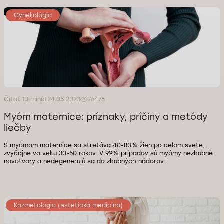
Gynekológia
Čítať 10 minút
24.05.2023
76476
Myóm maternice: príznaky, príčiny a metódy
liečby
S myómom maternice sa stretáva 40-80% žien po celom svete,
zvyčajne vo veku 30-50 rokov. V 99% prípadov sú myómy nezhubné
novotvary a nedegenerujú sa do zhubných nádorov.
Kozmetológia (estetická medicína)