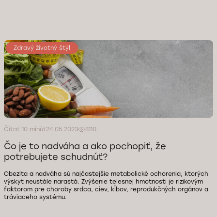
Zdravý životný štýl
Čítať 10 minút
24.05.2023
8110
Čo je to nadváha a ako pochopiť, že
potrebujete schudnúť?
Obezita a nadváha sú najčastejšie metabolické ochorenia, ktorých
výskyt neustále narastá. Zvýšenie telesnej hmotnosti je rizikovým
faktorom pre choroby srdca, ciev, kĺbov, reprodukčných orgánov a
tráviaceho systému.