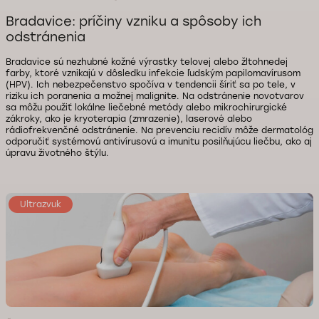
Bradavice: príčiny vzniku a spôsoby ich
odstránenia
Bradavice sú nezhubné kožné výrastky telovej alebo žltohnedej
farby, ktoré vznikajú v dôsledku infekcie ľudským papilomavírusom
(HPV). Ich nebezpečenstvo spočíva v tendencii šíriť sa po tele, v
riziku ich poranenia a možnej malignite. Na odstránenie novotvarov
sa môžu použiť lokálne liečebné metódy alebo mikrochirurgické
zákroky, ako je kryoterapia (zmrazenie), laserové alebo
rádiofrekvenčné odstránenie. Na prevenciu recidív môže dermatológ
odporučiť systémovú antivírusovú a imunitu posilňujúcu liečbu, ako aj
úpravu životného štýlu.
Ultrazvuk