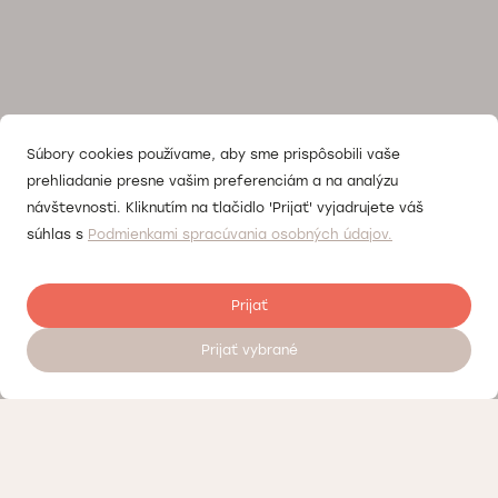
Súbory cookies používame, aby sme prispôsobili vaše
prehliadanie presne vašim preferenciám a na analýzu
návštevnosti. Kliknutím na tlačidlo 'Prijať' vyjadrujete váš
súhlas s
Podmienkami spracúvania osobných údajov.
Prijať
Prijať vybrané
Objednať sa na vyšetrenie 24/7
Kontrola kvality