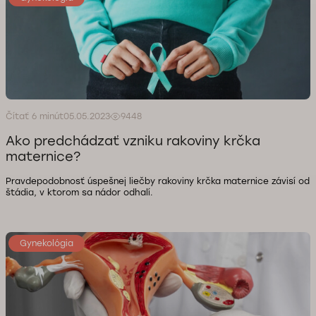
Čítať 6 minút
05.05.2023
9448
Ako predchádzať vzniku rakoviny krčka
maternice?
Pravdepodobnosť úspešnej liečby rakoviny krčka maternice závisí od
štádia, v ktorom sa nádor odhalí.
Gynekológia