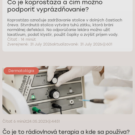
Čo je koprostáza a čím možno
podporiť vyprázdňovanie?
Koprostáza označuje zadržiavanie stolice v dolných častiach
čreva. Stvrdnutá stolica vytvára tuhú zátku, ktorá bráni
normálnej defekácii. Na odporúčanie lekára možno užiť
laxatívum, podať klystír, použiť čapíky a zvýšiť príjem vody.
Čítať : 14 minút
Zverejnené: 31 July 2026
aktualizované: 31 July 2026
601
Dermatológia
Čítať 6 minút
24.05.2023
4451
Čo je to rádiovlnová terapia a kde sa používa?