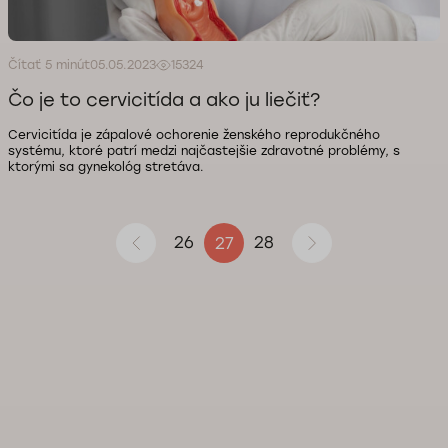
Čítať 5 minút
05.05.2023
15324
Čo je to cervicitída a ako ju liečiť?
Cervicitída je zápalové ochorenie ženského reprodukčného
systému, ktoré patrí medzi najčastejšie zdravotné problémy, s
ktorými sa gynekológ stretáva.
26
28
27