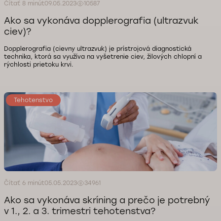
Čítať 8 minút
09.05.2023
10587
Ako sa vykonáva dopplerografia (ultrazvuk
ciev)?
Dopplerografia (cievny ultrazvuk) je prístrojová diagnostická
technika, ktorá sa využíva na vyšetrenie ciev, žilových chlopní a
rýchlosti prietoku krvi.
Tehotenstvo
Čítať 6 minút
05.05.2023
34961
Ako sa vykonáva skríning a prečo je potrebný
v 1., 2. a 3. trimestri tehotenstva?