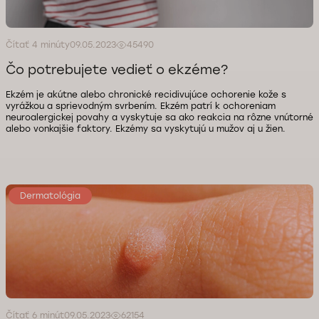
Čítať 4 minúty
09.05.2023
45490
Čo potrebujete vedieť o ekzéme?
Ekzém je akútne alebo chronické recidivujúce ochorenie kože s
vyrážkou a sprievodným svrbením. Ekzém patrí k ochoreniam
neuroalergickej povahy a vyskytuje sa ako reakcia na rôzne vnútorné
alebo vonkajšie faktory. Ekzémy sa vyskytujú u mužov aj u žien.
Dermatológia
Čítať 6 minút
09.05.2023
62154