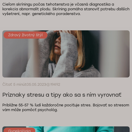
Cieľom skríningu počas tehotenstva je včasná diagnostika a
korekcia abnormalít plodu. Skríning pomáha stanoviť potrebu ďalších
vyšetrení, napr. genetického poradenstva.
Zdravý životný štýl
Čítať 5 minút
05.05.2023
19492
Príznaky stresu a tipy ako sa s ním vyrovnať
Približne 55-57 % ľudí každoročne pociťuje stres. Bojovať so stresom
vám môže pomôcť psychológ.
Gynekológia