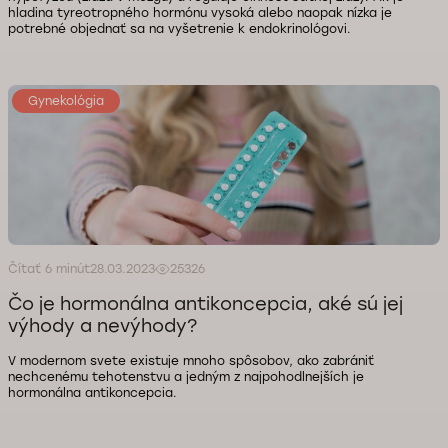
hladina tyreotropného hormónu vysoká alebo naopak nízka je
potrebné objednať sa na vyšetrenie k endokrinológovi.
Gynekológia
Čítať 6 minút
28.03.2023
25326
Čo je hormonálna antikoncepcia, aké sú jej
výhody a nevýhody?
V modernom svete existuje mnoho spôsobov, ako zabrániť
nechcenému tehotenstvu a jedným z najpohodlnejších je
hormonálna antikoncepcia.