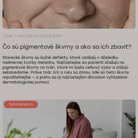
Čítať 7 minút
28.03.2023
42411
Čo sú pigmentové škvrny a ako sa ich zbaviť?
Starecké škvrny sú kožné defekty, ktoré vznikajú v dôsledku
nadmernej tvorby melanínu. Najčastejšie sa pacienti sťažujú na
pigmentové škvrny na tvári, ktoré im kazia celkový výzor a znižujú
sebavedomie. Práve tvár, krk a ruky sú zónou, kde sú tieto škvrny
najviditeľnejšie — a preto sú aj najčastejším dôvodom vyhľadania
dermatologickej pomoci.
Tehotenstvo