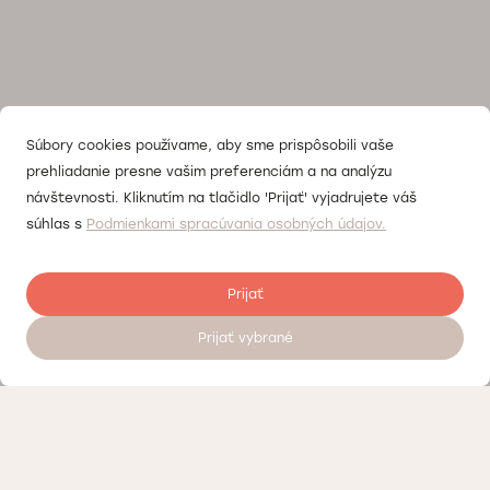
Súbory cookies používame, aby sme prispôsobili vaše
prehliadanie presne vašim preferenciám a na analýzu
návštevnosti. Kliknutím na tlačidlo 'Prijať' vyjadrujete váš
súhlas s
Podmienkami spracúvania osobných údajov.
Prijať
Prijať vybrané
Objednať sa na vyšetrenie 24/7
Kontrola kvality