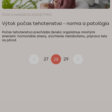
Čítať 5 minút
28.03.2023
77906
Výtok počas tehotenstva - norma a patológia
Počas tehotenstva prechádza ženský organizmus mnohými
zmenami: hormonálne zmeny, zrýchlenie metabolizmu, príprava tela
na pôrod.
27
29
28