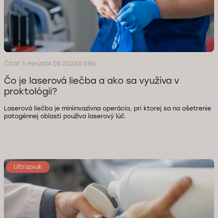
Čítať 5 minút
04.05.2023
5156
Čo je laserová liečba a ako sa využíva v
proktológii?
Laserová liečba je miniinvazívna operácia, pri ktorej sa na ošetrenie
patogénnej oblasti používa laserový lúč.
Ultrazvuk