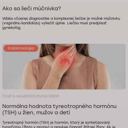
Ako sa lieči múčnivka?
Vďaka včasnej diagnostike a komplexnej liečbe je možné múčnivku
(vaginálnu kandidózu) vyliečiť úplne. Liečbu musí predpísať
gynekológ.
Endokrinológia
Čítať 6 minút
29.03.2023
131209
Normálna hodnota tyreotropného hormónu
(TSH) u žien, mužov a detí
Tyreotropný hormón (TSH) je hormón, ktorý je syntetizovaný
hypofýzou (žľaza v mozgu) a reguluje činnosť štítnej žľazy. Ak je