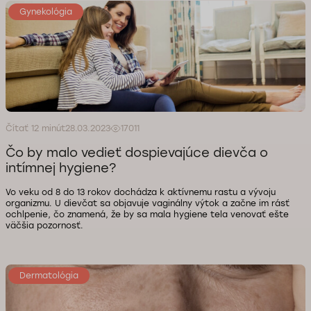
Gynekológia
Čítať 12 minút
28.03.2023
17011
Čo by malo vedieť dospievajúce dievča o
intímnej hygiene?
Vo veku od 8 do 13 rokov dochádza k aktívnemu rastu a vývoju
organizmu. U dievčat sa objavuje vaginálny výtok a začne im rásť
ochlpenie, čo znamená, že by sa mala hygiene tela venovať ešte
väčšia pozornosť.
Dermatológia