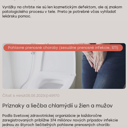
Vyrážky na chrbte nie sú len kozmetickým defektom, ale aj znakom
patologického procesu v tele. Preto je potrebné včas vyhľadať
lekársku pomoc.
Pohlavne prenosné choroby (sexuálne prenosné infekcie, STI)
Čítať 6 minút
05.05.2023
45970
Príznaky a liečba chlamýdií u žien a mužov
Podľa Svetovej zdravotníckej organizácie je každoročne
zaregistrovaných približne 374 miliónov nových prípadov infekcie
jednou zo štyroch liečiteľných pohlavne prenosných chorôb: