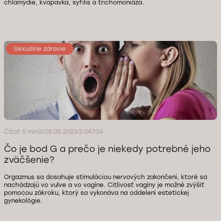
chlamýdie, kvapavka, syfilis a trichomoniáza.
Sexuálne zdravie
Čítať 5 minút
05.05.2023
24704
Čo je bod G a prečo je niekedy potrebné jeho
zväčšenie?
Orgazmus sa dosahuje stimuláciou nervových zakončení, ktoré sa
nachádzajú vo vulve a vo vagíne. Citlivosť vagíny je možné zvýšiť
pomocou zákroku, ktorý sa vykonáva na oddelení estetickej
gynekológie.