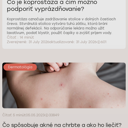
Čo je koprostáza a čím možno
podporiť vyprázdňovanie?
Koprostáza označuje zadržiavanie stolice v dolných častiach
čreva. Stvrdnutá stolica vytvára tuhú zátku, ktorá bráni
normálnej defekácii. Na odporúčanie lekára možno užiť
laxatívum, podať klystír, použiť čapíky a zvýšiť príjem vody.
Čítať : 14 minút
Zverejnené: 31 July 2026
aktualizované: 31 July 2026
601
Dermatológia
Čítať 5 minút
05.05.2023
33849
Čo spôsobuje akné na chrbte a ako ho liečiť?