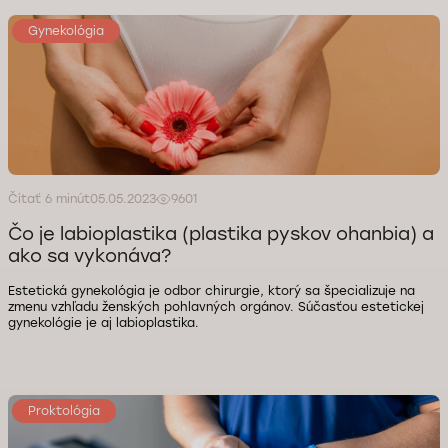
Gynekológia
Čítať 6 minút
05.05.2023
9601
Čo je labioplastika (plastika pyskov ohanbia) a
ako sa vykonáva?
Estetická gynekológia je odbor chirurgie, ktorý sa špecializuje na
zmenu vzhľadu ženských pohlavných orgánov. Súčasťou estetickej
gynekológie je aj labioplastika.
Proktológia