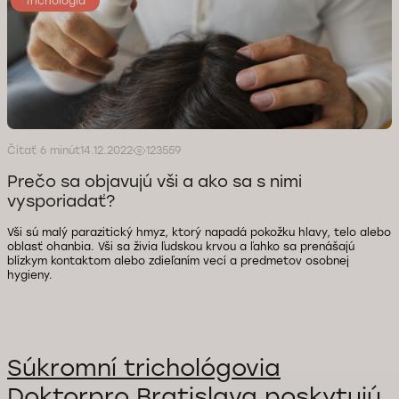
Trichológia
Čítať 6 minút
14.12.2022
123559
Prečo sa objavujú vši a ako sa s nimi
vysporiadať?
Vši sú malý parazitický hmyz, ktorý napadá pokožku hlavy, telo alebo
oblasť ohanbia. Vši sa živia ľudskou krvou a ľahko sa prenášajú
blízkym kontaktom alebo zdieľaním vecí a predmetov osobnej
hygieny.
Súkromní trichológovia
Doktorpro Bratislava poskytujú