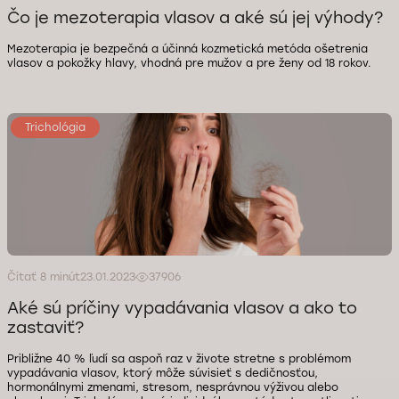
Čo je mezoterapia vlasov a aké sú jej výhody?
Mezoterapia je bezpečná a účinná kozmetická metóda ošetrenia
vlasov a pokožky hlavy, vhodná pre mužov a pre ženy od 18 rokov.
Trichológia
Čítať 8 minút
23.01.2023
37906
Aké sú príčiny vypadávania vlasov a ako to
zastaviť?
Približne 40 % ľudí sa aspoň raz v živote stretne s problémom
vypadávania vlasov, ktorý môže súvisieť s dedičnosťou,
hormonálnymi zmenami, stresom, nesprávnou výživou alebo