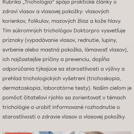
Rubrika „Trichológia“ spája praktické články o
zdraví vlasov a vlasovej pokožky: vlasových
korienkov, folikulov, mazových žliaz a kože hlavy.
Tím súkromných trichológov Doktorpro vysvetľuje
príznaky (vypadávanie vlasov, rednutie, lupiny,
svrbenie alebo mastná pokožka, lámavosť vlasov),
ich najčastejšie príčiny a prevenciu, dopĺňa
odporúčania týkajúce sa starostlivosti a výživy a
prehľad trichologických vyšetrení (trichoskopia,
dermatoskopia, laboratórne testy). Naším cieľom je
pomôcť čitateľovi rýchlo sa zorientovať v témach
trichológie a urobiť informované rozhodnutie o
starostlivosti o zdravie vlasov a vlasovej pokožky.