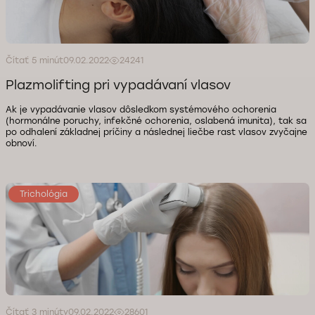
Čítať 5 minút
09.02.2022
24241
Plazmolifting pri vypadávaní vlasov
Ak je vypadávanie vlasov dôsledkom systémového ochorenia
(hormonálne poruchy, infekčné ochorenia, oslabená imunita), tak sa
po odhalení základnej príčiny a následnej liečbe rast vlasov zvyčajne
obnoví.
Trichológia
Čítať 3 minúty
09.02.2022
28601