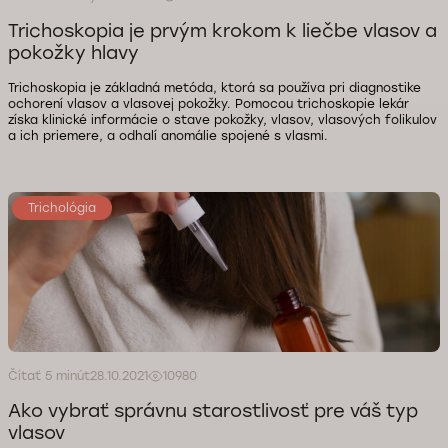
Trichoskopia je prvým krokom k liečbe vlasov a
pokožky hlavy
Trichoskopia je základná metóda, ktorá sa používa pri diagnostike
ochorení vlasov a vlasovej pokožky. Pomocou trichoskopie lekár
získa klinické informácie o stave pokožky, vlasov, vlasových folikulov
a ich priemere, a odhalí anomálie spojené s vlasmi.
Trichológia
Čítať 5 minút
28.10.2021
10980
Ako vybrať správnu starostlivosť pre váš typ
vlasov