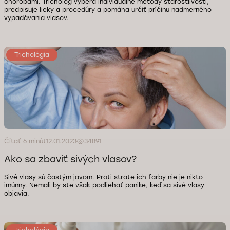
chorobami. Trichológ vyberá individuálne metódy starostlivosti,
predpisuje lieky a procedúry a pomáha určiť príčinu nadmerného
vypadávania vlasov.
Trichológia
Čítať 6 minút
12.01.2023
34891
Ako sa zbaviť sivých vlasov?
Sivé vlasy sú častým javom. Proti strate ich farby nie je nikto
imúnny. Nemali by ste však podliehať panike, keď sa sivé vlasy
objavia.