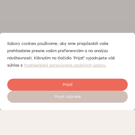
Súbory cookies používame, aby sme prispôsobili vaše
prehliadanie presne vašim preferenciám a na analýzu
návštevnosti. Kliknutím na tlačidlo 'Prijať' vyjadrujete váš
súhlas s
Podmienkami spracúvania osobných údajov.
Prijať
Prijať vybrané
Objednať sa na vyšetrenie 24/7
Kontrola kvality