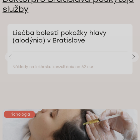
služby
Liečba bolesti pokožky hlavy
(alodýnia) v Bratislave
Náklady na lekársku konzultáciu od 62 eur
Trichológia