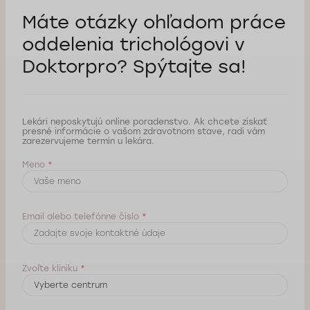
Máte otázky ohľadom práce
oddelenia trichológovi
v
Doktorpro? Spýtajte sa!
Lekári neposkytujú online poradenstvo. Ak chcete získať
presné informácie o vašom zdravotnom stave, radi vám
zarezervujeme termín u lekára.
Meno
*
Email alebo telefónne číslo
*
Zvoľte kliniku
*