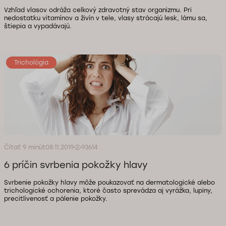
Vzhľad vlasov odráža celkový zdravotný stav organizmu. Pri
nedostatku vitamínov a živín v tele, vlasy strácajú lesk, lámu sa,
štiepia a vypadávajú.
Trichológia
Čítať 9 minút
08.11.2019
93614
6 príčin svrbenia pokožky hlavy
Svrbenie pokožky hlavy môže poukazovať na dermatologické alebo
trichologické ochorenia, ktoré často sprevádza aj vyrážka, lupiny,
precitlivenosť a pálenie pokožky.