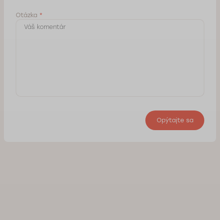
Otázka
*
Opýtajte sa