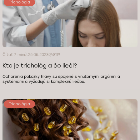
Trichológia
Čítať 7 minút
25.05.2023
8119
Kto je trichológ a čo lieči?
Ochorenia pokožky hlavy sú spojené s vnútornými orgánmi a
systémami a vyžadujú si komplexnú liečbu.
Trichológia