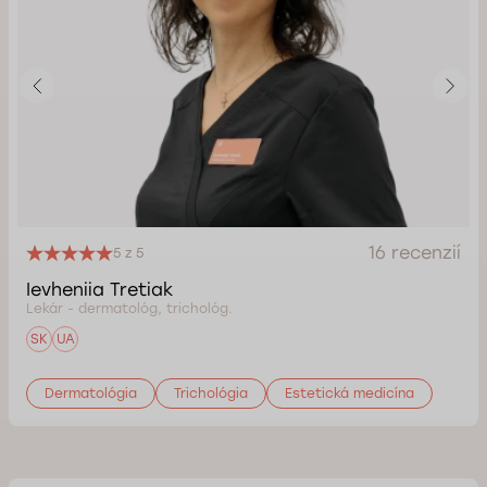
16 recenzií
5 z 5
Ievheniia Tretiak
Lekár - dermatológ, trichológ.
SK
UA
Dermatológia
Trichológia
Estetická medicína