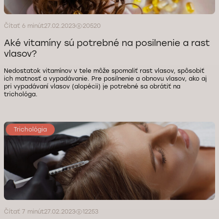
Čítať 6 minút
27.02.2023
20520
Aké vitamíny sú potrebné na posilnenie a rast
vlasov?
Nedostatok vitamínov v tele môže spomaliť rast vlasov, spôsobiť
ich matnosť a vypadávanie. Pre posilnenie a obnovu vlasov, ako aj
pri vypadávaní vlasov (alopécii) je potrebné sa obrátiť na
trichológa.
Trichológia
Čítať 7 minút
27.02.2023
12253