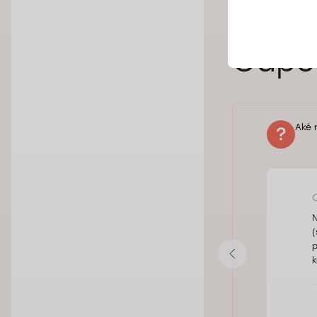
Odpov
Aké 
efektu aplikovať RF lifting, ale
N
 porovnáme dátumy poslednej
(
by sme tkanivá nepreťažili.
p
k