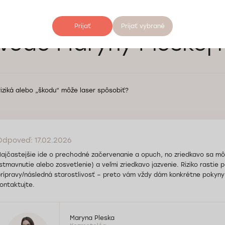
Prijať
Prijať vybrané
ede Maryny Pleskej 
riziká alebo „škodu“ môže laser spôsobiť?
Odpoveď: 17.02.2026
ajčastejšie ide o prechodné začervenanie a opuch, no zriedkavo sa mô
stmavnutie alebo zosvetlenie) a veľmi zriedkavo jazvenie. Riziko rastie 
rípravy/následná starostlivosť – preto vám vždy dám konkrétne pokyny
ontaktujte.
Maryna Pleska