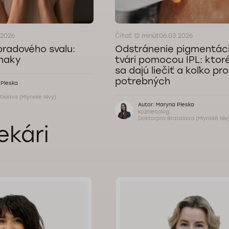
.2026
Čítať 12 minút
06.03.2026
radového svalu:
Odstránenie pigmentác
znaky
tvári pomocou IPL: ktor
sa dajú liečiť a koľko pr
potrebných
 Pleska
islava (Mlynské Nivy)
Autor: Maryna Pleska
Kozmetológ.
Doktorpro Bratislava (Mlynské Niv
ekári