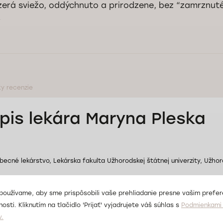
zerá sviežo, oddýchnuto a prirodzene, bez “zamrznut
.
ky recenzie
pis lekára Maryna Pleska
becné lekárstvo, Lekárska fakulta Užhorodskej štátnej univerzity, Užhor
metológ, kozmetický salón “La Charme”, Bratislava.
používame, aby sme prispôsobili vaše prehliadanie presne vašim prefe
osti. Kliknutím na tlačidlo 'Prijať' vyjadrujete váš súhlas s
Podmienkami 
v.
metológ, Medicínske centrum Doktorpro.