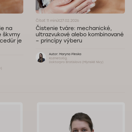
Čítať 11 minút
27.02.2026
ie na
Čistenie tváre: mechanické,
é škvrny
ultrazvukové alebo kombinované
ocedúr je
– princípy výberu
Autor: Maryna Pleska
Kozmetológ.
Doktorpro Bratislava (Mlynské Nivy)
y)