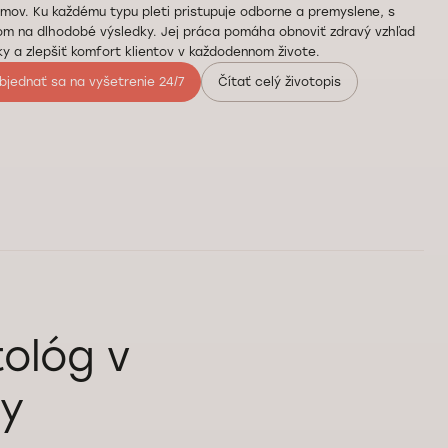
mov. Ku každému typu pleti pristupuje odborne a premyslene, s
om na dlhodobé výsledky. Jej práca pomáha obnoviť zdravý vzhľad
y a zlepšiť komfort klientov v každodennom živote.
bjednať sa na vyšetrenie 24/7
Čítať celý životopis
ológ v
by