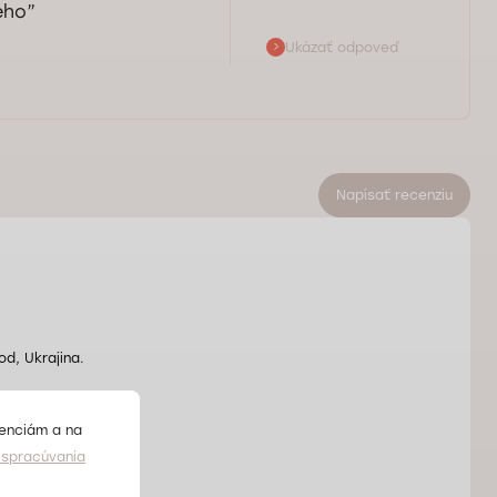
ého”
Ukázať odpoveď
Napísať recenziu
od, Ukrajina.
renciám a na
spracúvania