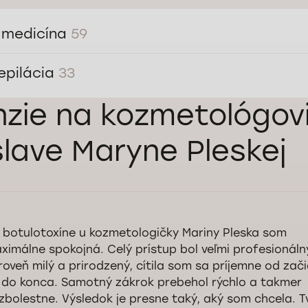
 medicína
59
epilácia
33
zie na kozmetológovi
slave Maryne Pleskej
 botulotoxíne u kozmetologičky Mariny Pleska som
ximálne spokojná. Celý prístup bol veľmi profesionálny
roveň milý a prirodzený, cítila som sa príjemne od zač
 do konca. Samotný zákrok prebehol rýchlo a takmer
zbolestne. Výsledok je presne taký, aký som chcela. T