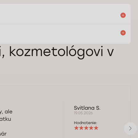
, kozmetológovi v
Svitlana S.
, ale
19.05.2026
iatku
Hodnotenie:
vár