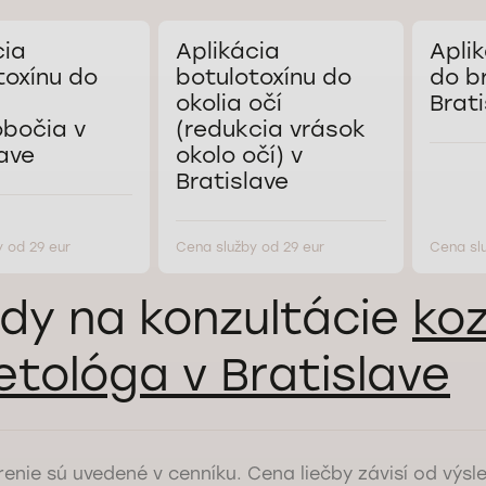
cia
Aplikácia
Apli
toxínu do
botulotoxínu do
do b
okolia očí
Brati
bočia v
(redukcia vrások
lave
okolo očí) v
Bratislave
 od 29 eur
Cena služby od 29 eur
Cena sl
dy na konzultácie
ko
tológa v Bratislave
enie sú uvedené v cenníku. Cena liečby závisí od výsl