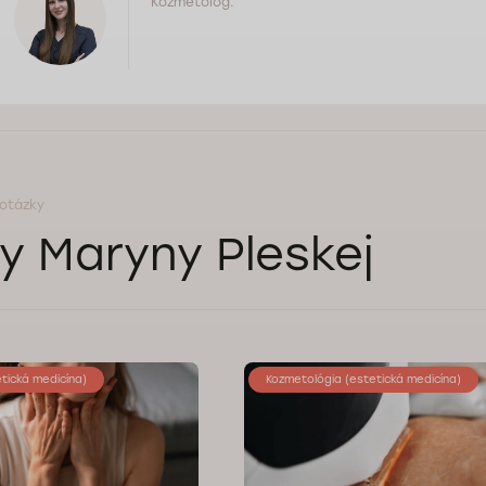
Kozmetológ.
 otázky
y Maryny Pleskej
tická medicína)
Kozmetológia (estetická medicína)