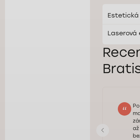
Estetická
Laserová 
Recen
Brati
Po
Nikolet
ma
08.12.2025
zá
Hodnotenie:
až
be