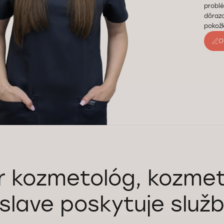
problé
dôraz
pokožk
O
r kozmetológ, kozmet
islave poskytuje služ