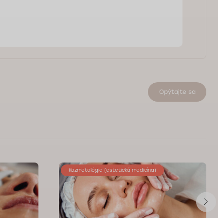
Opýtajte sa
Kozmetológia (estetická medicína)