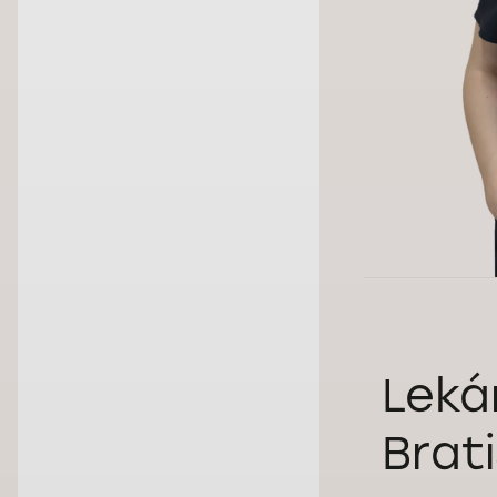
Leká
Brat