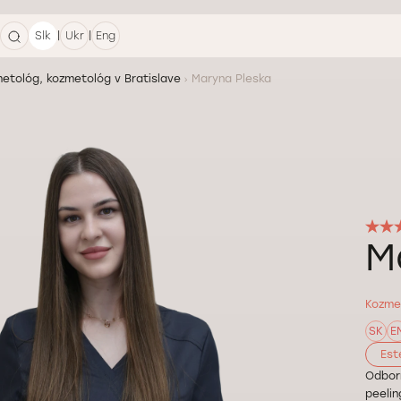
|
|
Slk
Ukr
Eng
etológ, kozmetológ v Bratislave
Maryna Pleska
M
Kozme
SK
E
Est
Odborn
peelin