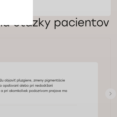
na otázky pacientov
žu objaviť pľuzgiere, zmeny pigmentácie
po opaľovaní alebo pri nedodržaní
 a pri akomkoľvek podozrivom prejave ma