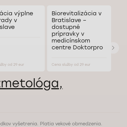
kácia výplne
Biorevitalizácia v
Čis
rady v
Bratislave –
Bra
slave
dostupné
prípravky v
medicínskom
centre Doktorpro
užby od 29 eur
Cena služby od 29 eur
Cena
zmetológa,
edkov vyšetrenia. Platia vekové obmedzenia.