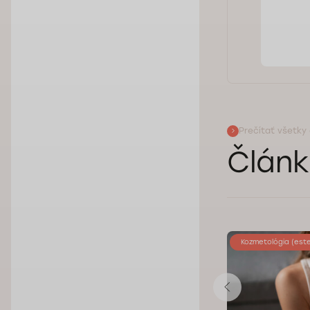
Prečítať všetky
Článk
Kozmetológia (estetická medicína)
Kozmetológia (este