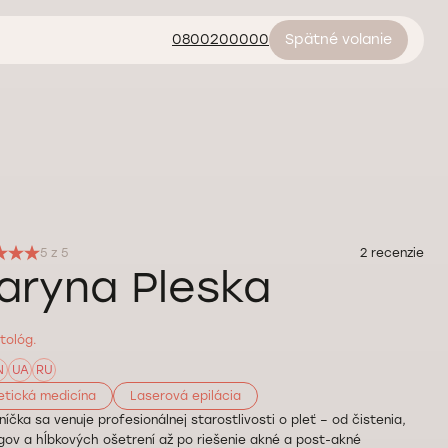
0800200000
Spätné volanie
5 z 5
2 recenzie
aryna Pleska
tológ.
N
UA
RU
etická medicína
Laserová epilácia
íčka sa venuje profesionálnej starostlivosti o pleť – od čistenia,
gov a hĺbkových ošetrení až po riešenie akné a post-akné