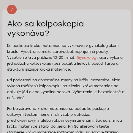
7
Ako sa kolposkopia
vykonáva?
Kolposkopia krčka maternice sa vykonáva v gynekologickom
kresle. Vyšetrenie môžu sprevádzať nepríjemné pocity.
Vyšetrenie trvá približne 10-20 minút.
Gynekológ
najprv vykoná
jednoduchú kolposkopiu (bez použitia liekov), posúdi farbu a
štruktúru sliznice krčka maternice.
Pri podozrení na abnormálne zmeny na krčku maternice lekár
vykoná rozšírenú kolposkopiu: na sliznicu krčka maternice sa
aplikuje jód alebo kyselina octová. Vyšetrenie je bezbolestné a
neškodné.
Farba zdravého krčka maternice sa počas kolposkopie
octovým testom nemení; ak však prechádza
predrakovinovými alebo rakovinovými zmenami, tak sa sliznica
krčka maternice sfarbí do biela. Pri Schillerovom teste
(farbenie krčka maternice roztokom jódu) sa zdravé tkanivo