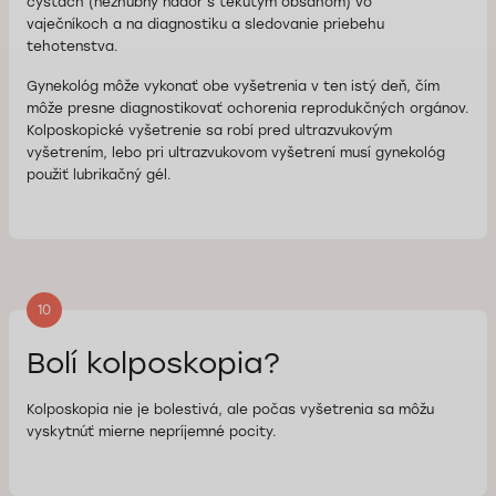
cystách (nezhubný nádor s tekutým obsahom) vo
vaječníkoch a na diagnostiku a sledovanie priebehu
tehotenstva.
Gynekológ môže vykonať obe vyšetrenia v ten istý deň, čím
môže presne diagnostikovať ochorenia reprodukčných orgánov.
Kolposkopické vyšetrenie sa robí pred ultrazvukovým
vyšetrením, lebo pri ultrazvukovom vyšetrení musí gynekológ
použiť lubrikačný gél.
10
Bolí kolposkopia?
Kolposkopia nie je bolestivá, ale počas vyšetrenia sa môžu
vyskytnúť mierne nepríjemné pocity.