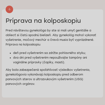
6
Príprava na kolposkopiu
Pred návštevou gynekológa by ste si mali umyť genitálie a
obliecť si čistú spodnú bielizeň. Aby gynekológ mohol vykonať
vyšetrenie, močový mechúr a črevá musia byť vyprázdnené.
Príprava na kolposkopiu:
deň pred vyšetrením sa zdržte pohlavného styku;
dva dni pred vyšetrením nepoužívajte tampóny ani
vaginálne prípravky (čapíky, masti).
Aby bola zabezpečená spoľahlivosť výsledkov vyšetrenia,
gynekológovia vykonávajú kolposkopiu pred odberom
panvových sterov a ultrazvukovým vyšetrením (USG)
panvových orgánov.