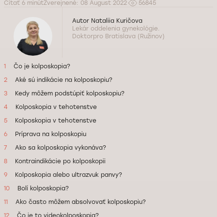
Čítať 6 minút
Zverejnené: 08 August 2022
56845
Autor
Nataliia Kuričova
Lekár oddelenia gynekológie.
Doktorpro Bratislava (Ružinov)
1
Čo je kolposkopia?
2
Aké sú indikácie na kolposkopiu?
3
Kedy môžem podstúpiť kolposkopiu?
4
Kolposkopia v tehotenstve
5
Kolposkopia v tehotenstve
6
Príprava na kolposkopiu
7
Ako sa kolposkopia vykonáva?
8
Kontraindikácie po kolposkopii
9
Kolposkopia alebo ultrazvuk panvy?
10
Bolí kolposkopia?
11
Ako často môžem absolvovať kolposkopiu?
12
Čo je to videokolposkopia?