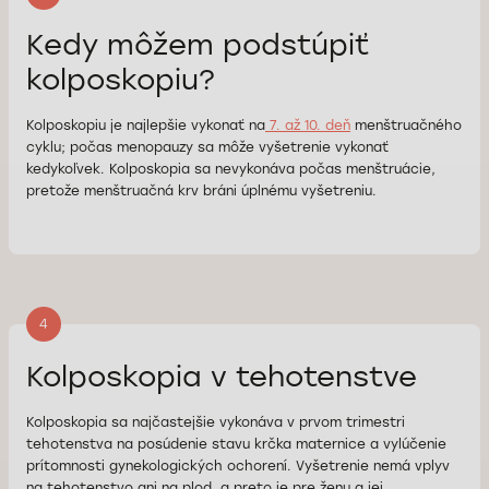
Kedy môžem podstúpiť
kolposkopiu?
Kolposkopiu je najlepšie vykonať na
7. až 10. deň
menštruačného
cyklu; počas menopauzy sa môže vyšetrenie vykonať
kedykoľvek. Kolposkopia sa nevykonáva počas menštruácie,
pretože menštruačná krv bráni úplnému vyšetreniu.
4
Kolposkopia v tehotenstve
Kolposkopia sa najčastejšie vykonáva v prvom trimestri
tehotenstva na posúdenie stavu krčka maternice a vylúčenie
prítomnosti gynekologických ochorení. Vyšetrenie nemá vplyv
na tehotenstvo ani na plod, a preto je pre ženu a jej