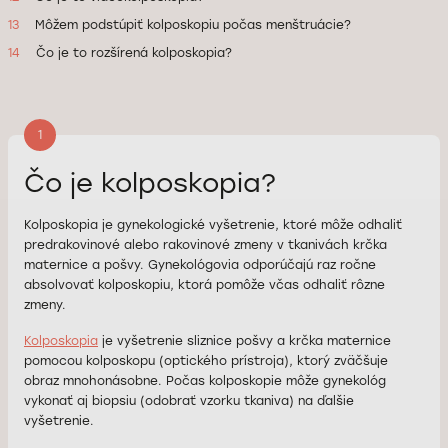
13
Môžem podstúpiť kolposkopiu počas menštruácie?
14
Čo je to rozšírená kolposkopia?
1
Čo je kolposkopia?
Kolposkopia je gynekologické vyšetrenie, ktoré môže odhaliť
predrakovinové alebo rakovinové zmeny v tkanivách krčka
maternice a pošvy. Gynekológovia odporúčajú raz ročne
absolvovať kolposkopiu, ktorá pomôže včas odhaliť rôzne
zmeny.
Kolposkopia
je vyšetrenie sliznice pošvy a krčka maternice
pomocou kolposkopu (optického prístroja), ktorý zväčšuje
obraz mnohonásobne. Počas kolposkopie môže gynekológ
vykonať aj biopsiu (odobrať vzorku tkaniva) na ďalšie
vyšetrenie.