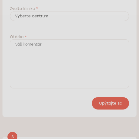
Zvoľte kliniku
*
Otázka
*
Opýtajte sa
3