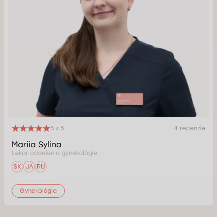
5 z 5
4 recenzie
Mariia Sylina
Lekár oddelenia gynekológie.
SK
UA
RU
Gynekológia