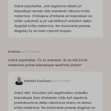
Dobré popoludnie. Jód-negatívna oblasť pri
kolposkopii nemusí vždy znamenať rakovinu krčka
maternice. Chýbajúce sfarbenie pri kolposkopii sa
môže vyskytnúť aj pri cervikálnych eróziách alebo
dysplázii krčka maternice. Na stanovenie presnej
diagnózy by sa mala vykonať biopsia.
Kristína
pred 3 rokmi
Dobré popoludnie. Čo to znamená, ak sa môj krčok
maternice počas kolposkopie nezafarbí jódom?
Nataliia Kuričova
pred 3 rokmi
Dobrý deň. Dôvodom jód-negatívneho výsledku
kolposkopie (bez sfarbenia) môžu byť zápalové,
predrakovinové alebo rakovinové zmeny na sliznici
krčka maternice. Na stanovenie presnej diagnózy by