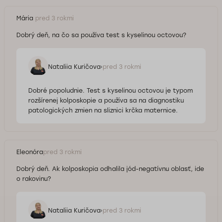
Mária
pred 3 rokmi
Dobrý deň, na čo sa používa test s kyselinou octovou?
Nataliia Kuričova
pred 3 rokmi
Dobré popoludnie. Test s kyselinou octovou je typom
rozšírenej kolposkopie a používa sa na diagnostiku
patologických zmien na sliznici krčka maternice.
Eleonóra
pred 3 rokmi
Dobrý deň. Ak kolposkopia odhalila jód-negatívnu oblasť, ide
o rakovinu?
Nataliia Kuričova
pred 3 rokmi