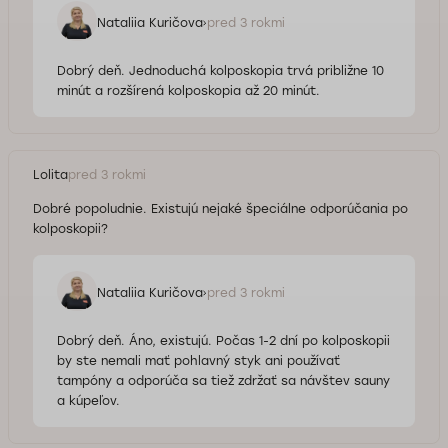
Nataliia Kuričova
pred 3 rokmi
Dobrý deň. Jednoduchá kolposkopia trvá približne 10
minút a rozšírená kolposkopia až 20 minút.
Lolita
pred 3 rokmi
Dobré popoludnie. Existujú nejaké špeciálne odporúčania po
kolposkopii?
Nataliia Kuričova
pred 3 rokmi
Dobrý deň. Áno, existujú. Počas 1-2 dní po kolposkopii
by ste nemali mať pohlavný styk ani používať
tampóny a odporúča sa tiež zdržať sa návštev sauny
a kúpeľov.