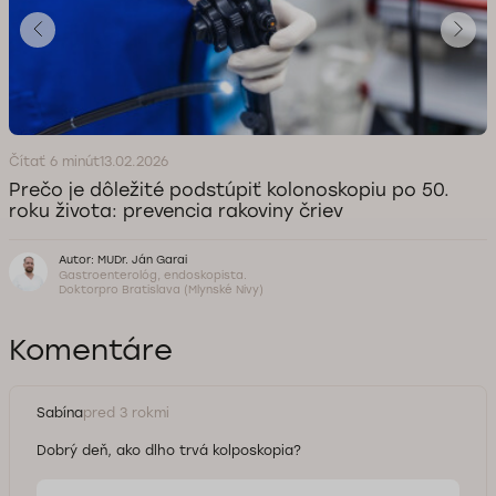
Čítať 6 minút
13.02.2026
Prečo je dôležité podstúpiť kolonoskopiu po 50.
roku života: prevencia rakoviny čriev
Autor: MUDr. Ján Garai
Gastroenterológ, endoskopista.
Doktorpro Bratislava (Mlynské Nivy)
Komentáre
Sabína
pred 3 rokmi
Dobrý deň, ako dlho trvá kolposkopia?