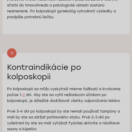
sfarbí do tmavohneda a patologické oblasti zostanú
nezmenené. Po kolposkopii gynekológ vyhodnotí výsledky a
predpíše potrebnú liečbu.
8
Kontraindikácie po
kolposkopii
Po kolposkopii sa môžu vyskytnúť mierne ťažkosti a krvácanie
počas 1-
2
dní. Aby ste sa vyhli nežiaducim účinkom po
kolposkopii, je dôležité dodržiavať všetky odporúčania lekára.
Prvé 3-4 dni po kolposkopii by ste nemali používať tampóny a
mali by ste sa zdržať pohlavného styku. Prvé 2-3 dní po
vyšetrení by ste sa mali vyhýbať fyzickej aktivite a návšteve
sauny a kúpeľov.