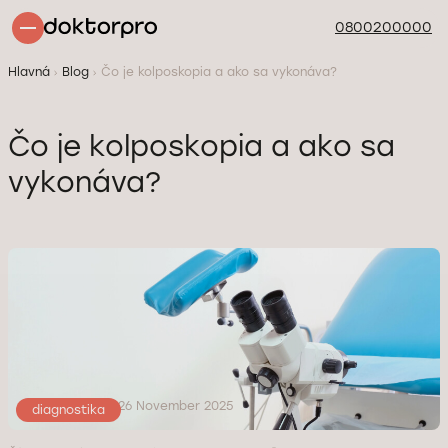
0800200000
Hlavná
Blog
Čo je kolposkopia a ako sa vykonáva?
Čo je kolposkopia a ako sa
vykonáva?
aktualizované: 26 November 2025
diagnostikа