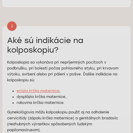
2
Aké sú indikácie na
kolposkopiu?
Kolposkopia sa vykonáva pri nepríjemných pocitoch v
podbrušku, pri bolesti počas pohlavného styku, pri krvavom
výtoku, svrbení alebo pri pálení v pošve. Ďalšie indikácie na
kolposkopiu sú:
erózia krčka maternice
,
dysplázia krčka maternice,
rakovina krčka maternice.
Gynekológovia môžu kolposkopiu použiť aj na odhalenie
cervicitídy (zápalu krčka maternice) a genitálnych bradavíc
(nezhubných výrastkov spôsobených ľudským
papilomavírusom).