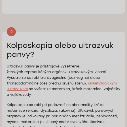
9
Kolposkopia alebo ultrazvuk
panvy?
Ultrazvuk panvy je prístrojové vyšetrenie
ženských reprodukčných orgánov ultrazvukovými vlnami.
Vyšetrenie sa robí transvaginálne (cez vagínu) alebo
transabdominálne (cez prednú brušnú stenu).
Gynekologickým
ultrazvukom
sa vyšetruje maternica, krčok maternice, vaječníky
a vajíčkovody.
Kolposkopia sa robí pri podozrení na abnormality krčka
maternice (erózia, dysplázia, rakovina). Ultrazvuk panvových
orgánov je indikovaný pri poruchách menštruácie, neplodnosti,
myóme maternice (nezhubný nádor svalového tkaniva),