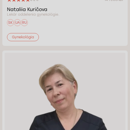
Nataliia Kuričova
Lekár oddelenia gynekológie.
SK
UA
RU
Gynekológia