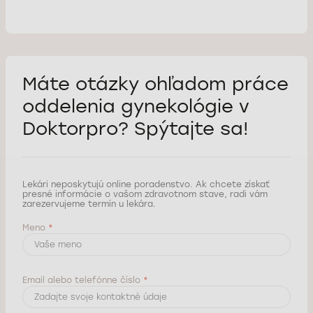
Máte otázky ohľadom práce
oddelenia gynekológie
v
Doktorpro? Spýtajte sa!
Lekári neposkytujú online poradenstvo. Ak chcete získať
presné informácie o vašom zdravotnom stave, radi vám
zarezervujeme termín u lekára.
Meno
*
Email alebo telefónne číslo
*