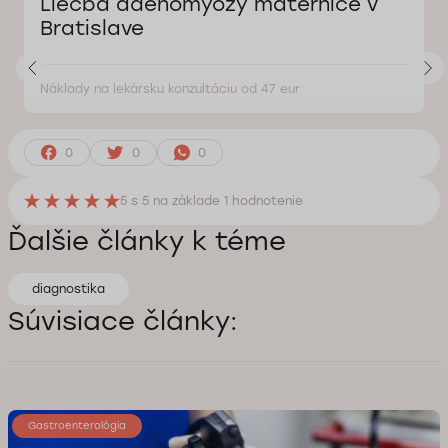
Liečba adenomyózy maternice v
Bratislave
Náklady na lekársku konzultáciu od 47 eur
0
0
0
5
s 5 na základe
1
hodnotenie
Ďalšie články k téme
diagnostikа
Súvisiace články:
Gastroenterológia