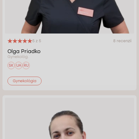
5 z 5
8 recenzií
Olga Priadko
Gynekológ.
SK
UA
RU
Gynekológia