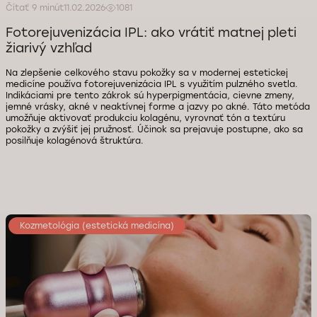
Čítať 9 minút
11.02.2026
1081
Fotorejuvenizácia IPL: ako vrátiť matnej pleti
žiarivý vzhľad
Na zlepšenie celkového stavu pokožky sa v modernej estetickej
medicíne používa fotorejuvenizácia IPL s využitím pulzného svetla.
Indikáciami pre tento zákrok sú hyperpigmentácia, cievne zmeny,
jemné vrásky, akné v neaktívnej forme a jazvy po akné. Táto metóda
umožňuje aktivovať produkciu kolagénu, vyrovnať tón a textúru
pokožky a zvýšiť jej pružnosť. Účinok sa prejavuje postupne, ako sa
posilňuje kolagénová štruktúra.
Kozmetológia (estetická medicína)