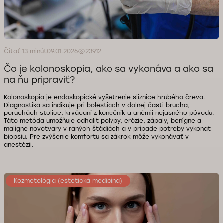
Čítať 13 minút
09.01.2026
23912
Čo je kolonoskopia, ako sa vykonáva a ako sa
na ňu pripraviť?
Kolonoskopia je endoskopické vyšetrenie sliznice hrubého čreva.
Diagnostika sa indikuje pri bolestiach v dolnej časti brucha,
poruchách stolice, krvácaní z konečník a anémii nejasného pôvodu.
Táto metóda umožňuje odhaliť polypy, erózie, zápaly, benígne a
malígne novotvary v raných štádiách a v prípade potreby vykonať
biopsiu. Pre zvýšenie komfortu sa zákrok môže vykonávať v
anestézii.
Kozmetológia (estetická medicína)