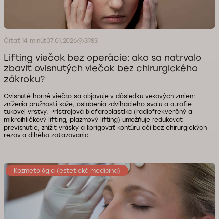
Čítať 14 minút
07.01.2026
3983
Lifting viečok bez operácie: ako sa natrvalo
zbaviť ovisnutých viečok bez chirurgického
zákroku?
Ovisnuté horné viečko sa objavuje v dôsledku vekových zmien:
zníženia pružnosti kože, oslabenia zdvíhacieho svalu a atrofie
tukovej vrstvy. Prístrojová blefaroplastika (radiofrekvenčný a
mikroihličkový lifting, plazmový lifting) umožňuje redukovať
previsnutie, znížiť vrásky a korigovať kontúru očí bez chirurgických
rezov a dlhého zotavovania.
Kozmetológia (estetická medicína)