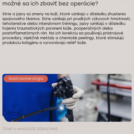
možné sa ich zbaviť bez operácie?
Strie a jazvy sú zmeny na koži, ktoré vznikajú v dôsledku zhustenia
spojivového tkaniva. Strie vznikajú pri prudkých výkyvoch hmotnosti,
tehotenstve alebo intenzívnom tréningu, jazvy vznikajú v dôsledku
hojenia traumatických poranení kože, pooperačných alebo
postinflamatórnych rán. Na ich korekciu sa používajú prístrojové
procedúry, injekčné metódy a chemické peelingy, ktoré stimulujú
produkciu kolagénu a vyrovnávajú reliéf kože.
Gastroenterológia
Čítať 6 minút
13.02.2026
1462