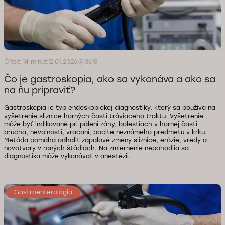
Čítať 14 minút
12.01.2026
3615
Čo je gastroskopia, ako sa vykonáva a ako sa
na ňu pripraviť?
Gastroskopia je typ endoskopickej diagnostiky, ktorý sa používa na
vyšetrenie sliznice horných častí tráviaceho traktu. Vyšetrenie
môže byť indikované pri pálení záhy, bolestiach v hornej časti
brucha, nevoľnosti, vracaní, pocite neznámeho predmetu v krku.
Metóda pomáha odhaliť zápalové zmeny sliznice, erózie, vredy a
novotvary v raných štádiách. Na zmiernenie nepohodlia sa
diagnostika môže vykonávať v anestézii.
Gastroenterológia