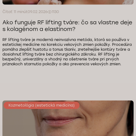
Čítať 11 minút
09.02.2026
1130
Ako funguje RF lifting tváre: čo sa vlastne deje
s kolagénom a elastínom?
RF lifting tváre je moderná neinvazívna metóda, ktorá sa používa v
estetickej medicíne na korekciu vekových zmien pokožky. Procedúra
pomáha zlepšiť hustotu a tonus tkanív, zreteľnejšie kontúry tváre a
dosiahnuť lifting tváre bez chirurgického zákroku. RF lifting je
bezpečný, univerzálny a vhodný na ošetrenie tváre pri prvých
príznakoch starnutia pokožky a ako prevencia vekových zmien.
Kozmetológia (estetická medicína)