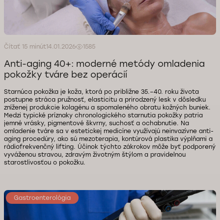
Čítať 15 minút
14.01.2026
1585
Anti-aging 40+: moderné metódy omladenia
pokožky tváre bez operácií
Starnúca pokožka je koža, ktorá po približne 35.–40. roku života
postupne stráca pružnosť, elasticitu a prirodzený lesk v dôsledku
zníženej produkcie kolagénu a spomaleného obratu kožných buniek.
Medzi typické príznaky chronologického starnutia pokožky patria
jemné vrásky, pigmentové škvrny, suchosť a ochabnutie. Na
omladenie tváre sa v estetickej medicíne využívajú neinvazívne anti-
aging procedúry, ako sú mezoterapia, kontúrová plastika výplňami a
rádiofrekvenčný lifting. Účinok týchto zákrokov môže byť podporený
vyváženou stravou, zdravým životným štýlom a pravidelnou
starostlivosťou o pokožku.
Gastroenterológia