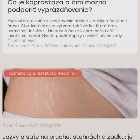
Čo je koprostáza a čím možno
podporiť vyprázdňovanie?
Koprostáza označuje zadržiavanie stolice v dolných častiach
čreva. Stvrdnutá stolica vytvára tuhú zátku, ktorá bráni
normálnej defekácii. Na odporúčanie lekára možno užiť
laxatívum, podať klystír, použiť čapíky a zvýšiť príjem vody.
Čítať : 14 minút
Zverejnené: 31 July 2026
aktualizované: 31 July 2026
612
Kozmetológia (estetická medicína)
Čítať 13 minút
16.02.2026
1739
Jazvy a strie na bruchu, stehnách a zadku: je