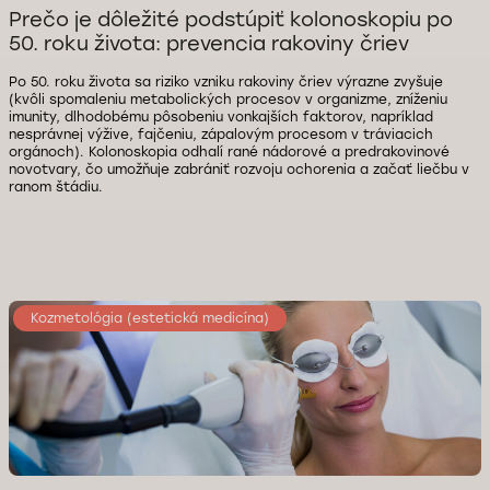
Prečo je dôležité podstúpiť kolonoskopiu po
50. roku života: prevencia rakoviny čriev
Po 50. roku života sa riziko vzniku rakoviny čriev výrazne zvyšuje
(kvôli spomaleniu metabolických procesov v organizme, zníženiu
imunity, dlhodobému pôsobeniu vonkajších faktorov, napríklad
nesprávnej výžive, fajčeniu, zápalovým procesom v tráviacich
orgánoch). Kolonoskopia odhalí rané nádorové a predrakovinové
novotvary, čo umožňuje zabrániť rozvoju ochorenia a začať liečbu v
ranom štádiu.
Kozmetológia (estetická medicína)