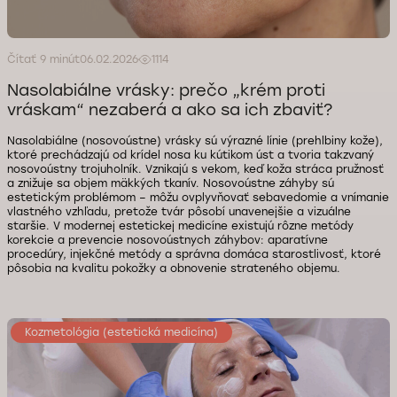
Čítať 9 minút
06.02.2026
1114
Nasolabiálne vrásky: prečo „krém proti
vráskam“ nezaberá a ako sa ich zbaviť?
Nasolabiálne (nosovoústne) vrásky sú výrazné línie (prehlbiny kože),
ktoré prechádzajú od krídel nosa ku kútikom úst a tvoria takzvaný
nosovoústny trojuholník. Vznikajú s vekom, keď koža stráca pružnosť
a znižuje sa objem mäkkých tkanív. Nosovoústne záhyby sú
estetickým problémom – môžu ovplyvňovať sebavedomie a vnímanie
vlastného vzhľadu, pretože tvár pôsobí unavenejšie a vizuálne
staršie. V modernej estetickej medicíne existujú rôzne metódy
korekcie a prevencie nosovoústnych záhybov: aparatívne
procedúry, injekčné metódy a správna domáca starostlivosť, ktoré
pôsobia na kvalitu pokožky a obnovenie strateného objemu.
Kozmetológia (estetická medicína)