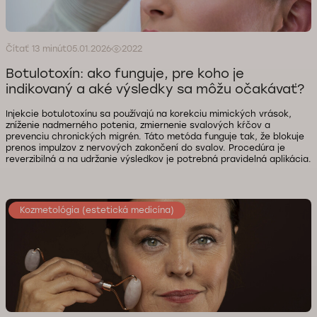
Čítať 13 minút
05.01.2026
2022
Botulotoxín: ako funguje, pre koho je
indikovaný a aké výsledky sa môžu očakávať?
Injekcie botulotoxínu sa používajú na korekciu mimických vrások,
zníženie nadmerného potenia, zmiernenie svalových kŕčov a
prevenciu chronických migrén. Táto metóda funguje tak, že blokuje
prenos impulzov z nervových zakončení do svalov. Procedúra je
reverzibilná a na udržanie výsledkov je potrebná pravidelná aplikácia.
Kozmetológia (estetická medicína)