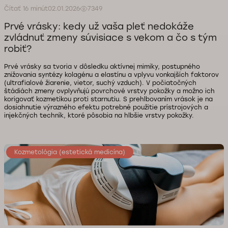
Čítať 16 minút
02.01.2026
7349
Prvé vrásky: kedy už vaša pleť nedokáže
zvládnuť zmeny súvisiace s vekom a čo s tým
robiť?
Prvé vrásky sa tvoria v dôsledku aktívnej mimiky, postupného
znižovania syntézy kolagénu a elastínu a vplyvu vonkajších faktorov
(ultrafialové žiarenie, vietor, suchý vzduch). V počiatočných
štádiách zmeny ovplyvňujú povrchové vrstvy pokožky a možno ich
korigovať kozmetikou proti starnutiu. S prehlbovaním vrások je na
dosiahnutie výrazného efektu potrebné použitie prístrojových a
injekčných techník, ktoré pôsobia na hlbšie vrstvy pokožky.
Kozmetológia (estetická medicína)