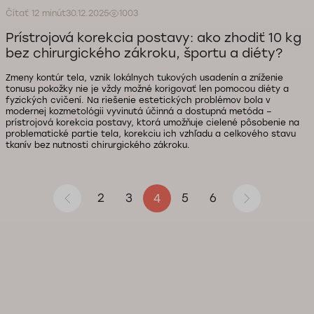
Čítať 12 minút
30.12.2025
1003
Prístrojová korekcia postavy: ako zhodiť 10 kg
bez chirurgického zákroku, športu a diéty?
Zmeny kontúr tela, vznik lokálnych tukových usadenín a zníženie
tonusu pokožky nie je vždy možné korigovať len pomocou diéty a
fyzických cvičení. Na riešenie estetických problémov bola v
modernej kozmetológii vyvinutá účinná a dostupná metóda –
prístrojová korekcia postavy, ktorá umožňuje cielené pôsobenie na
problematické partie tela, korekciu ich vzhľadu a celkového stavu
tkanív bez nutnosti chirurgického zákroku.
2
3
5
6
4