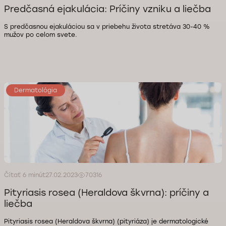
Predčasná ejakulácia: Príčiny vzniku a liečba
S predčasnou ejakuláciou sa v priebehu života stretáva 30-40 %
mužov po celom svete.
Dermatológia
Čítať 6 minút
27.02.2023
70316
Pityriasis rosea (Heraldova škvrna): príčiny a
liečba
Pityriasis rosea (Heraldova škvrna) (pityriáza) je dermatologické