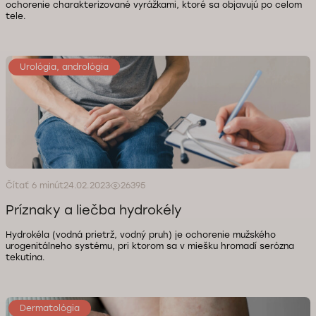
ochorenie charakterizované vyrážkami, ktoré sa objavujú po celom
tele.
Urológia, andrológia
Čítať 6 minút
24.02.2023
26395
Príznaky a liečba hydrokély
Hydrokéla (vodná prietrž, vodný pruh) je ochorenie mužského
urogenitálneho systému, pri ktorom sa v miešku hromadí serózna
tekutina.
Dermatológia