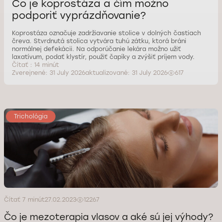
Čo je koprostáza a čím možno
podporiť vyprázdňovanie?
Koprostáza označuje zadržiavanie stolice v dolných častiach
čreva. Stvrdnutá stolica vytvára tuhú zátku, ktorá bráni
normálnej defekácii. Na odporúčanie lekára možno užiť
laxatívum, podať klystír, použiť čapíky a zvýšiť príjem vody.
Čítať : 14 minút
Zverejnené: 31 July 2026
aktualizované: 31 July 2026
617
Trichológia
Čítať 7 minút
27.02.2023
12267
Čo je mezoterapia vlasov a aké sú jej výhody?