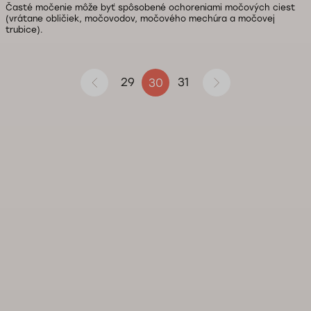
Časté močenie môže byť spôsobené ochoreniami močových ciest
(vrátane obličiek, močovodov, močového mechúra a močovej
trubice).
29
31
30