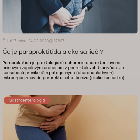
Čítať 7 minút
24.02.2023
27837
Čo je paraproktitída a ako sa lieči?
Paraproktitída je proktologické ochorenie charakterizované
hnisavým zápalovým procesom v perirektálnych tkanivách. Je
spôsobená preniknutím patogénnych (choroboplodných)
mikroorganizmov do pararektálneho tkaniva (okolia konečníka).
Gastroenterológia