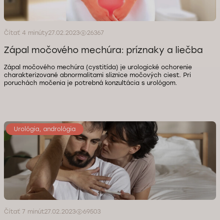
Čítať 4 minúty
27.02.2023
26367
Zápal močového mechúra: príznaky a liečba
Zápal močového mechúra (cystitída) je urologické ochorenie
charakterizované abnormalitami sliznice močových ciest. Pri
poruchách močenia je potrebná konzultácia s urológom.
Urológia, andrológia
Čítať 7 minút
27.02.2023
69503