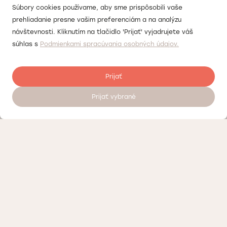
Súbory cookies používame, aby sme prispôsobili vaše
prehliadanie presne vašim preferenciám a na analýzu
návštevnosti. Kliknutím na tlačidlo 'Prijať' vyjadrujete váš
súhlas s
Podmienkami spracúvania osobných údajov.
Prijať
Prijať vybrané
Objednať sa na vyšetrenie 24/7
Kontrola kvality
Práca v Doktorpro
O súkromných medicínskych centrách Doktorpro v Bratislave
Podmienky spracúvania osobných údajov