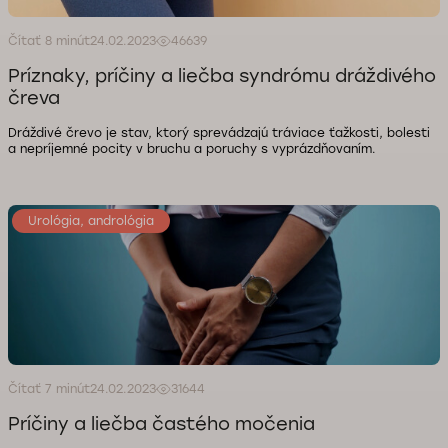
Čítať 8 minút
24.02.2023
46639
Príznaky, príčiny a liečba syndrómu dráždivého
čreva
Dráždivé črevo je stav, ktorý sprevádzajú tráviace ťažkosti, bolesti
a nepríjemné pocity v bruchu a poruchy s vyprázdňovaním.
Urológia, andrológia
Čítať 7 minút
24.02.2023
31644
Príčiny a liečba častého močenia