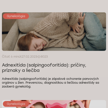
Gynekológia
Čítať 6 minút
27.02.2023
8023
Adnexitída (salpingooforitída): príčiny,
príznaky a liečba
Adnexitída (salpingooforitída) je zápalové ochorenie panvových
orgánov u žien. Prevenciou, diagnostikou a liečbou adnexitídy sa
zaoberá gynekológ.
Gynekológia