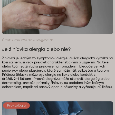
Čítať 7 minút
24.02.2023
29370
Je žihľavka alergia alebo nie?
Žihľavka je jedným zo symptómov alergie, avšak alergická vyrážka na
koži sa nemusí vždy prejaviť charakteristickými pľuzgiermi. Na tele
alebo tvári sa žihľavka prejavuje nahromadením bledočervených
pupienkov alebo pľuzgierov, ktoré sa môžu líšiť veľkosťou a tvarom.
Príčinou žihľavky môže byť alergia na lieky alebo kontakt s
dráždivými látkami. Presnú diagnózu môže stanoviť alergológ alebo
dermatológ, pretože príznaky žihľavky sú podobné iným kožným
ochoreniam, napríklad pásový opar je nákazlivý a vyžaduje inú liečbu.
Proktológia