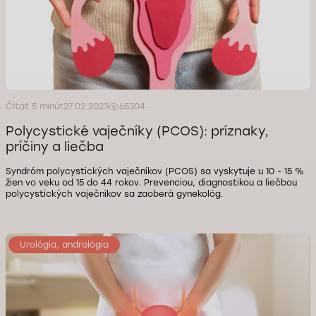
Čítať 5 minút
27.02.2023
65304
Polycystické vaječníky (PCOS): príznaky,
príčiny a liečba
Syndróm polycystických vaječníkov (PCOS) sa vyskytuje u 10 - 15 %
žien vo veku od 15 do 44 rokov. Prevenciou, diagnostikou a liečbou
polycystických vaječníkov sa zaoberá gynekológ.
Urológia, andrológia