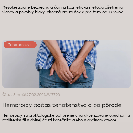
Mezoterapia je bezpečná a účinná kozmetická metóda ošetrenia
vlasov a pokožky hlavy, vhodná pre mužov a pre ženy od 18 rokov.
Tehotenstvo
Čítať 8 minút
27.02.2023
17790
Hemoroidy počas tehotenstva a po pôrode
Hemoroidy sú proktologické ochorenie charakterizované opuchom a
rozšírením žíl v dolnej časti konečníka alebo v análnom otvore.