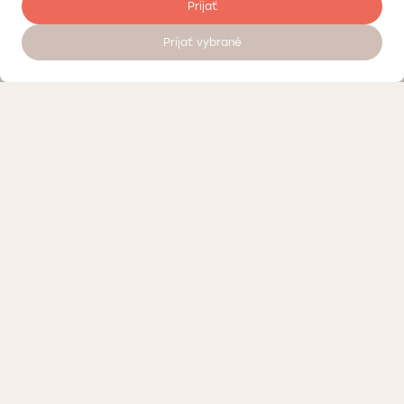
Prijať
Prijať vybrané
Objednať sa na vyšetrenie 24/7
Cenník
Kontrola kvality
Práca v Doktorpro
O súkromných medicínskych centrách Doktorpro v Bratislave
Podmienky spracúvania osobných údajov
Vernostný program – zľavy a bonusy Doktorpro v Bratislave
Kontaktujte nás alebo navštívte naše medicínske centrum
Reklama pre kliniku