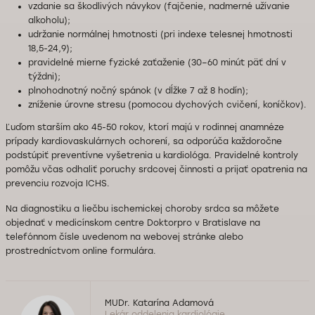
vzdanie sa škodlivých návykov (fajčenie, nadmerné užívanie
alkoholu);
udržanie normálnej hmotnosti (pri indexe telesnej hmotnosti
18,5-24,9);
pravidelné mierne fyzické zaťaženie (30–60 minút päť dní v
týždni);
plnohodnotný nočný spánok (v dĺžke 7 až 8 hodín);
zníženie úrovne stresu (pomocou dychových cvičení, koníčkov).
Ľuďom starším ako 45-50 rokov, ktorí majú v rodinnej anamnéze
prípady kardiovaskulárnych ochorení, sa odporúča každoročne
podstúpiť preventívne vyšetrenia u kardiológa. Pravidelné kontroly
pomôžu včas odhaliť poruchy srdcovej činnosti a prijať opatrenia na
prevenciu rozvoja ICHS.
Na diagnostiku a liečbu ischemickej choroby srdca sa môžete
objednať v medicínskom centre Doktorpro v Bratislave na
telefónnom čísle uvedenom na webovej stránke alebo
prostredníctvom online formulára.
MUDr. Katarína Adamová
Lekár oddelenia kardiológie