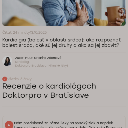
Čítať 24 minúty
13.10.2025
Kardialgia (bolesť v oblasti srdca): ako rozpoznať
bolesť srdca, aké sú jej druhy a ako sa jej zbaviť?
Autor: MUDr. Katarína Adamová
Kardiológ.
Doktorpro Bratislava (Mlynské Nivy)
Všetky články
Recenzie o kardiológoch
Doktorpro v Bratislave
Mám predpísané tri rôzne lieky na vysoký tlak a napriek
tomu mi hodnoty stále skákali hore-dole. Doktorka Peres sa