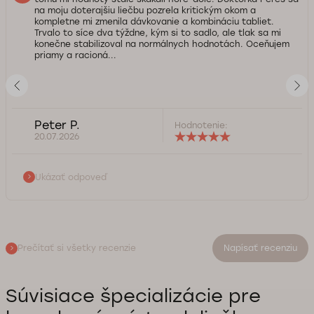
na moju doterajšiu liečbu pozrela kritickým okom a
kompletne mi zmenila dávkovanie a kombináciu tabliet.
Trvalo to síce dva týždne, kým si to sadlo, ale tlak sa mi
konečne stabilizoval na normálnych hodnotách. Oceňujem
priamy a racioná...
Peter P.
Hodnotenie:
20.07.2026
Ukázať odpoveď
Prečítať si všetky recenzie
Napísať recenziu
Súvisiace špecializácie pre