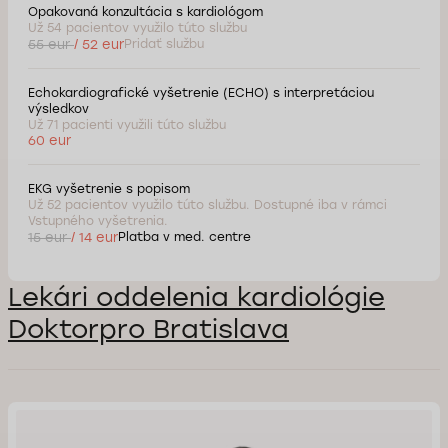
Opakovaná konzultácia s kardiológom
Už 54 pacientov využilo túto službu
55 eur
/ 52 eur
Pridať službu
Echokardiografické vyšetrenie (ECHO) s interpretáciou
výsledkov
Už 71 pacienti využili túto službu
60 eur
EKG vyšetrenie s popisom
Už 52 pacientov využilo túto službu. Dostupné iba v rámci
Vstupného vyšetrenia.
15 eur
/ 14 eur
Platba v med. centre
Lekári oddelenia kardiológie
Doktorpro Bratislava