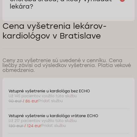
lekára?
Cena vyšetrenia lekárov-
kardiológov v Bratislave
Ceny za vyšetrenie sú uvedené v cenníku. Cena
liečby závisí od výsledkov vyšetrenia. Platia vekové
obmedzenia.
Vstupné vyšetrenie u kardiológa bez ECHO
Už 145 pacientov využilo túto službu
90 eur
/ 86 eur
Pridať službu
Vstupné vyšetrenie u kardiológa vrátane ECHO
Už 217 pacientov využilo túto službu
130 eur
/ 124 eur
Pridať službu