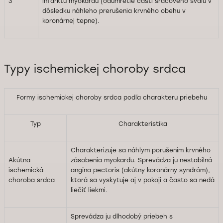
3
infarktu myokardu (odumretie časti srdcového svalu v
dôsledku náhleho prerušenia krvného obehu v
koronárnej tepne).
Typy ischemickej choroby srdca
Formy ischemickej choroby srdca podľa charakteru priebehu
Typ
Charakteristika
Charakterizuje sa náhlym porušením krvného
Akútna
zásobenia myokardu. Sprevádza ju nestabilná
ischemická
angína pectoris (akútny koronárny syndróm),
choroba srdca
ktorá sa vyskytuje aj v pokoji a často sa nedá
liečiť liekmi.
Sprevádza ju dlhodobý priebeh s