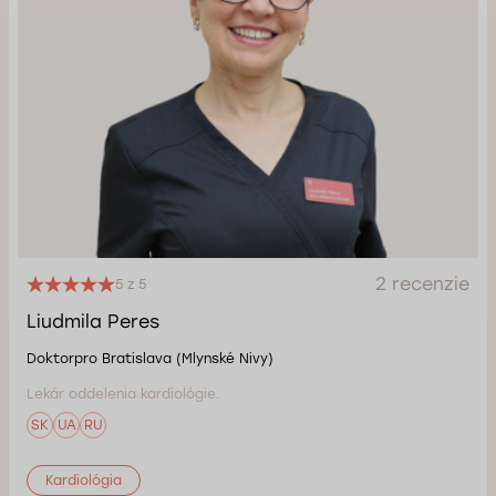
2 recenzie
5 z 5
Liudmila Peres
Doktorpro Bratislava (Mlynské Nivy)
Lekár oddelenia kardiológie.
SK
UA
RU
Kardiológia