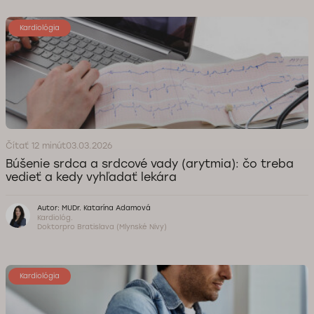
Kardiológia
Čítať 12 minút
03.03.2026
Búšenie srdca a srdcové vady (arytmia): čo treba
vedieť a kedy vyhľadať lekára
Autor: MUDr. Katarína Adamová
Kardiológ.
Doktorpro Bratislava (Mlynské Nivy)
Kardiológia