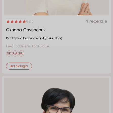
4 recenzie
5 z 5
Oksana Onyshchuk
Doktorpro Bratislava (Mlynské Nivy)
Lekár oddelenia kardiológie.
SK
UA
RU
Kardiológia