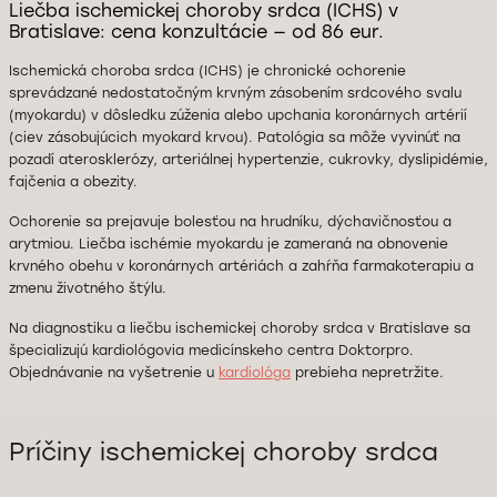
Liečba ischemickej choroby srdca (ICHS) v
Bratislave: cena konzultácie — od 86 eur.
Ischemická choroba srdca (ICHS) je chronické ochorenie
sprevádzané nedostatočným krvným zásobením srdcového svalu
(myokardu) v dôsledku zúženia alebo upchania koronárnych artérií
(ciev zásobujúcich myokard krvou). Patológia sa môže vyvinúť na
pozadí aterosklerózy, arteriálnej hypertenzie, cukrovky, dyslipidémie,
fajčenia a obezity.
Ochorenie sa prejavuje bolesťou na hrudníku, dýchavičnosťou a
arytmiou. Liečba ischémie myokardu je zameraná na obnovenie
krvného obehu v koronárnych artériách a zahŕňa farmakoterapiu a
zmenu životného štýlu.
Na diagnostiku a liečbu ischemickej choroby srdca v Bratislave sa
špecializujú kardiológovia medicínskeho centra Doktorpro.
Objednávanie na vyšetrenie u
kardiológa
prebieha nepretržite.
Príčiny ischemickej choroby srdca