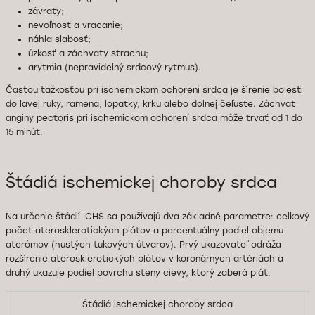
závraty;
nevoľnosť a vracanie;
náhla slabosť;
úzkosť a záchvaty strachu;
arytmia (nepravidelný srdcový rytmus).
Častou ťažkosťou pri ischemickom ochorení srdca je šírenie bolesti
do ľavej ruky, ramena, lopatky, krku alebo dolnej čeľuste. Záchvat
anginy pectoris pri ischemickom ochorení srdca môže trvať od 1 do
15 minút.
Štádiá ischemickej choroby srdca
Na určenie štádií ICHS sa používajú dva základné parametre: celkový
počet aterosklerotických plátov a percentuálny podiel objemu
aterómov (hustých tukových útvarov). Prvý ukazovateľ odráža
rozšírenie aterosklerotických plátov v koronárnych artériách a
druhý ukazuje podiel povrchu steny cievy, ktorý zaberá plát.
Štádiá ischemickej choroby srdca