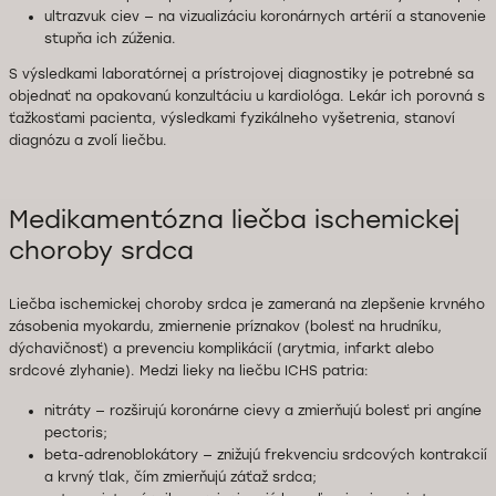
ultrazvuk ciev — na vizualizáciu koronárnych artérií a stanovenie
stupňa ich zúženia.
S výsledkami laboratórnej a prístrojovej diagnostiky je potrebné sa
objednať na opakovanú konzultáciu u kardiológa. Lekár ich porovná s
ťažkosťami pacienta, výsledkami fyzikálneho vyšetrenia, stanoví
diagnózu a zvolí liečbu.
Medikamentózna liečba ischemickej
choroby srdca
Liečba ischemickej choroby srdca je zameraná na zlepšenie krvného
zásobenia myokardu, zmiernenie príznakov (bolesť na hrudníku,
dýchavičnosť) a prevenciu komplikácií (arytmia, infarkt alebo
srdcové zlyhanie). Medzi lieky na liečbu ICHS patria:
nitráty — rozširujú koronárne cievy a zmierňujú bolesť pri angíne
pectoris;
beta-adrenoblokátory — znižujú frekvenciu srdcových kontrakcií
a krvný tlak, čím zmierňujú záťaž srdca;