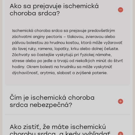
Ako sa prejavuje ischemická
choroba srdca?
Ischemická choroba srdca sa prejavuje predovšetkým
záchvatmi anginy pectoris — tlakovou, zvieravou alebo
pálivou bolesťou za hrudnou kosťou, ktorá môže vyžarovať
do ľavej ruky, ramena, lopatky, krku alebo dolnej čeľuste.
Záchvaty sa častejšie vyskytujú pri fyzickej námahe,
strese alebo po jedle a trvajú od niekoľkých minút do štvrť
hodiny. Okrem bolesti na hrudníku sa môže vyskytnúť
dýchavičnosť, arytmia, slabosť a zvýšené potenie.
Čím je ischemická choroba
srdca nebezpečná?
Ako zistiť, že máte ischemickú
chorobu srdca, a kedy vyhľadať