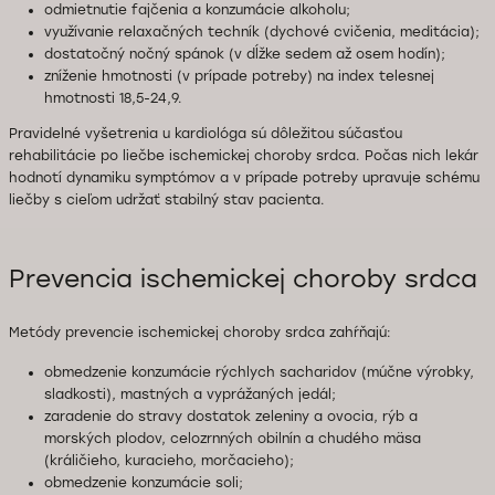
odmietnutie fajčenia a konzumácie alkoholu;
využívanie relaxačných techník (dychové cvičenia, meditácia);
dostatočný nočný spánok (v dĺžke sedem až osem hodín);
zníženie hmotnosti (v prípade potreby) na index telesnej
hmotnosti 18,5-24,9.
Pravidelné vyšetrenia u kardiológa sú dôležitou súčasťou
rehabilitácie po liečbe ischemickej choroby srdca. Počas nich lekár
hodnotí dynamiku symptómov a v prípade potreby upravuje schému
liečby s cieľom udržať stabilný stav pacienta.
Prevencia ischemickej choroby srdca
Metódy prevencie ischemickej choroby srdca zahŕňajú:
obmedzenie konzumácie rýchlych sacharidov (múčne výrobky,
sladkosti), mastných a vyprážaných jedál;
zaradenie do stravy dostatok zeleniny a ovocia, rýb a
morských plodov, celozrnných obilnín a chudého mäsa
(králičieho, kuracieho, morčacieho);
obmedzenie konzumácie soli;