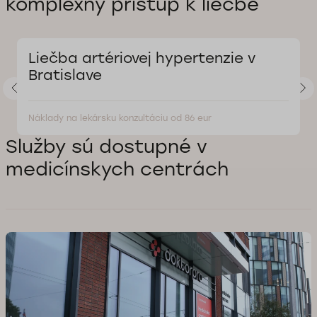
komplexný prístup k liečbe
Liečba artériovej hypertenzie v
Bratislave
Náklady na lekársku konzultáciu od 86 eur
Služby sú dostupné v
medicínskych centrách