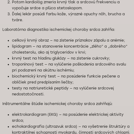
Potom kardiológ zmeria krvný tlak a srdcovú frekvenciu a
vypočuje srdce a pľúca stetoskopom.
Ďalej lekár posúdi farbu kože, výrazné opuchy nôh, brucha a
tváre.
Laboratórna diagnostika ischemickej choroby srdca zahŕňa:
celkový krvný obraz — na zistenie príznakov zápalu a anémie;
lipidogram — na stanovenie koncentrácie „zlého“ a „dobrého“
cholesterolu, ako aj triglyceridov v krvi;
krvný test na hladinu glukózy — na zistenie cukrovky;
troponínový test — na vylúčenie poškodenia srdcového svalu
pri podozrení na akútnu ischémiu;
biochemický krvný test — na posúdenie funkcie pečene a
obličiek pred predpísaním liečby;
testy na natriuretické peptidy — na vylúčenie srdcovej
nedostatočnosti.
Inštrumentálne štúdie ischemickej choroby srdca zahŕňajú:
elektrokardiogram (EKG) — na posúdenie elektrickej aktivity
srdca;
echokardiografia (ultrazvuk srdca) — na vyšetrenie štruktúry a
kontraktilnej schopnosti myokardu, činnosti srdcových chlopní;