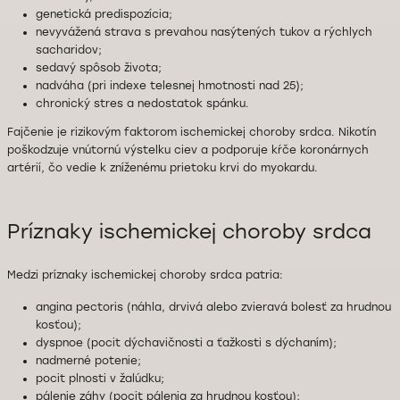
genetická predispozícia;
nevyvážená strava s prevahou nasýtených tukov a rýchlych
sacharidov;
sedavý spôsob života;
nadváha (pri indexe telesnej hmotnosti nad 25);
chronický stres a nedostatok spánku.
Fajčenie je rizikovým faktorom ischemickej choroby srdca. Nikotín
poškodzuje vnútornú výstelku ciev a podporuje kŕče koronárnych
artérií, čo vedie k zníženému prietoku krvi do myokardu.
Príznaky ischemickej choroby srdca
Medzi príznaky ischemickej choroby srdca patria:
angina pectoris (náhla, drvivá alebo zvieravá bolesť za hrudnou
kosťou);
dyspnoe (pocit dýchavičnosti a ťažkosti s dýchaním);
nadmerné potenie;
pocit plnosti v žalúdku;
pálenie záhy (pocit pálenia za hrudnou kosťou);