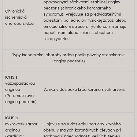
opakovanými záchvatmi stabilnej angíny
pectoris (chronického koronárneho
Chronická
syndrómu). Prejavuje sa predvídateľnými
ischemická
bolesťami po jedle, pri fyzickej záťaži alebo
choroba srdca
emocionálnom strese a rýchlo sa zmierňuje
odpočinkom alebo liekmi s obsahom
nitroglycerínu.
Typy ischemickej choroby srdca podľa povahy stenokardie
(angíny pectoris)
ICHS s
vazospastickou
anginou
Vzniká v dôsledku kŕča koronárnych artérií.
(Prinzmetalova
angina pectoris)
ICHS s
mikrovaskulárnou
Objavuje sa v dôsledku poruchy krvného
anginou
obehu v malých koronárnych cievach pri
(kardiálny
zachovaní priechodnosti veľkých tepien.