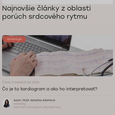
Najnovšie články z oblasti
porúch srdcového rytmu
Kardiológia
Čítať 11 minút
21.04.2026
Čo je to kardiogram a ako ho interpretovať?
Autor: MUDr. Katarína Adamová
Kardiológ.
Doktorpro Bratislava (Mlynské Nivy)