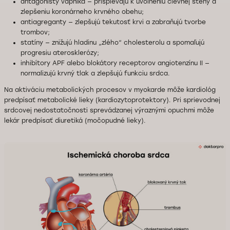
antagonisty vápnika — prispievajú k uvoľneniu cievnej steny a
zlepšeniu koronárneho krvného obehu;
antiagreganty — zlepšujú tekutosť krvi a zabraňujú tvorbe
trombov;
statíny — znižujú hladinu „zlého“ cholesterolu a spomaľujú
progresiu aterosklerózy;
inhibítory APF alebo blokátory receptorov angiotenzínu II —
normalizujú krvný tlak a zlepšujú funkciu srdca.
Na aktiváciu metabolických procesov v myokarde môže kardiológ
predpísať metabolické lieky (kardiozytoprotektory). Pri sprievodnej
srdcovej nedostatočnosti sprevádzanej výraznými opuchmi môže
lekár predpísať diuretiká (močopudné lieky).