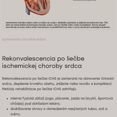
Ischemická choroba srdca
Rekonvalescencia po liečbe
ischemickej choroby srdca
Rekonvalescencia po liečbe ICHS je zameraná na obnovenie činnosti
srdca, zlepšenie krvného obehu, zníženie rizika recidív a komplikácií.
Metódy rehabilitácie po liečbe ICHS zahŕňajú:
mierna fyzická záťaž (joga, plávanie, jazda na bicykli, športová
chôdza) pod dohľadom lekára;
dodržiavanie stravy s obmedzením nasýtených tukov, soli a
cukru;