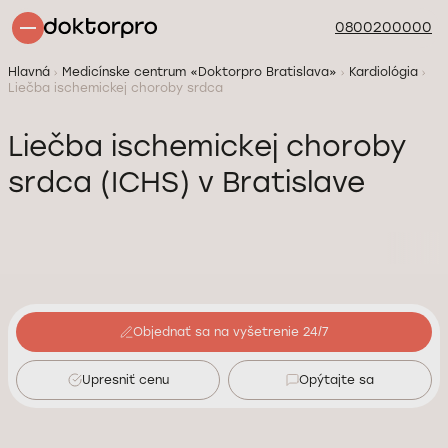
0800200000
Hlavná
Medicínske centrum «Doktorpro Bratislava»
Kardiológia
Liečba ischemickej choroby srdca
Liečba ischemickej choroby
srdca (ICHS) v Bratislave
Objednať sa na vyšetrenie 24/7
Upresniť cenu
Opýtajte sa