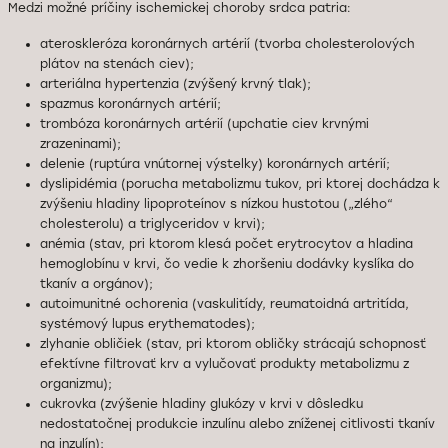
Medzi možné príčiny ischemickej choroby srdca patria:
ateroskleróza koronárnych artérií (tvorba cholesterolových
plátov na stenách ciev);
arteriálna hypertenzia (zvýšený krvný tlak);
spazmus koronárnych artérií;
trombóza koronárnych artérií (upchatie ciev krvnými
zrazeninami);
delenie (ruptúra vnútornej výstelky) koronárnych artérií;
dyslipidémia (porucha metabolizmu tukov, pri ktorej dochádza k
zvýšeniu hladiny lipoproteínov s nízkou hustotou („zlého“
cholesterolu) a triglyceridov v krvi);
anémia (stav, pri ktorom klesá počet erytrocytov a hladina
hemoglobínu v krvi, čo vedie k zhoršeniu dodávky kyslíka do
tkanív a orgánov);
autoimunitné ochorenia (vaskulitídy, reumatoidná artritída,
systémový lupus erythematodes);
zlyhanie obličiek (stav, pri ktorom obličky strácajú schopnosť
efektívne filtrovať krv a vylučovať produkty metabolizmu z
organizmu);
cukrovka (zvýšenie hladiny glukózy v krvi v dôsledku
nedostatočnej produkcie inzulínu alebo zníženej citlivosti tkanív
na inzulín);