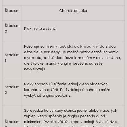
Štádium
Charakteristika
Štádium
Plak nie je zistený.
0
Pozoruje sa mierny rast plakov. Prívod krvi do srdca
ešte nie je narušený. Je možná bezbolestná ischémia
Štádium
myokardu, keď už dochádza k zmenám v cievnej stene,
1
ale typické príznaky angíny pectoris sa ešte
nevyskytujú.
Plaky spôsobujú zúženie jednej alebo viacerých
Štádium
koronárnych artérií. Pri fyzickej námahe sa môže
2
vyskytnúť angína pectoris.
Sprevádza ho výrazný stenóz jednej alebo viacerých
tepien, ktorý spôsobuje angínu pectoris aj pri
Štádium
minimálnej fyzickej záťaži alebo v pokoji. Vysoké riziko