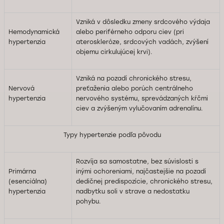
Vzniká v dôsledku zmeny srdcového výdaja
Hemodynamická
alebo periférneho odporu ciev (pri
hypertenzia
ateroskleróze, srdcových vadách, zvýšení
objemu cirkulujúcej krvi).
Vzniká na pozadí chronického stresu,
Nervová
preťaženia alebo porúch centrálneho
hypertenzia
nervového systému, sprevádzaných kŕčmi
ciev a zvýšeným vylučovaním adrenalínu.
Typy hypertenzie podľa pôvodu
Rozvíja sa samostatne, bez súvislosti s
Primárna
inými ochoreniami, najčastejšie na pozadí
(esenciálna)
dedičnej predispozície, chronického stresu,
hypertenzia
nadbytku soli v strave a nedostatku
pohybu.