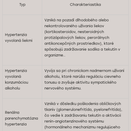
Typ
Charakteriastika
Vzniká na pozadí dlhodobého alebo
nekontrolovaného užívania liekov
(kortikosteroidov, nesteroidných
Hypertenzia
protizápalových liekov, perorálnych
vyvolaná liekmi
antikoncepčných prostriedkov), ktoré
spôsobujú zadržiavanie sodíka a tekutín v
organizme..
Hypertenzia
Vyvíja sa pri chronickom nadmernom užívaní
vyvolaná
alkoholu, ktoré narúša reguláciu cievneho
konzumáciou
tonusu a zvyšuje aktivitu sympatického
alkoholu
nervového systému.
Vzniká v dôsledku poškodenia obličkových
tkanív (glomerulonefritída, pyelonefritída),
Renálna
čo vedie k zadržiavaniu tekutín a aktivácii
parenchymatózna
renín-angiotenzínového systému
hypertenzia
(hormonálneho mechanizmu regulujúceho