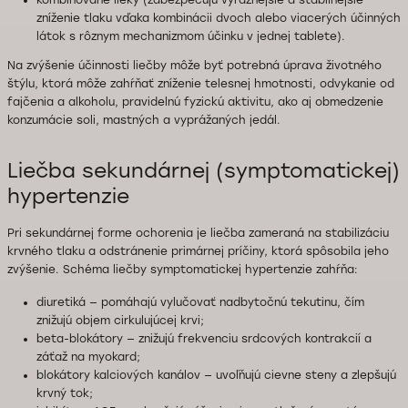
kombinované lieky (zabezpečujú výraznejšie a stabilnejšie
zníženie tlaku vďaka kombinácii dvoch alebo viacerých účinných
látok s rôznym mechanizmom účinku v jednej tablete).
Na zvýšenie účinnosti liečby môže byť potrebná úprava životného
štýlu, ktorá môže zahŕňať zníženie telesnej hmotnosti, odvykanie od
fajčenia a alkoholu, pravidelnú fyzickú aktivitu, ako aj obmedzenie
konzumácie soli, mastných a vyprážaných jedál.
Liečba sekundárnej (symptomatickej)
hypertenzie
Pri sekundárnej forme ochorenia je liečba zameraná na stabilizáciu
krvného tlaku a odstránenie primárnej príčiny, ktorá spôsobila jeho
zvýšenie. Schéma liečby symptomatickej hypertenzie zahŕňa:
diuretiká — pomáhajú vylučovať nadbytočnú tekutinu, čím
znižujú objem cirkulujúcej krvi;
beta-blokátory — znižujú frekvenciu srdcových kontrakcií a
záťaž na myokard;
blokátory kalciových kanálov — uvoľňujú cievne steny a zlepšujú
krvný tok;