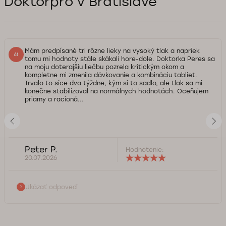
Doktorpro v Bratislave
Mám predpísané tri rôzne lieky na vysoký tlak a napriek
tomu mi hodnoty stále skákali hore-dole. Doktorka Peres sa
na moju doterajšiu liečbu pozrela kritickým okom a
kompletne mi zmenila dávkovanie a kombináciu tabliet.
Trvalo to síce dva týždne, kým si to sadlo, ale tlak sa mi
konečne stabilizoval na normálnych hodnotách. Oceňujem
priamy a racioná...
Peter P.
Hodnotenie:
20.07.2026
Ukázať odpoveď