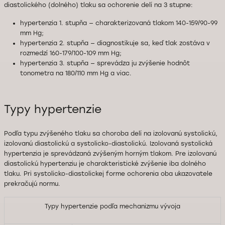
diastolického (dolného) tlaku sa ochorenie delí na 3 stupne:
hypertenzia 1. stupňa — charakterizovaná tlakom 140-159/90-99
mm Hg;
hypertenzia 2. stupňa — diagnostikuje sa, keď tlak zostáva v
rozmedzí 160-179/100-109 mm Hg;
hypertenzia 3. stupňa — sprevádza ju zvýšenie hodnôt
tonometra na 180/110 mm Hg a viac.
Typy hypertenzie
Podľa typu zvýšeného tlaku sa choroba delí na izolovanú systolickú,
izolovanú diastolickú a systolicko-diastolickú. Izolovaná systolická
hypertenzia je sprevádzaná zvýšeným horným tlakom. Pre izolovanú
diastolickú hypertenziu je charakteristické zvýšenie iba dolného
tlaku. Pri systolicko-diastolickej forme ochorenia oba ukazovatele
prekračujú normu.
Typy hypertenzie podľa mechanizmu vývoja