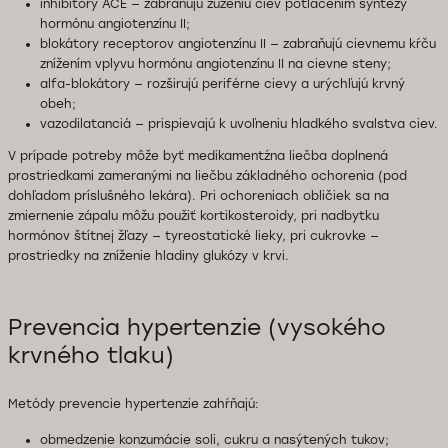
inhibítory ACE — zabraňujú zúženiu ciev potlačením syntézy
hormónu angiotenzínu II;
blokátory receptorov angiotenzínu II — zabraňujú cievnemu kŕču
znížením vplyvu hormónu angiotenzínu II na cievne steny;
alfa-blokátory — rozširujú periférne cievy a urýchľujú krvný
obeh;
vazodilatanciá — prispievajú k uvoľneniu hladkého svalstva ciev.
V prípade potreby môže byť medikamentźna liečba doplnená
prostriedkami zameranými na liečbu základného ochorenia (pod
dohľadom príslušného lekára). Pri ochoreniach obličiek sa na
zmiernenie zápalu môžu použiť kortikosteroidy, pri nadbytku
hormónov štítnej žľazy — tyreostatické lieky, pri cukrovke —
prostriedky na zníženie hladiny glukózy v krvi.
Prevencia hypertenzie (vysokého
krvného tlaku)
Metódy prevencie hypertenzie zahŕňajú:
obmedzenie konzumácie soli, cukru a nasýtených tukov;