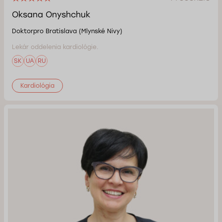
Oksana Onyshchuk
Doktorpro Bratislava (Mlynské Nivy)
Lekár oddelenia kardiológie.
SK
UA
RU
Kardiológia