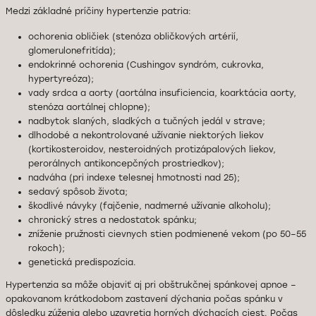
Medzi základné príčiny hypertenzie patria:
ochorenia obličiek (stenóza obličkových artérií,
glomerulonefritída);
endokrinné ochorenia (Cushingov syndróm, cukrovka,
hypertyreóza);
vady srdca a aorty (aortálna insuficiencia, koarktácia aorty,
stenóza aortálnej chlopne);
nadbytok slaných, sladkých a tučných jedál v strave;
dlhodobé a nekontrolované užívanie niektorých liekov
(kortikosteroidov, nesteroidných protizápalových liekov,
perorálnych antikoncepčných prostriedkov);
nadváha (pri indexe telesnej hmotnosti nad 25);
sedavý spôsob života;
škodlivé návyky (fajčenie, nadmerné užívanie alkoholu);
chronický stres a nedostatok spánku;
zníženie pružnosti cievnych stien podmienené vekom (po 50–55
rokoch);
genetická predispozícia.
Hypertenzia sa môže objaviť aj pri obštrukčnej spánkovej apnoe –
opakovanom krátkodobom zastavení dýchania počas spánku v
dôsledku zúženia alebo uzavretia horných dýchacích ciest. Počas