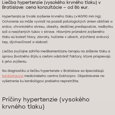
Liečba hypertenzie (vysokého krvného tlaku) v
Bratislave: cena konzultácie — od 86 eur.
Hypertenzia je trvalé zvýšenie krvného tlaku (≥140/90 mm Hg).
Ochorenie sa môže vyvinúť na pozadí patologických zmien obličiek a
srdca, chronického stresu, obezity, dedičnej predispozície, nadbytku
soli a nasýtených tukov v strave. Hlavnými príznakmi zvýšeného
tlaku sú bolesť hlavy, závraty, hučanie v ušiach, zrýchlený srdcový
tep, dýchavičnosť a slabosť.
Liečba zvyčajne zahŕňa medikamentóznu terapiu na zníženie tlaku a
úpravu životného štýlu s cieľom odstrániť faktory, ktoré prispievajú
k jeho zvýšeniu.
Na diagnostiku a liečbu hypertenzie v Bratislave sa špecializujú
kardiológovia
medicínskeho centra Doktorpro. Objednávanie na
vyšetrenie ku kardiológovi prebieha nepretržite.
Príčiny hypertenzie (vysokého
krvného tlaku)