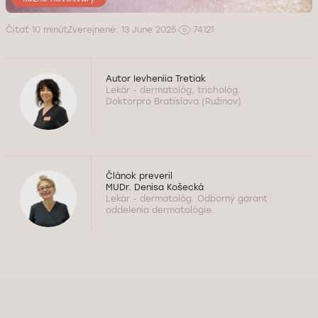
Čítať 10 minút
Zverejnené: 13 June 2025
74121
Autor
Ievheniia Tretiak
Lekár - dermatológ, trichológ.
Doktorpro Bratislava (Ružinov)
Článok preveril
MUDr. Denisa Košecká
Lekár - dermatológ. Odborný garant
oddelenia dermatológie.