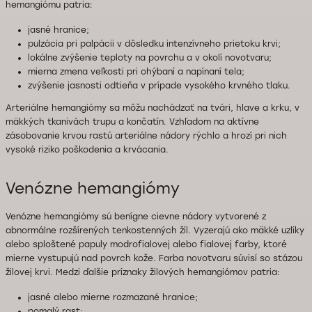
hemangiómu patria:
jasné hranice;
pulzácia pri palpácii v dôsledku intenzívneho prietoku krvi;
lokálne zvýšenie teploty na povrchu a v okolí novotvaru;
mierna zmena veľkosti pri ohýbaní a napínaní tela;
zvýšenie jasnosti odtieňa v prípade vysokého krvného tlaku.
Arteriálne hemangiómy sa môžu nachádzať na tvári, hlave a krku, v
mäkkých tkanivách trupu a končatín. Vzhľadom na aktívne
zásobovanie krvou rastú arteriálne nádory rýchlo a hrozí pri nich
vysoké riziko poškodenia a krvácania.
Venózne hemangiómy
Venózne hemangiómy sú benígne cievne nádory vytvorené z
abnormálne rozšírených tenkostenných žíl. Vyzerajú ako mäkké uzlíky
alebo sploštené papuly modrofialovej alebo fialovej farby, ktoré
mierne vystupujú nad povrch kože. Farba novotvaru súvisí so stázou
žilovej krvi. Medzi ďalšie príznaky žilových hemangiómov patria:
jasné alebo mierne rozmazané hranice;
pomalý rast;