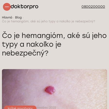
0800200000
Hlavná
Blog
Čo je hemangióm, aké sú jeho typy a nakoľko je nebezpečný?
Čo je hemangióm, aké sú jeho
typy a nakoľko je
nebezpečný?
aktualizované: 19 November 2025
kožné novotvary