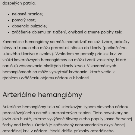
dospelých patria:
nejasné hranice;
pomalý rast;
absencia pulzácie;
zväčšenie objemu pri tlačení, ohýbaní a zmene polohy tela.
Kavernózne hemangiómy sa môžu nachádzať na koži tváre, pokožky
hlavy a trupu alebo môžu prerastať hlboko do tkanív (podkožného
tukového tkaniva a svalov). Vzhľadom na pomalý prietok krvi vo
vnútri kavernóznych hemangiómov sa môžu tvoriť zrazeniny, ktoré
narušujú zásobovanie okolitých tkanív krvou. V kavernóznych
hemangiómoch sa môže vyskytnúť krvácanie, ktoré vedie k
rýchlemu zväčšeniu objemu nádoru a k bolesti.
Arteriálne hemangiómy
Arteriálne hemangiómy tela sú zriedkavým typom cievneho nádoru
pozostávajúceho najmä z prerastených tepien. Tieto novotvary sa
javia ako husté, mierne vyvýšené škvrny alebo papuly jasne červenej
farby nad kožou. Odtieň je spôsobený nahromadením okysličenej
arteriálnej krvi v nádore. Medzi ďalšie príznaky arteriálneho