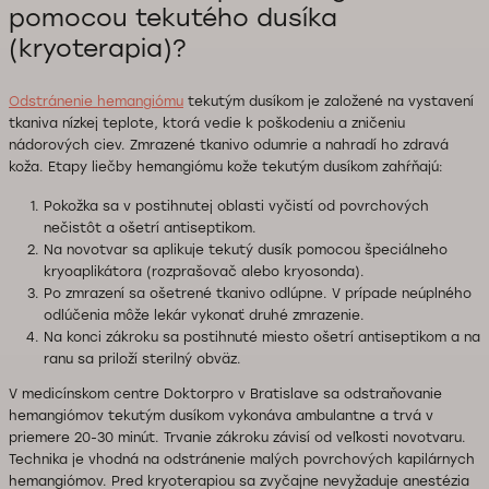
pomocou tekutého dusíka
(kryoterapia)?
Odstránenie hemangiómu
tekutým dusíkom je založené na vystavení
tkaniva nízkej teplote, ktorá vedie k poškodeniu a zničeniu
nádorových ciev. Zmrazené tkanivo odumrie a nahradí ho zdravá
koža. Etapy liečby hemangiómu kože tekutým dusíkom zahŕňajú:
Pokožka sa v postihnutej oblasti vyčistí od povrchových
nečistôt a ošetrí antiseptikom.
Na novotvar sa aplikuje tekutý dusík pomocou špeciálneho
kryoaplikátora (rozprašovač alebo kryosonda).
Po zmrazení sa ošetrené tkanivo odlúpne. V prípade neúplného
odlúčenia môže lekár vykonať druhé zmrazenie.
Na konci zákroku sa postihnuté miesto ošetrí antiseptikom a na
ranu sa priloží sterilný obväz.
V medicínskom centre Doktorpro v Bratislave sa odstraňovanie
hemangiómov tekutým dusíkom vykonáva ambulantne a trvá v
priemere 20-30 minút. Trvanie zákroku závisí od veľkosti novotvaru.
Technika je vhodná na odstránenie malých povrchových kapilárnych
hemangiómov. Pred kryoterapiou sa zvyčajne nevyžaduje anestézia