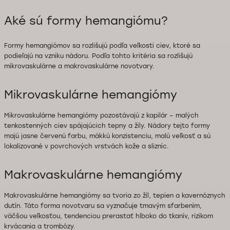
Aké sú formy hemangiómu?
Formy hemangiómov sa rozlišujú podľa veľkosti ciev, ktoré sa
podieľajú na vzniku nádoru. Podľa tohto kritéria sa rozlišujú
mikrovaskulárne a makrovaskulárne novotvary.
Mikrovaskulárne hemangiómy
Mikrovaskulárne hemangiómy pozostávajú z kapilár – malých
tenkostenných ciev spájajúcich tepny a žily. Nádory tejto formy
majú jasne červenú farbu, mäkkú konzistenciu, malú veľkosť a sú
lokalizované v povrchových vrstvách kože a slizníc.
Makrovaskulárne hemangiómy
Makrovaskulárne hemangiómy sa tvoria zo žíl, tepien a kavernóznych
dutín. Táto forma novotvaru sa vyznačuje tmavým sfarbením,
väčšou veľkosťou, tendenciou prerastať hlboko do tkanív, rizikom
krvácania a trombózy.