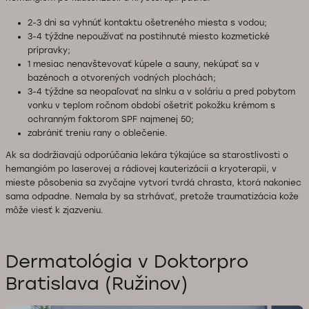
2-3 dni sa vyhnúť kontaktu ošetreného miesta s vodou;
3-4 týždne nepoužívať na postihnuté miesto kozmetické
prípravky;
1 mesiac nenavštevovať kúpele a sauny, nekúpať sa v
bazénoch a otvorených vodných plochách;
3-4 týždne sa neopaľovať na slnku a v soláriu a pred pobytom
vonku v teplom ročnom období ošetriť pokožku krémom s
ochranným faktorom SPF najmenej 50;
zabrániť treniu rany o oblečenie.
Ak sa dodržiavajú odporúčania lekára týkajúce sa starostlivosti o
hemangióm po laserovej a rádiovej kauterizácii a kryoterapii, v
mieste pôsobenia sa zvyčajne vytvorí tvrdá chrasta, ktorá nakoniec
sama odpadne. Nemala by sa strhávať, pretože traumatizácia kože
môže viesť k zjazveniu.
Dermatológia v Doktorpro
Bratislava (Ružinov)