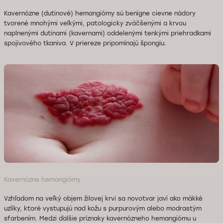
Kavernózne (dutinové) hemangiómy sú benígne cievne nádory
tvorené mnohými veľkými, patologicky zväčšenými a krvou
naplnenými dutinami (kavernami) oddelenými tenkými priehradkami
spojivového tkaniva. V priereze pripomínajú špongiu.
Kavernózne hemangiómy
Vzhľadom na veľký objem žilovej krvi sa novotvar javí ako mäkké
uzlíky, ktoré vystupujú nad kožu s purpurovým alebo modrastým
sfarbením. Medzi ďalšie príznaky kavernózneho hemangiómu u