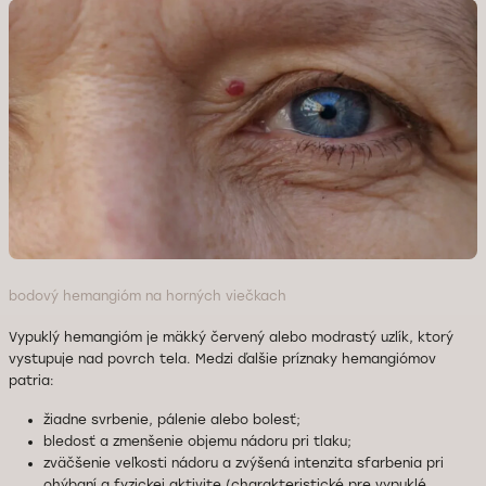
bodový hemangióm na horných viečkach
Vypuklý hemangióm je mäkký červený alebo modrastý uzlík, ktorý
vystupuje nad povrch tela. Medzi ďalšie príznaky hemangiómov
patria:
žiadne svrbenie, pálenie alebo bolesť;
bledosť a zmenšenie objemu nádoru pri tlaku;
zväčšenie veľkosti nádoru a zvýšená intenzita sfarbenia pri
ohýbaní a fyzickej aktivite (charakteristické pre vypuklé