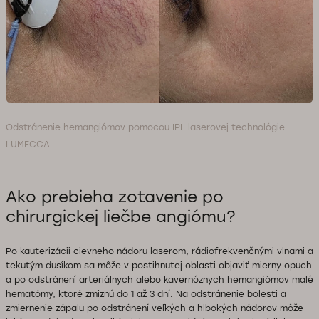
Odstránenie hemangiómov pomocou IPL laserovej technológie
LUMECCA
Ako prebieha zotavenie po
chirurgickej liečbe angiómu?
Po kauterizácii cievneho nádoru laserom, rádiofrekvenčnými vlnami a
tekutým dusíkom sa môže v postihnutej oblasti objaviť mierny opuch
a po odstránení arteriálnych alebo kavernóznych hemangiómov malé
hematómy, ktoré zmiznú do 1 až 3 dní. Na odstránenie bolesti a
zmiernenie zápalu po odstránení veľkých a hlbokých nádorov môže