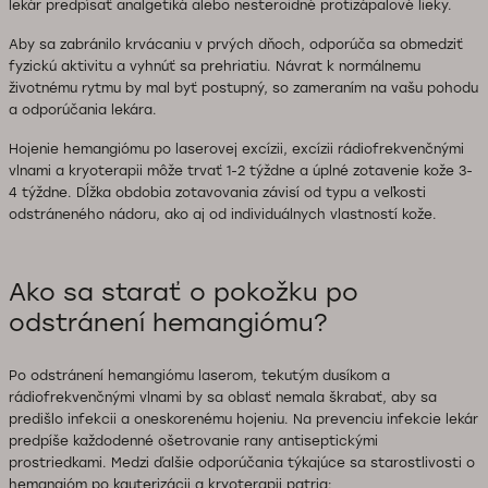
lekár predpísať analgetiká alebo nesteroidné protizápalové lieky.
Aby sa zabránilo krvácaniu v prvých dňoch, odporúča sa obmedziť
fyzickú aktivitu a vyhnúť sa prehriatiu. Návrat k normálnemu
životnému rytmu by mal byť postupný, so zameraním na vašu pohodu
a odporúčania lekára.
Hojenie hemangiómu po laserovej excízii, excízii rádiofrekvenčnými
vlnami a kryoterapii môže trvať 1-2 týždne a úplné zotavenie kože 3-
4 týždne. Dĺžka obdobia zotavovania závisí od typu a veľkosti
odstráneného nádoru, ako aj od individuálnych vlastností kože.
Ako sa starať o pokožku po
odstránení hemangiómu?
Po odstránení hemangiómu laserom, tekutým dusíkom a
rádiofrekvenčnými vlnami by sa oblasť nemala škrabať, aby sa
predišlo infekcii a oneskorenému hojeniu. Na prevenciu infekcie lekár
predpíše každodenné ošetrovanie rany antiseptickými
prostriedkami. Medzi ďalšie odporúčania týkajúce sa starostlivosti o
hemangióm po kauterizácii a kryoterapii patria: