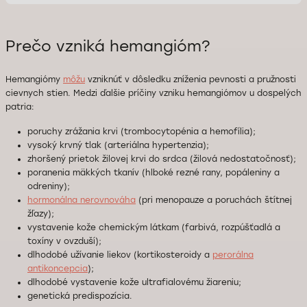
Prečo vzniká hemangióm?
Hemangiómy
môžu
vzniknúť v dôsledku zníženia pevnosti a pružnosti
cievnych stien. Medzi ďalšie príčiny vzniku hemangiómov u dospelých
patria:
poruchy zrážania krvi (trombocytopénia a hemofília);
vysoký krvný tlak (arteriálna hypertenzia);
zhoršený prietok žilovej krvi do srdca (žilová nedostatočnosť);
poranenia mäkkých tkanív (hlboké rezné rany, popáleniny a
odreniny);
hormonálna nerovnováha
(pri menopauze a poruchách štítnej
žľazy);
vystavenie kože chemickým látkam (farbivá, rozpúšťadlá a
toxíny v ovzduší);
dlhodobé užívanie liekov (kortikosteroidy a
perorálna
antikoncepcia
);
dlhodobé vystavenie kože ultrafialovému žiareniu;
genetická predispozícia.