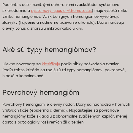
Pacienti s autoimunitnými ochoreniami (vaskulitída, systémová
sklerodermia a
systémový lupus erythematosus
) majú vysoké riziko
vzniku hemangiómov. Vznik benígnych hemangiómov vyvolávajú
zlozvyky (fajčenie a nadmerné požívanie alkoholu), ktoré narúšajú
cievny tonus a zhoršujú mikrocirkuláciu krvi.
Aké sú typy hemangiómov?
Cievne novotvary sa
klasifikujú
podľa hĺbky poškodenia tkaniva.
Podľa tohto kritéria sa rozlišujú tri typy hemangiómov: povrchové,
hlboké a kombinované.
Povrchový hemangióm
Povrchový hemangióm je cievny nádor, ktorý sa nachádza v horných
vrstvách kože (epiderma a derma). Najčastejšie sa povrchové
hemangiómy kože skladajú z abnormálne zväčšených kapilár, menej
často z patologicky rozšírených žíl a tepien.