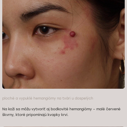
ploché a vypuklé hemangiómy na tvári u dospelých
Na koži sa môžu vytvoriť aj bodkovité hemangiómy – malé červené
škvrny, ktoré pripomínajú kvapky krvi.