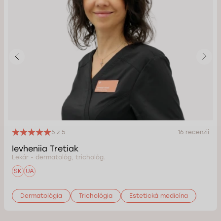
5 z 5
16 recenzií
Ievheniia Tretiak
Lekár - dermatológ, trichológ.
SK
UA
Dermatológia
Trichológia
Estetická medicína