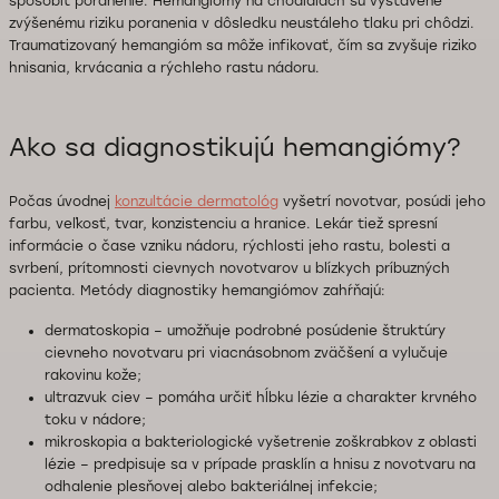
spôsobiť poranenie. Hemangiómy na chodidlách sú vystavené
zvýšenému riziku poranenia v dôsledku neustáleho tlaku pri chôdzi.
Traumatizovaný hemangióm sa môže infikovať, čím sa zvyšuje riziko
hnisania, krvácania a rýchleho rastu nádoru.
Ako sa diagnostikujú hemangiómy?
Počas úvodnej
konzultácie dermatológ
vyšetrí novotvar, posúdi jeho
farbu, veľkosť, tvar, konzistenciu a hranice. Lekár tiež spresní
informácie o čase vzniku nádoru, rýchlosti jeho rastu, bolesti a
svrbení, prítomnosti cievnych novotvarov u blízkych príbuzných
pacienta. Metódy diagnostiky hemangiómov zahŕňajú:
dermatoskopia – umožňuje podrobné posúdenie štruktúry
cievneho novotvaru pri viacnásobnom zväčšení a vylučuje
rakovinu kože;
ultrazvuk ciev – pomáha určiť hĺbku lézie a charakter krvného
toku v nádore;
mikroskopia a bakteriologické vyšetrenie zoškrabkov z oblasti
lézie – predpisuje sa v prípade prasklín a hnisu z novotvaru na
odhalenie plesňovej alebo bakteriálnej infekcie;