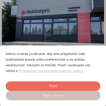
Súbory cookies používame, aby sme prispôsobili vaše
Adresa
prehliadanie presne vašim preferenciám a na analýzu
Ružinovská 40
návštevnosti. Kliknutím na tlačidlo 'Prijať' vyjadrujete váš
Telefón
súhlas s
Podmienkami spracúvania osobných údajov.
0800200000
Pracovná doba:
PO-PIA: 8:00-20:00
Prijať
SO-NE: 8:00-18:00
Prijať vybrané
Objednať sa na vyšetrenie 24/7