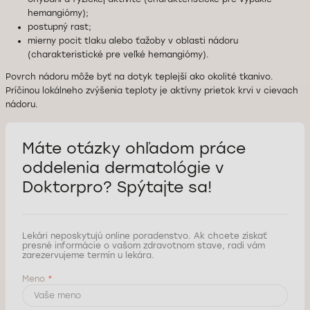
hemangiómy);
postupný rast;
mierny pocit tlaku alebo ťažoby v oblasti nádoru
(charakteristické pre veľké hemangiómy).
Povrch nádoru môže byť na dotyk teplejší ako okolité tkanivo.
Príčinou lokálneho zvýšenia teploty je aktívny prietok krvi v cievach
nádoru.
Máte otázky ohľadom práce
oddelenia dermatológie
v
Doktorpro? Spýtajte sa!
Lekári neposkytujú online poradenstvo. Ak chcete získať
presné informácie o vašom zdravotnom stave, radi vám
zarezervujeme termín u lekára.
Meno
*