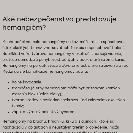
Aké nebezpečenstvo predstavuje
hemangióm?
Mnohopočetné malé hemangiómy na koži môžu rásť a spôsobovať
útlak okolitých tkanív, zhoršovať ich funkciu a spôsobovať bolesť.
Napríklad veľké tvárové hemangiómy v okolí očí zhoršujú videnie,
pretože obmedzujú pohyblivosť očných viečok a bránia žmurkaniu.
Hemangiómy na perách sťažujú otváranie úst a bránia žuvaniu a reči.
Medzi ďalšie komplikácie hemangiómov patria:
hojné krvácanie;
trombóza (čierny hemangióm môže byť príznakom krvných
zrazenín blokujúcich cievy);
tvorba vredov s následnou nekrózou (odumieraním) okolitých
tkanív;
zápal a výrazný bolestivý syndróm.
Hemangiómy na bruchu, hrudníku, krku a slabinách, ktoré sa
nachádzajú v oblastiach s neustálym trením o oblečenie, môžu