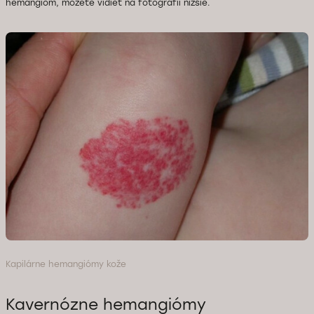
hemangióm, môžete vidieť na fotografii nižšie.
Kapilárne hemangiómy kože
Kavernózne hemangiómy