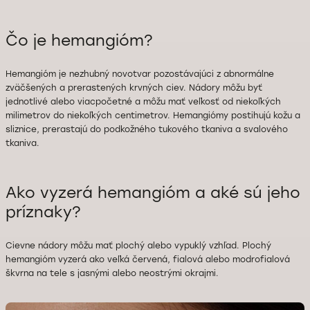
Čo je hemangióm?
Hemangióm je nezhubný novotvar pozostávajúci z abnormálne
zväčšených a prerastených krvných ciev. Nádory môžu byť
jednotlivé alebo viacpočetné a môžu mať veľkosť od niekoľkých
milimetrov do niekoľkých centimetrov. Hemangiómy postihujú kožu a
sliznice, prerastajú do podkožného tukového tkaniva a svalového
tkaniva.
Ako vyzerá hemangióm a aké sú jeho
príznaky?
Cievne nádory môžu mať plochý alebo vypuklý vzhľad. Plochý
hemangióm vyzerá ako veľká červená, fialová alebo modrofialová
škvrna na tele s jasnými alebo neostrými okrajmi.