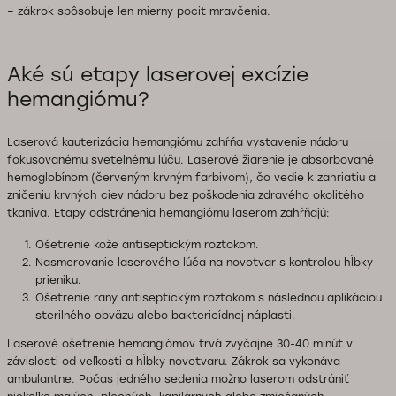
– zákrok spôsobuje len mierny pocit mravčenia.
Aké sú etapy laserovej excízie
hemangiómu?
Laserová kauterizácia hemangiómu zahŕňa vystavenie nádoru
fokusovanému svetelnému lúču. Laserové žiarenie je absorbované
hemoglobínom (červeným krvným farbivom), čo vedie k zahriatiu a
zničeniu krvných ciev nádoru bez poškodenia zdravého okolitého
tkaniva. Etapy odstránenia hemangiómu laserom zahŕňajú:
Ošetrenie kože antiseptickým roztokom.
Nasmerovanie laserového lúča na novotvar s kontrolou hĺbky
prieniku.
Ošetrenie rany antiseptickým roztokom s následnou aplikáciou
sterilného obväzu alebo baktericídnej náplasti.
Laserové ošetrenie hemangiómov trvá zvyčajne 30-40 minút v
závislosti od veľkosti a hĺbky novotvaru. Zákrok sa vykonáva
ambulantne. Počas jedného sedenia možno laserom odstrániť