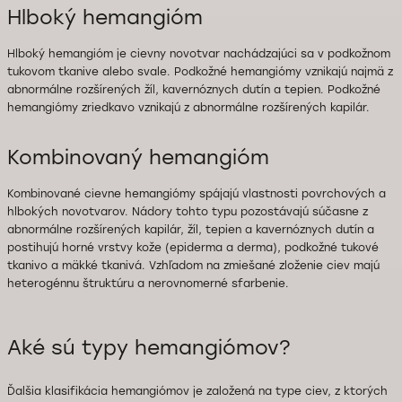
Hlboký hemangióm
Hlboký hemangióm je cievny novotvar nachádzajúci sa v podkožnom
tukovom tkanive alebo svale. Podkožné hemangiómy vznikajú najmä z
abnormálne rozšírených žíl, kavernóznych dutín a tepien. Podkožné
hemangiómy zriedkavo vznikajú z abnormálne rozšírených kapilár.
Kombinovaný hemangióm
Kombinované cievne hemangiómy spájajú vlastnosti povrchových a
hlbokých novotvarov. Nádory tohto typu pozostávajú súčasne z
abnormálne rozšírených kapilár, žíl, tepien a kavernóznych dutín a
postihujú horné vrstvy kože (epiderma a derma), podkožné tukové
tkanivo a mäkké tkanivá. Vzhľadom na zmiešané zloženie ciev majú
heterogénnu štruktúru a nerovnomerné sfarbenie.
Aké sú typy hemangiómov?
Ďalšia klasifikácia hemangiómov je založená na type ciev, z ktorých