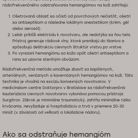
rádiofrekvenčného odstraňovania hemangiómov na koži zahŕňajú:
Ošetrovaná oblasť sa očistí od povrchových nečistôt, ošetrí
sa antiseptikom a následne lokálnym anestetikom (krém, gél
alebo aerosól).
Lekár priblíži elektródu k novotvaru, ale nedotýka sa ňou tela.
Prístroj generuje rádiové vlny, ktoré prenikajú do tkaniva a
spôsobujú deštrukciu cievnych štruktúr vrstvu po vrstve.
Po vyrezaní hemangiómu sa koža opäť ošetrí antiseptikom a
rana sa uzavrie sterilným obväzom.
Rádiofrekvenčná metóda umožňuje zbaviť sa kapilárnych,
arteriálnych, venóznych a kavernóznych hemangiómov na koži. Táto
technika je vhodná na excíziu konvexných novotvarov. V
medicínskom centre Doktorpro v Bratislave sa rádiofrekvenčná
kauterizácia cievnych novotvarov vykonáva pomocou prístroja
Surgitron. Zákrok je minimálne traumatický, zahŕňa minimálne riziko
krvácania, nevyžaduje si hospitalizáciu a trvá v priemere 20-30
minút (v závislosti od veľkosti a lokalizácie nádoru).
Ako sa odstraňuje hemangióm