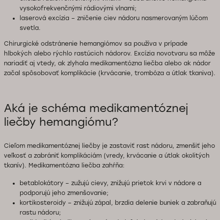
vysokofrekvenčnými rádiovými vlnami;
laserová excízia – zničenie ciev nádoru nasmerovaným lúčom
svetla.
Chirurgické odstránenie hemangiómov sa používa v prípade
hlbokých alebo rýchlo rastúcich nádorov. Excízia novotvaru sa môže
nariadiť aj vtedy, ak zlyhala medikamentózna liečba alebo ak nádor
začal spôsobovať komplikácie (krvácanie, trombóza a útlak tkaniva).
Aká je schéma medikamentóznej
liečby hemangiómu?
Cieľom medikamentóznej liečby je zastaviť rast nádoru, zmenšiť jeho
veľkosť a zabrániť komplikáciám (vredy, krvácanie a útlak okolitých
tkanív). Medikamentózna liečba zahŕňa:
betablokátory – zužujú cievy, znižujú prietok krvi v nádore a
podporujú jeho zmenšovanie;
kortikosteroidy – znižujú zápal, brzdia delenie buniek a zabraňujú
rastu nádoru;