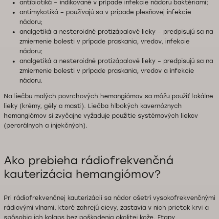
antibiotiká – indikované v prípade infekcie nádoru baktériami;
antimykotiká – používajú sa v prípade plesňovej infekcie
nádoru;
analgetiká a nesteroidné protizápalové lieky – predpisujú sa na
zmiernenie bolesti v prípade praskania, vredov, infekcie
nádoru;
analgetiká a nesteroidné protizápalové lieky – predpisujú sa na
zmiernenie bolesti v prípade praskania, vredov a infekcie
nádoru.
Na liečbu malých povrchových hemangiómov sa môžu použiť lokálne
lieky (krémy, gély a masti). Liečba hlbokých kavernóznych
hemangiómov si zvyčajne vyžaduje použitie systémových liekov
(perorálnych a injekčných).
Ako prebieha rádiofrekvenčná
kauterizácia hemangiómov?
Pri rádiofrekvenčnej kauterizácii sa nádor ošetrí vysokofrekvenčnými
rádiovými vlnami, ktoré zahrejú cievy, zastavia v nich prietok krvi a
spôsobia ich kolaps bez poškodenia okolitej kože. Etapy