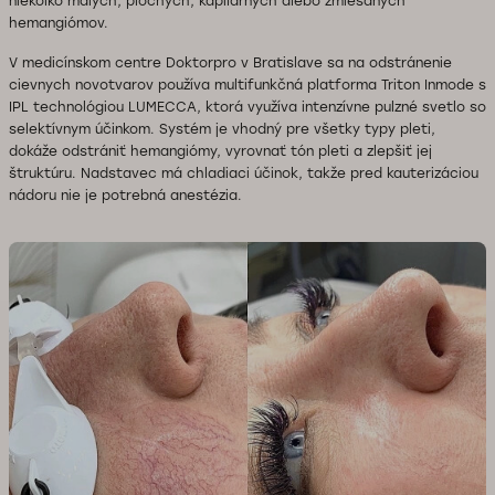
niekoľko malých, plochých, kapilárnych alebo zmiešaných
hemangiómov.
V medicínskom centre Doktorpro v Bratislave sa na odstránenie
cievnych novotvarov používa multifunkčná platforma Triton Inmode s
IPL technológiou LUMECCA, ktorá využíva intenzívne pulzné svetlo so
selektívnym účinkom. Systém je vhodný pre všetky typy pleti,
dokáže odstrániť hemangiómy, vyrovnať tón pleti a zlepšiť jej
štruktúru. Nadstavec má chladiaci účinok, takže pred kauterizáciou
nádoru nie je potrebná anestézia.