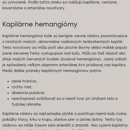
sú vytvorené. Podľa tohto znaku sa rozlišujú kapilárne, venózne,
kavernózne a arteriálne novotvary.
Kapilárne hemangiómy
Kapilárne hemangiómy kože sú benígne cievne nádory pozostávajúce
z mnohých malých, abnormálne rozšírených tenkostenných kapilár.
Tieto novotvary sa môžu javiť ako ploché škvrny alebo mäkké papuly
jasne červenej farby vystupujúce nad kožu. Môžu sa tiež objaviť ako
zhluk malých červených bodiek (bodové hemangiómy). Jasný odtieň
je spôsobený veľkým objemom arteriálnej krvi prúdiacej cez kapiláry.
Medzi ďalšie príznaky kapilárnych hemangiómov patria:
jasné hranice;
rýchly rast;
absencia pulzácie;
neschopnosť zväčšovať sa a meniť tvar pri ohýbaní tela a
fyzickej námahe.
Kapilárne nádory sú najčastejšie plytké a postihujú najmä kožu tváre,
pokožky hlavy, krku a trupu, sliznice pier a ústnej dutiny. Tento typ
nádorov sa môže časom sám zmenšiť a zmiznúť. Ako vyzerá kapilárny