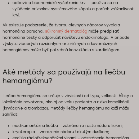
celkové a biochemické vyšetrenie krvi – používa sa na
vylúčenie príznakov systémového zápalu a porúch zrážanlivosti
krvi.
Ak existuje podozrenie, že tvorbu cievnych nádorov vyvolala
hormonálna porucha,
súkromný dermatológ
môže predpísať
hormonálne testy a odporučiť návštevu endokrinológa. V prípade
výskytu viacerých rozsiahlych arteriálnych a kavernóznych
hemangiómov môže byť potrebná konzultácia s kardiológom.
Aké metódy sa používajú na liečbu
hemangiómu?
Liečba hemangiómu sa určuje v závislosti od typu, veľkosti, hĺbky a
lokalizácie novotvaru, ako aj od veku pacienta a rizika komplikácií
(krvácanie a trombóza). Metódy liečby hemangiómu na koži môžu
zahŕňať:
medikamentózna liečba – zabránenie rastu nádoru liekmi;
kryoterapia – zmrazenie nádoru tekutým dusíkom;
excízia rádiofrekvenčnými vlnami – odstránenie hemangiómu