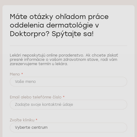
Máte otázky ohľadom práce
oddelenia dermatológie
v
Doktorpro? Spýtajte sa!
Lekári neposkytujú online poradenstvo. Ak chcete získať
presné informácie o vašom zdravotnom stave, radi vám
zarezervujeme termín u lekára.
Meno
*
Email alebo telefónne číslo
*
Zvoľte kliniku
*