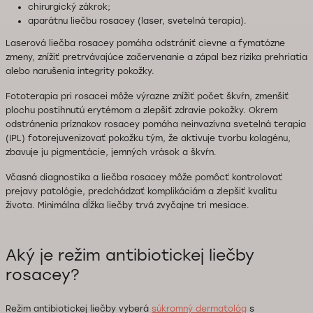
chirurgický zákrok;
aparátnu liečbu rosacey (laser, svetelná terapia).
Laserová liečba rosacey pomáha odstrániť cievne a fymatózne
zmeny, znížiť pretrvávajúce začervenanie a zápal bez rizika prehriatia
alebo narušenia integrity pokožky.
Fototerapia pri rosacei môže výrazne znížiť počet škvŕn, zmenšiť
plochu postihnutú erytémom a zlepšiť zdravie pokožky. Okrem
odstránenia príznakov rosacey pomáha neinvazívna svetelná terapia
(IPL) fotorejuvenizovať pokožku tým, že aktivuje tvorbu kolagénu,
zbavuje ju pigmentácie, jemných vrások a škvŕn.
Včasná diagnostika a liečba rosacey môže pomôcť kontrolovať
prejavy patológie, predchádzať komplikáciám a zlepšiť kvalitu
života. Minimálna dĺžka liečby trvá zvyčajne tri mesiace.
Aký je režim antibiotickej liečby
rosacey?
Režim antibiotickej liečby vyberá
súkromný dermatológ
s