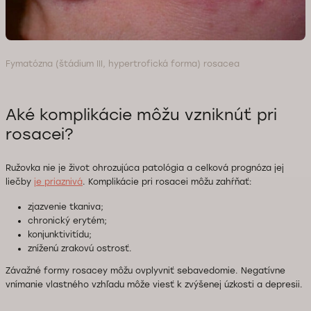
Fymatózna (štádium III, hypertrofická forma) rosacea
Aké komplikácie môžu vzniknúť pri
rosacei?
Ružovka nie je život ohrozujúca patológia a celková prognóza jej
liečby
je priaznivá
. Komplikácie pri rosacei môžu zahŕňať:
zjazvenie tkaniva;
chronický erytém;
konjunktivitídu;
zníženú zrakovú ostrosť.
Závažné formy rosacey môžu ovplyvniť sebavedomie. Negatívne
vnímanie vlastného vzhľadu môže viesť k zvýšenej úzkosti a depresii.