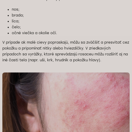
nos;
brada;
líca;
čelo;
očné viečka a okolie očí.
V prípade ak malé cievy popraskajú, môžu sa zväčšiť a presvitať cez
pokožku a pripomínať nitky alebo hviezdičky. V zriedkavých
prípadoch sa vyrážky, ktoré sprevádzajú rosaceu môžu rozšíriť aj na
iné časti tela (napr. uši, krk, hrudník a pokožku hlavy).