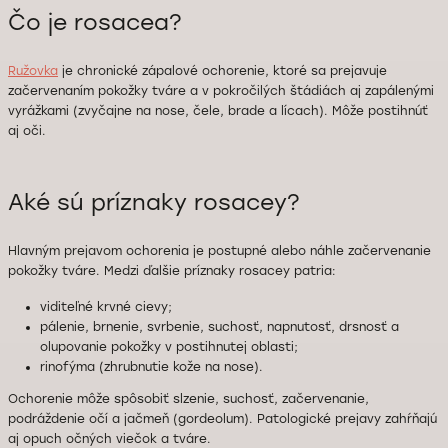
Čo je rosacea?
Ružovka
je chronické zápalové ochorenie, ktoré sa prejavuje
začervenaním pokožky tváre a v pokročilých štádiách aj zapálenými
vyrážkami (zvyčajne na nose, čele, brade a lícach). Môže postihnúť
aj oči.
Aké sú príznaky rosacey?
Hlavným prejavom ochorenia je postupné alebo náhle začervenanie
pokožky tváre. Medzi ďalšie príznaky rosacey patria:
viditeľné krvné cievy;
pálenie, brnenie, svrbenie, suchosť, napnutosť, drsnosť a
olupovanie pokožky v postihnutej oblasti;
rinofýma (zhrubnutie kože na nose).
Ochorenie môže spôsobiť slzenie, suchosť, začervenanie,
podráždenie očí a jačmeň (gordeolum). Patologické prejavy zahŕňajú
aj opuch očných viečok a tváre.