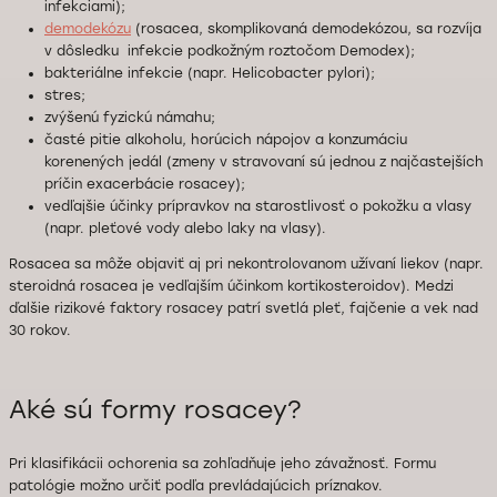
infekciami);
demodekózu
(rosacea, skomplikovaná demodekózou, sa rozvíja
v dôsledku infekcie podkožným roztočom Demodex);
bakteriálne infekcie (napr. Helicobacter pylori);
stres;
zvýšenú fyzickú námahu;
časté pitie alkoholu, horúcich nápojov a konzumáciu
korenených jedál (zmeny v stravovaní sú jednou z najčastejších
príčin exacerbácie rosacey);
vedľajšie účinky prípravkov na starostlivosť o pokožku a vlasy
(napr. pleťové vody alebo laky na vlasy).
Rosacea sa môže objaviť aj pri nekontrolovanom užívaní liekov (napr.
steroidná rosacea je vedľajším účinkom kortikosteroidov). Medzi
ďalšie rizikové faktory rosacey patrí svetlá pleť, fajčenie a vek nad
30 rokov.
Aké sú formy rosacey?
Pri klasifikácii ochorenia sa zohľadňuje jeho závažnosť. Formu
patológie možno určiť podľa prevládajúcich príznakov.