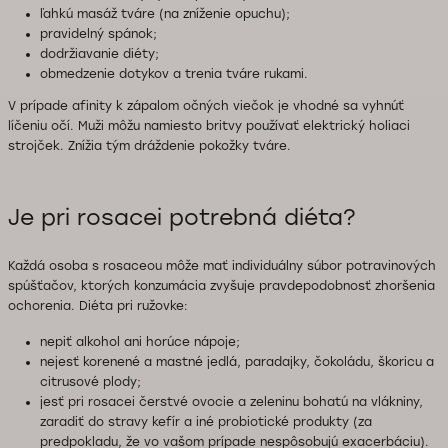
ľahkú masáž tváre (na zníženie opuchu);
pravidelný spánok;
dodržiavanie diéty;
obmedzenie dotykov a trenia tváre rukami.
V prípade afinity k zápalom očných viečok je vhodné sa vyhnúť
líčeniu očí. Muži môžu namiesto britvy používať elektrický holiaci
strojček. Znížia tým dráždenie pokožky tváre.
Je pri rosacei potrebná diéta?
Každá osoba s rosaceou môže mať individuálny súbor potravinových
spúšťačov, ktorých konzumácia zvyšuje pravdepodobnosť zhoršenia
ochorenia. Diéta pri ružovke:
nepiť alkohol ani horúce nápoje;
nejesť korenené a mastné jedlá, paradajky, čokoládu, škoricu a
citrusové plody;
jesť pri rosacei čerstvé ovocie a zeleninu bohatú na vlákniny,
zaradiť do stravy kefír a iné probiotické produkty (za
predpokladu, že vo vašom prípade nespôsobujú exacerbáciu).