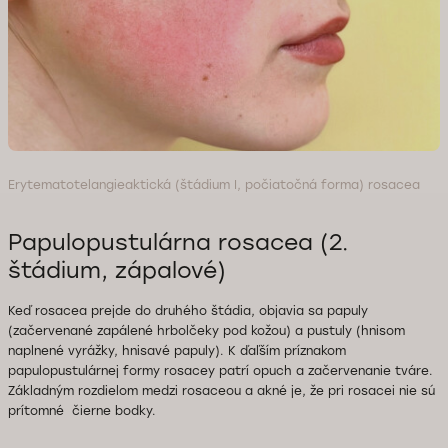
Erytematotelangieaktická (štádium I, počiatočná forma) rosacea
Papulopustulárna rosacea (2.
štádium, zápalové)
Keď rosacea prejde do druhého štádia, objavia sa papuly
(začervenané zapálené hrbolčeky pod kožou) a pustuly (hnisom
naplnené vyrážky, hnisavé papuly). K ďaľším príznakom
papulopustulárnej formy rosacey patrí opuch a začervenanie tváre.
Základným rozdielom medzi rosaceou a akné je, že pri rosacei nie sú
prítomné čierne bodky.