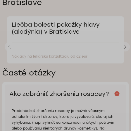
Bratislave
Liečba bolesti pokožky hlavy
(alodýnia) v Bratislave
Náklady na lekársku konzultáciu od 62 eur
Časté otázky
Ako zabrániť zhoršeniu rosacey?
Predchádzať zhoršeniu rosacey je možné včasným
odhalením tých faktorov, ktoré ju vyvolávajú, ako aj ich
vyhýbaniu, (napr.vyhnúť sa konzumácii určitých potravín
alebo používaniu niektorých druhov kozmetiky). Na