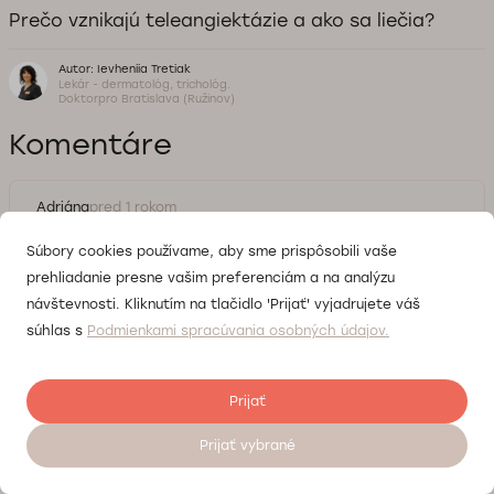
Prečo vznikajú teleangiektázie a ako sa liečia?
Autor: Ievheniia Tretiak
Lekár - dermatológ, trichológ.
Doktorpro Bratislava (Ružinov)
Komentáre
Adriána
pred 1 rokom
Dobrý deň, prečo vyrážky, ktoré sa objavujú pri rosacei,
Súbory cookies používame, aby sme prispôsobili vaše
nevymiznú po niekoľkých mesiacoch?
prehliadanie presne vašim preferenciám a na analýzu
návštevnosti. Kliknutím na tlačidlo 'Prijať' vyjadrujete váš
súhlas s
Podmienkami spracúvania osobných údajov.
Ievheniia Tretiak
pred 1 rokom
Dobrý deň, toto ochorenie je chronické, takže jeho
Prijať
príznaky sa nemusia vytratiť ani v priebehu
niekoľkých mesiacov, ba ani rokov. Na zmiernenie
Prijať vybrané
Objednať sa na vyšetrenie 24/7
príznakov rosacey sa odporúča vyhľadať
dermatológa, podstúpiť vyšetrenie a liečbu.