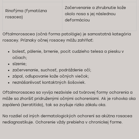
Začervenanie a zhrubnutie kože
Rinofýma (fymatózna
okolo nosa s jej následnou
rosacea)
deformáciou
Oftalmorosacea (očná forma patológie) je samostatná kategória
rosacey. Príznaky očnej rosacey môžu zahŕňať:
bolesť, pálenie, brnenie, pocit cudzieho telesa a piesku v
očiach;
slzenie;
začervenanie, suchosť, podráždenie očí;
zápal, odlupovanie kože očných viečok;
neznášanlivosť kontaktných šošoviek.
Oftalmorosacea sa vyvíja nezávisle od tvárovej formy ochorenia a
môže sa zhoršiť pridruženými očnými ochoreniami. Ak je rohovka oka
zapálená (keratitída), tak sa zvyšuje riziko zákalu oka.
Na rozdiel od iných dermatologických ochorení sa akútna rosacea
nediagnostikuje. Ochorenie vždy prebieha v chronickej forme.