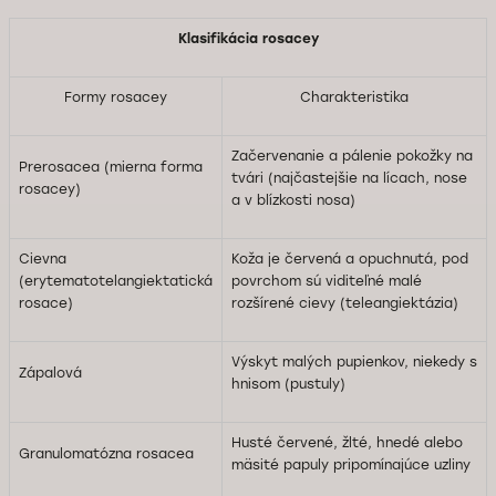
Klasifikácia rosacey
Formy rosacey
Charakteristika
Začervenanie a pálenie pokožky na
Prerosacea (mierna forma
tvári (najčastejšie na lícach, nose
rosacey)
a v blízkosti nosa)
Cievna
Koža je červená a opuchnutá, pod
(erytematotelangiektatická
povrchom sú viditeľné malé
rosace)
rozšírené cievy (teleangiektázia)
Výskyt malých pupienkov, niekedy s
Zápalová
hnisom (pustuly)
Husté červené, žlté, hnedé alebo
Granulomatózna rosacea
mäsité papuly pripomínajúce uzliny