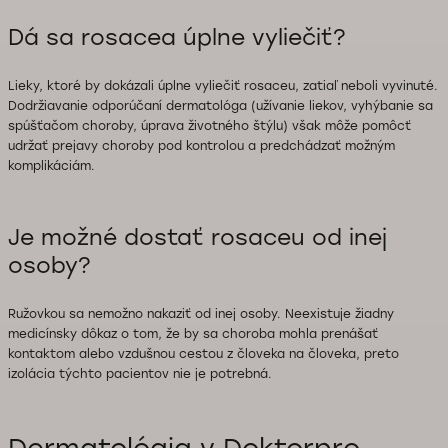
Dá sa rosacea úplne vyliečiť?
Lieky, ktoré by dokázali úplne vyliečiť rosaceu, zatiaľ neboli vyvinuté.
Dodržiavanie odporúčaní dermatológa (užívanie liekov, vyhýbanie sa
spúšťačom choroby, úprava životného štýlu) však môže pomôcť
udržať prejavy choroby pod kontrolou a predchádzať možným
komplikáciám.
Je možné dostať rosaceu od inej
osoby?
Ružovkou sa nemožno nakaziť od inej osoby. Neexistuje žiadny
medicínsky dôkaz o tom, že by sa choroba mohla prenášať
kontaktom alebo vzdušnou cestou z človeka na človeka, preto
izolácia týchto pacientov nie je potrebná.
Dermatológia v Doktorpro