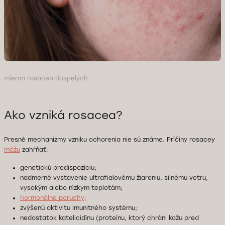
mierna rosacea dospelých
Ako vzniká rosacea?
Presné mechanizmy vzniku ochorenia nie sú známe. Príčiny rosacey
môžu
zahŕňať:
genetickú predispozíciu;
nadmerné vystavenie ultrafialovému žiareniu, silnému vetru,
vysokým alebo nízkym teplotám;
hormonálne poruchy;
zvýšenú aktivitu imunitného systému;
nedostatok katelicidínu (proteínu, ktorý chráni kožu pred