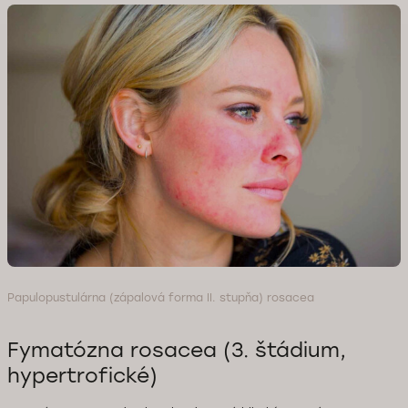
Papulopustulárna (zápalová forma II. stupňa) rosacea
Fymatózna rosacea (3. štádium,
hypertrofické)