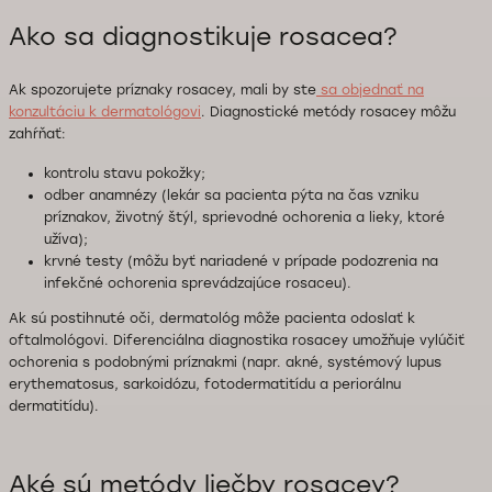
Ako sa diagnostikuje rosacea?
Ak spozorujete príznaky rosacey, mali by ste
sa objednať na
konzultáciu k dermatológovi
. Diagnostické metódy rosacey môžu
zahŕňať:
kontrolu stavu pokožky;
odber anamnézy (lekár sa pacienta pýta na čas vzniku
príznakov, životný štýl, sprievodné ochorenia a lieky, ktoré
užíva);
krvné testy (môžu byť nariadené v prípade podozrenia na
infekčné ochorenia sprevádzajúce rosaceu).
Ak sú postihnuté oči, dermatológ môže pacienta odoslať k
oftalmológovi. Diferenciálna diagnostika rosacey umožňuje vylúčiť
ochorenia s podobnými príznakmi (napr. akné, systémový lupus
erythematosus, sarkoidózu, fotodermatitídu a periorálnu
dermatitídu).
Aké sú metódy liečby rosacey?