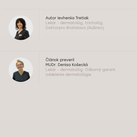
Autor
Ievheniia Tretiak
Lekár - dermatológ, trichológ.
Doktorpro Bratislava (Ružinov)
Článok preveril
MUDr. Denisa Košecká
Lekár - dermatológ. Odborný garant
oddelenia dermatológie.