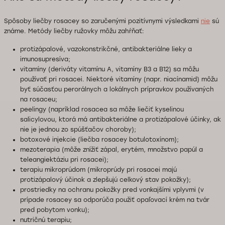
Spôsoby liečby rosacey so zaručenými pozitívnymi výsledkami
nie
sú
známe. Metódy liečby ružovky môžu zahŕňať:
protizápalové, vazokonstrikčné, antibakteriálne lieky a
imunosupresíva;
vitamíny (deriváty vitamínu A, vitamíny B3 a B12) sa môžu
používať pri rosacei. Niektoré vitamíny (napr. niacínamid) môžu
byť súčasťou perorálnych a lokálnych prípravkov používaných
na rosaceu;
peelingy (napríklad rosacea sa môže liečiť kyselinou
salicylovou, ktorá má antibakteriálne a protizápalové účinky, ak
nie je jednou zo spúšťačov choroby);
botoxové injekcie (liečba rosacey botulotoxínom);
mezoterapia (môže znížiť zápal, erytém, množstvo papúl a
teleangiektáziu pri rosacei);
terapiu mikroprúdom (mikroprúdy pri rosacei majú
protizápalový účinok a zlepšujú celkový stav pokožky);
prostriedky na ochranu pokožky pred vonkajšími vplyvmi (v
prípade rosacey sa odporúča použiť opaľovací krém na tvár
pred pobytom vonku);
nutričnú terapiu;