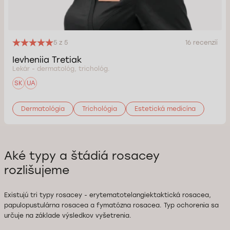
5 z 5
16 recenzií
Ievheniia Tretiak
Lekár - dermatológ, trichológ.
SK
UA
Dermatológia
Trichológia
Estetická medicína
Aké typy a štádiá rosacey
rozlišujeme
Existujú tri typy rosacey - erytematotelangiektaktická rosacea,
papulopustulárna rosacea a fymatózna rosacea. Typ ochorenia sa
určuje na základe výsledkov vyšetrenia.