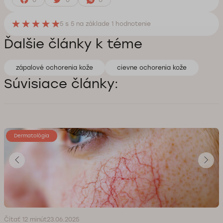
5
s 5 na základe
1
hodnotenie
Ďalšie články k téme
zápalové ochorenia kože
cievne ochorenia kože
Súvisiace články:
Dermatológia
Čítať 12 minút
23.06.2025