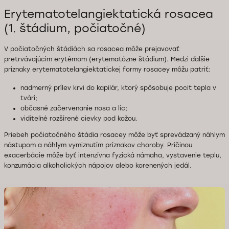
Erytematotelangiektatická rosacea
(1. štádium, počiatočné)
V počiatočných štádiách sa rosacea môže prejavovať
pretrvávajúcim erytémom (erytematózne štádium). Medzi ďalšie
príznaky erytematotelangiektatickej formy rosacey môžu patriť:
nadmerný prílev krvi do kapilár, ktorý spôsobuje pocit tepla v
tvári;
občasné začervenanie nosa a líc;
viditeľné rozšírené cievky pod kožou.
Priebeh počiatočného štádia rosacey môže byť sprevádzaný náhlym
nástupom a náhlym vymiznutím príznakov choroby. Príčinou
exacerbácie môže byť intenzívna fyzická námaha, vystavenie teplu,
konzumácia alkoholických nápojov alebo korenených jedál.