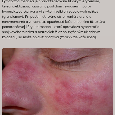
Fymatózna rosacea je charakterizované hlbokým erytémom,
teleangiektáziou, papulami, pustulami, zväčšením pórov,
hyperpláziou tkaniva a výskytom veľkých zápalových uzlíkov
(granulómov). Pri postihnutí tváre sú jej kontúry drsné a
nerovnomerné a zhrubnutá, opuchnutá koža pripomína štruktúru
pomarančovej kôry. Pri rosacei, ktorú sprevádza hypertrofia
spojivového tkaniva a mazových žliaz so zvýšeným ukladaním
kolagénu, sa môže objaviť rinofýma (zhrubnutie kože nosa).