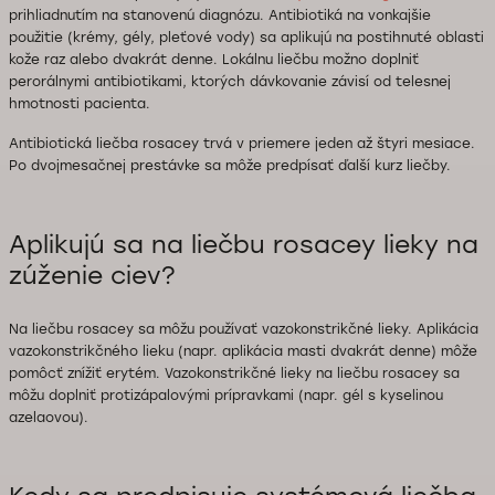
prihliadnutím na stanovenú diagnózu. Antibiotiká na vonkajšie
použitie (krémy, gély, pleťové vody) sa aplikujú na postihnuté oblasti
kože raz alebo dvakrát denne. Lokálnu liečbu možno doplniť
perorálnymi antibiotikami, ktorých dávkovanie závisí od telesnej
hmotnosti pacienta.
Antibiotická liečba rosacey trvá v priemere jeden až štyri mesiace.
Po dvojmesačnej prestávke sa môže predpísať ďalší kurz liečby.
Aplikujú sa na liečbu rosacey lieky na
zúženie ciev?
Na liečbu rosacey sa môžu používať vazokonstrikčné lieky. Aplikácia
vazokonstrikčného lieku (napr. aplikácia masti dvakrát denne) môže
pomôcť znížiť erytém. Vazokonstrikčné lieky na liečbu rosacey sa
môžu doplniť protizápalovými prípravkami (napr. gél s kyselinou
azelaovou).