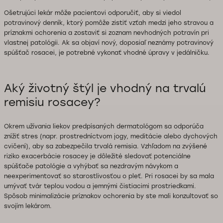
Ošetrujúci lekár môže pacientovi odporučiť, aby si viedol
potravinový denník, ktorý pomôže zistiť vzťah medzi jeho stravou a
príznakmi ochorenia a zostaviť si zoznam nevhodných potravín pri
vlastnej patológii. Ak sa objaví nový, doposiaľ neznámy potravinový
spúšťač rosacei, je potrebné vykonať vhodné úpravy v jedálničku.
Aký životný štýl je vhodný na trvalú
remisiu rosacey?
Okrem užívania liekov predpísaných dermatológom sa odporúča
znížiť stres (napr. prostredníctvom jogy, meditácie alebo dychových
cvičení), aby sa zabezpečila trvalá remisia. Vzhľadom na zvýšené
riziko exacerbácie rosacey je dôležité sledovať potenciálne
spúšťače patológie a vyhýbať sa nezdravým návykom a
neexperimentovať so starostlivosťou o pleť. Pri rosacei by sa mala
umývať tvár teplou vodou a jemnými čistiacimi prostriedkami.
Spôsob minimalizácie príznakov ochorenia by ste mali konzultovať so
svojím lekárom.