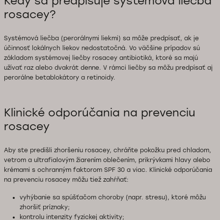
Kedy sa predpisuje systémová liečba
rosacey?
Systémová liečba (perorálnymi liekmi) sa môže predpísať, ak je
účinnosť lokálnych liekov nedostatočná. Vo väčšine prípadov sú
základom systémovej liečby rosacey antibiotiká, ktoré sa majú
užívať raz alebo dvakrát denne. V rámci liečby sa môžu predpísať aj
perorálne betablokátory a retinoidy.
Klinické odporúčania na prevenciu
rosacey
Aby ste predišli zhoršeniu rosacey, chráňte pokožku pred chladom,
vetrom a ultrafialovým žiarením oblečením, prikrývkami hlavy alebo
krémami s ochranným faktorom SPF 30 a viac. Klinické odporúčania
na prevenciu rosacey môžu tiež zahŕňať:
vyhýbanie sa spúšťačom choroby (napr. stresu), ktoré môžu
zhoršiť príznaky;
kontrolu intenzity fyzickej aktivity;