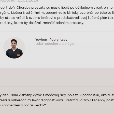
Odpoveď: 20.02.2024
obrý deň. Choroby prostaty sa musia liečiť po dôkladnom vyšetrení, pre
rgánu. Liečba tradičnými metódami nie je klinicky overená, po takejto 
by ste sa vrátili k svojmu lekárovi a prediskutovali svoj liečbný plán ta
rodukty, ktoré by dokázali zmenšiť adenóm prostaty.
Yevhenii Repryntsev
Lekár oddelenia urológie.
ý deň. Mám viskózny výtok z močovej rúry, bolesti v podbrušku, ako aj s
trení a odberoch mi lekár diagnostikoval uretritídu a zvolil liečebný pos
sú obmedzenia počas liečby?