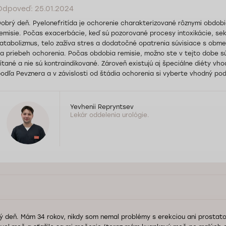
Odpoveď: 25.01.2024
obrý deň. Pyelonefritída je ochorenie charakterizované rôznymi obdob
emisie. Počas exacerbácie, keď sú pozorované procesy intoxikácie, s
atabolizmus, telo zažíva stres a dodatočné opatrenia súvisiace s obmed
a priebeh ochorenia. Počas obdobia remisie, možno ste v tejto dobe sú
ítané a nie sú kontraindikované. Zároveň existujú aj špeciálne diéty vho
odľa Pevznera a v závislosti od štádia ochorenia si vyberte vhodný podt
Yevhenii Repryntsev
Lekár oddelenia urológie.
ý deň. Mám 34 rokov, nikdy som nemal problémy s erekciou ani prostato