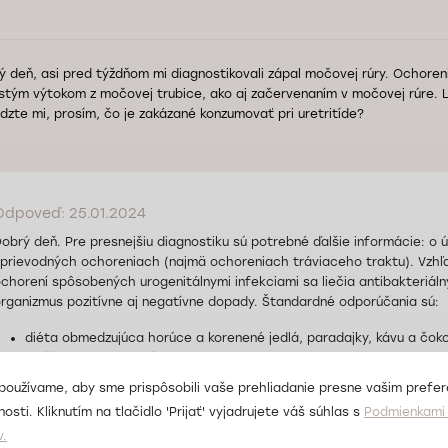
ý deň, asi pred týždňom mi diagnostikovali zápal močovej rúry. Ochoreni
astým výtokom z močovej trubice, ako aj začervenaním v močovej rúre. L
dzte mi, prosím, čo je zakázané konzumovať pri uretritíde?
Odpoveď: 25.01.2024
obrý deň. Pre presnejšiu diagnostiku sú potrebné ďalšie informácie: o ú
prievodných ochoreniach (najmä ochoreniach tráviaceho traktu). Vzhľad
chorení spôsobených urogenitálnymi infekciami sa liečia antibakteriáln
rganizmus pozitívne aj negatívne dopady. Štandardné odporúčania sú:
diéta obmedzujúca horúce a korenené jedlá, paradajky, kávu a čoko
vylúčenie alkoholických nápojov;
hygiena vonkajších genitálií;
používame, aby sme prispôsobili vaše prehliadanie presne vašim prefe
obmedzenie fyzickej aktivity počas obdobia antibakteriálnej terapi
osti. Kliknutím na tlačidlo 'Prijať' vyjadrujete váš súhlas s
Podmienkami 
sexuálny pokoj (abstinencia od pohlavného styku) počas liečby, ak
v.
výsledkov kontrolných testov a opakovanej konzultácie s lekárom.