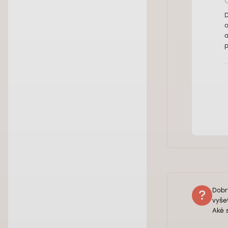
D
o
a
p
Dobr
vyše
Aké 