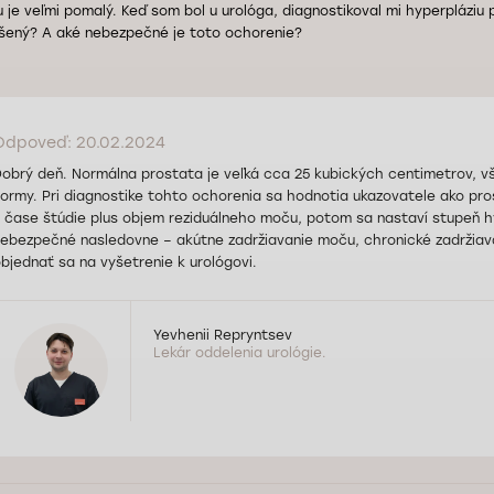
 je veľmi pomalý. Keď som bol u urológa, diagnostikoval mi hyperpláziu
šený? A aké nebezpečné je toto ochorenie?
Odpoveď: 20.02.2024
obrý deň. Normálna prostata je veľká cca 25 kubických centimetrov, vš
ormy. Pri diagnostike tohto ochorenia sa hodnotia ukazovatele ako pro
 čase štúdie plus objem reziduálneho moču, potom sa nastaví stupeň hy
ebezpečné nasledovne – akútne zadržiavanie moču, chronické zadržia
bjednať sa na vyšetrenie k urológovi.
Yevhenii Repryntsev
Lekár oddelenia urológie.