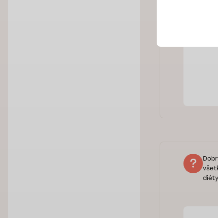
A
ď
Dobr
všet
diéty