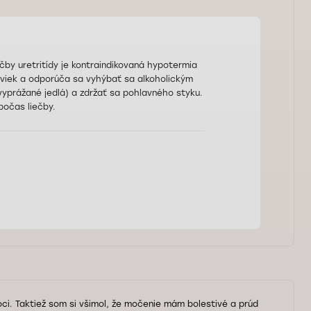
čby uretritídy je kontraindikovaná hypotermia
riviek a odporúča sa vyhýbať sa alkoholickým
 vyprážané jedlá) a zdržať sa pohlavného styku.
očas liečby.
ci. Taktiež som si všimol, že močenie mám bolestivé a prúd