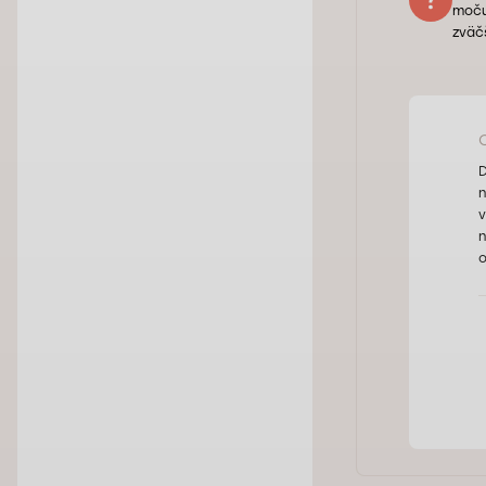
moču
zväč
D
n
v
n
o