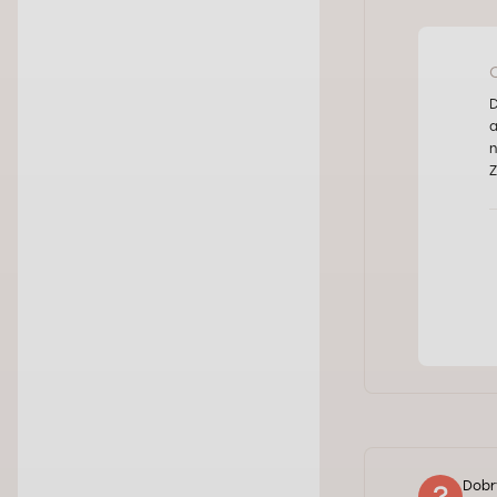
D
a
n
Z
Dobr