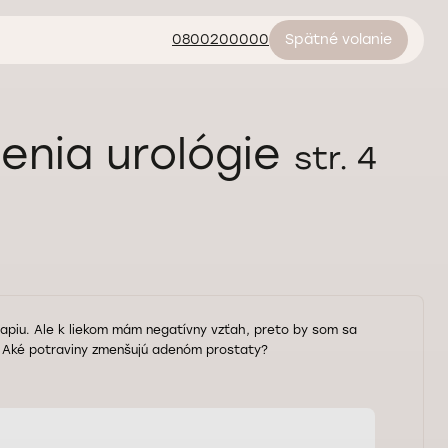
0800200000
Spätné volanie
enia urológie
str. 4
apiu. Ale k liekom mám negatívny vzťah, preto by som sa
ť? Aké potraviny zmenšujú adenóm prostaty?