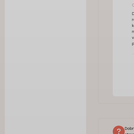
D
r
k
n
v
p
Dobr