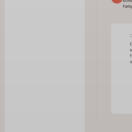
stma
farb
D
s
f
a