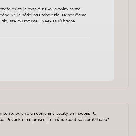
tože existuje vysoké riziko rakoviny tohto
liečbe nie je nádej na uzdravenie. Odporúčame,
k, aby ste mu rozumeli. Neexistujú žiadne
vrbenie, pálenie a nepríjemné pocity pri močení. Po
tup. Povedzte mi, prosím, je možné kúpať sa s uretritídou?