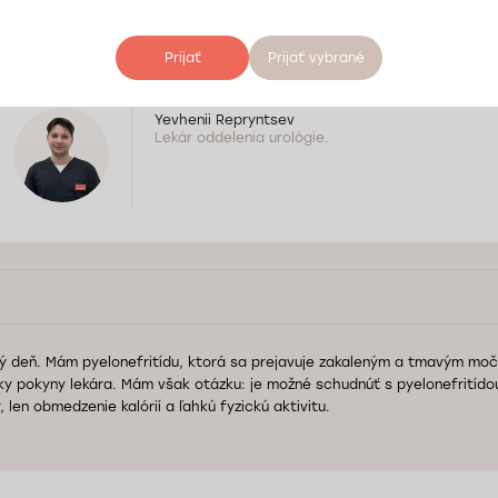
k sa stav zhorší a nie je pozitívna dynamika liečby, odporúča sa opätovn
alšie postupy liečby. Prajeme Vám pekný deň a skoré uzdravenie.
Prijať
Prijať vybrané
Yevhenii Repryntsev
Lekár oddelenia urológie.
ý deň. Mám pyelonefritídu, ktorá sa prejavuje zakaleným a tmavým mo
ky pokyny lekára. Mám však otázku: je možné schudnúť s pyelonefrití
, len obmedzenie kalórií a ľahkú fyzickú aktivitu.