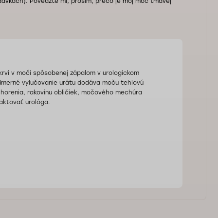
avkách). Povedzte mi, prosím, prečo je môj moč tmavej
krvi v moči spôsobenej zápalom v urologickom
dmerné vylučovanie urátu dodáva moču tehlovú
chorenia, rakovinu obličiek, močového mechúra
aktovať urológa.