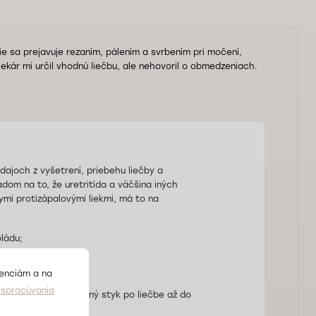
e sa prejavuje rezaním, pálením a svrbením pri močení,
ekár mi určil vhodnú liečbu, ale nehovoril o obmedzeniach.
dajoch z vyšetrení, priebehu liečby a
om na to, že uretritída a väčšina iných
ymi protizápalovými liekmi, má to na
ládu;
renciám a na
e;
spracúvania
o aj chránený pohlavný styk po liečbe až do