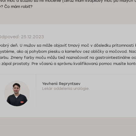
vol moč a sťažilo sa mi močenie (teraz mám kvapkavý moč po malých d
y? Čo mám robiť?
Odpoveď: 25.12.2023
obrý deň. U mužov sa môže objaviť tmavý moč v dôsledku prítomnosti 
ystéme, ako aj pohybom piesku a kameňov cez obličky a močovod. Na
arbu. Zmeny farby moču môžu tiež naznačovať na gastrointestinálne o
 zápal prostaty. Pre včasnú a správnu kvalifikovanú pomoc musíte kont
Yevhenii Repryntsev
Lekár oddelenia urológie.