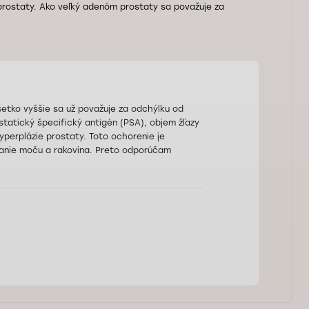
 prostaty. Ako veľký adenóm prostaty sa považuje za
etko vyššie sa už považuje za odchýlku od
statický špecifický antigén (PSA), objem žľazy
perplázie prostaty. Toto ochorenie je
vanie moču a rakovina. Preto odporúčam