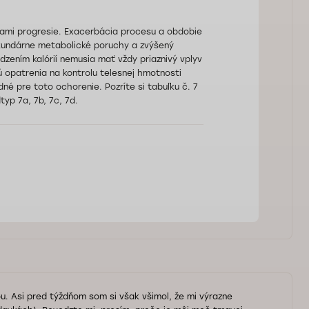
iami progresie. Exacerbácia procesu a obdobie
ekundárne metabolické poruchy a zvýšený
zením kalórií nemusia mať vždy priaznivý vplyv
 opatrenia na kontrolu telesnej hmotnosti
dné pre toto ochorenie. Pozríte si tabuľku č. 7
yp 7a, 7b, 7c, 7d.
u. Asi pred týždňom som si však všimol, že mi výrazne