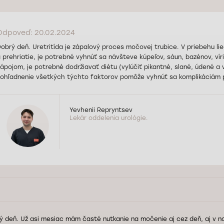
Odpoveď: 20.02.2024
obrý deň. Uretritída je zápalový proces močovej trubice. V priebehu lie
 prehriatie, je potrebné vyhnúť sa návšteve kúpeľov, sáun, bazénov, ví
ápojom, je potrebné dodržiavať diétu (vylúčiť pikantné, slané, údené a
ohľadnenie všetkých týchto faktorov pomôže vyhnúť sa komplikáciám p
Yevhenii Repryntsev
Lekár oddelenia urológie.
ý deň. Už asi mesiac mám časté nutkanie na močenie aj cez deň, aj v no