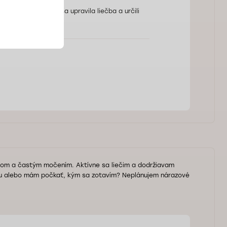
é vyšetrenie, aby sa upravila liečba a určili
čom a častým močením. Aktívne sa liečim a dodržiavam
dou alebo mám počkať, kým sa zotavím? Neplánujem nárazové