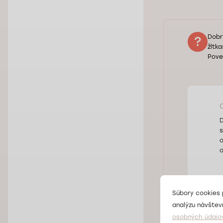
Dobr
žltk
Pove
D
s
o
o
Súbory cookies 
analýzu návštevn
osobných údajo