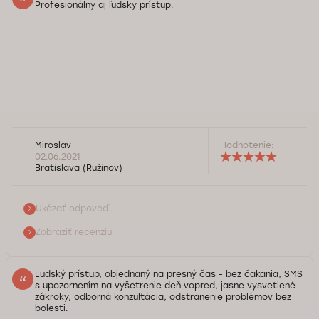
Služba kontroly kvality Doktorpro
Profesionálny aj ľudsky prístup.
Dobrý deň, pán Miroslav. Ďakujeme Vám za vysoké
Miroslav
Hodnotenie:
ohodnotenie našej kliniky a za prejavenú dôveru. Prajeme
02.06.2021
Vám pevné zdravie. Tím DoktorPRO*
Bratislava (Ružinov)
Služba kontroly kvality Doktorpro
Ukázať odpoveď
Zobraziť recenziu
Ľudský prístup, objednaný na presný čas - bez čakania, SMS
s upozornením na vyšetrenie deň vopred, jasne vysvetlené
zákroky, odborná konzultácia, odstranenie problémov bez
bolesti.