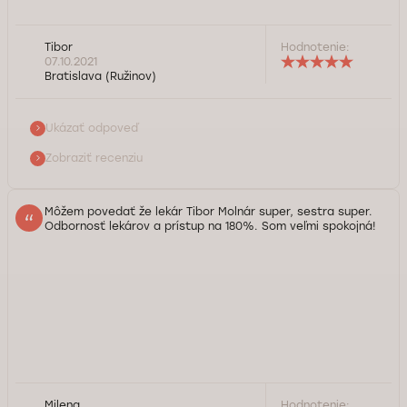
Dobrý deň, pán Tibor. Ďakujeme Vám za dôveru a za
Tibor
Hodnotenie:
pozitívnu spätnú väzbu ohľadom práce nášho tímu. Prajeme
07.10.2021
Vám pevné zdravie. Tím DoktorPRO*
Bratislava (Ružinov)
Služba kontroly kvality Doktorpro
Ukázať odpoveď
Zobraziť recenziu
Môžem povedať že lekár Tibor Molnár super, sestra super.
Odbornosť lekárov a prístup na 180%. Som veľmi spokojná!
Dobrý deň, pani Milena. Ďakujeme za Váš komentár
Milena
Hodnotenie: