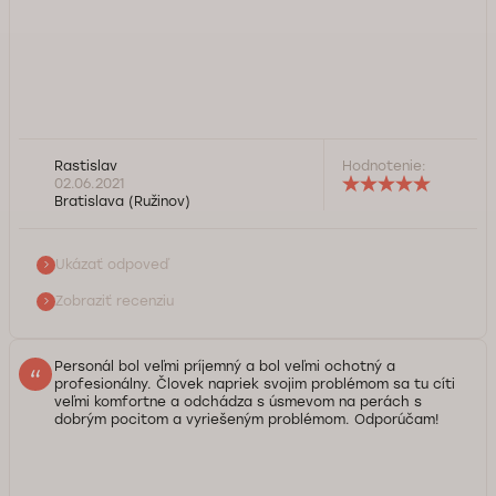
Dobrý deň, pán Rastislav. Ďakujeme za pozitívnu recenziu
Rastislav
Hodnotenie:
na naše medicínske zariadenie. Komfort a podpora našich
02.06.2021
klientov sú pre nás veľmi dôležité, pretože pozitívne
Bratislava (Ružinov)
psychické a emocionálne nastavenie pacientov
považujeme za významný aspekt v procese uzdravenia. Tím
DoktorPRO Vám praje veľa zdravia.*
Ukázať odpoveď
Zobraziť recenziu
Služba kontroly kvality Doktorpro
Personál bol veľmi príjemný a bol veľmi ochotný a
profesionálny. Človek napriek svojim problémom sa tu cíti
veľmi komfortne a odchádza s úsmevom na perách s
dobrým pocitom a vyriešeným problémom. Odporúčam!