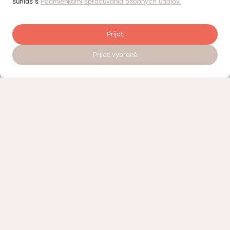
súhlas s
Podmienkami spracúvania osobných údajov.
Prijať
Prijať vybrané
Zanechať recenziu
Kontrola kvality
Práca v Doktorpro
O súkromných medicínskych centrách Doktorpro v Bratislave
Podmienky spracúvania osobných údajov
Vernostný program – zľavy a bonusy Doktorpro v Bratislave