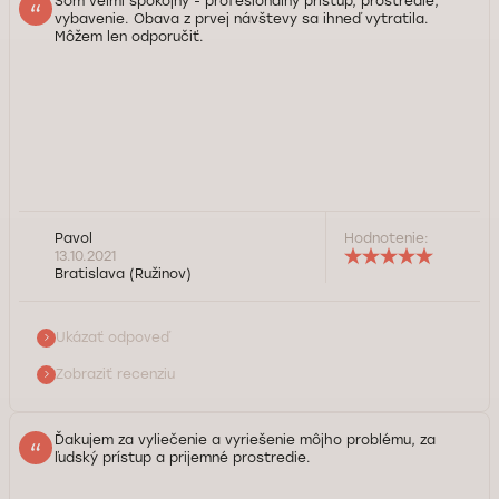
Som veľmi spokojný - profesionálny prístup, prostredie,
vybavenie. Obava z prvej návštevy sa ihneď vytratila.
Môžem len odporučiť.
Dobrý deň, pán Pavol. Ďakujeme Vám za ohodnotenie kliniky
Pavol
Hodnotenie:
DoktorPRO. Pracovnici medicínskeho centra sa snažia, aby
13.10.2021
pacienti sa cítili pohodlne pri riešení takých delikátnych
Bratislava (Ružinov)
problémov. Tím DoktorPRO Vám praje pevné zdravie.*
Ukázať odpoveď
Služba kontroly kvality Doktorpro
Zobraziť recenziu
Ďakujem za vyliečenie a vyriešenie môjho problému, za
ľudský prístup a prijemné prostredie.