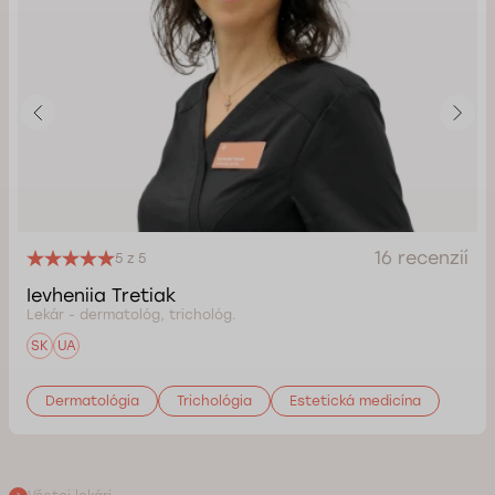
16 recenzií
5 z 5
Ievheniia Tretiak
Lekár - dermatológ, trichológ.
SK
UA
Dermatológia
Trichológia
Estetická medicína