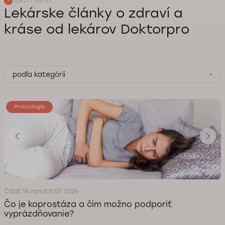
Všetci lekári
Lekárske články o zdraví a
kráse od lekárov Doktorpro
podľa kategórií
Proktológia
Čítať 14 minút
31.07.2026
Čo je koprostáza a čím možno podporiť
vyprázdňovanie?