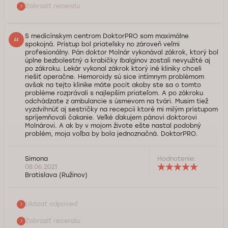
Služba kontroly kvality Doktorpro
Zobraziť recenziu
S medicínskym centrom DoktorPRO som maximálne
spokojná. Prístup bol priateľsky no zároveň veľmi
profesionálny. Pán doktor Molnár vykonával zákrok, ktorý bol
úplne bezbolestný a krabičky Ibalginov zostali nevyužité aj
po zákroku. Lekár vykonal zákrok ktorý iné kliniky chceli
riešiť operačne. Hemoroidy sú sice intímnym problémom
avšak na tejto klinike máte pocit akoby ste sa o tomto
probléme rozprávali s najlepším priateľom. A po zákroku
odchádzate z ambulancie s úsmevom na tvári. Musim tiež
vyzdvihnúť aj sestričky na recepcii ktoré mi milým prístupom
spríjemňovali čakanie. Veľké ďakujem pánovi doktorovi
Molnárovi. A ak by v mojom živote ešte nastal podobný
problém, moja voľba by bola jednoznačná. DoktorPRO.
Dobrý deň, pani Simona. Ďakujeme Vám za pozitívnu spätnú
Simona
Hodnotenie:
väzbu i za to, že ste si našli čas napísať nám tak podrobnú
08.06.2021
recenziu o práci nášho medicínskeho zariadenia. Teší nás,
Bratislava (Ružinov)
že náš lekár-proktológ - pán doktor Tibor Molnár - Vám
pomohol vyriešiť problém, ktorý Vás trápil. Proktológia je
jednou s kľúčových špacializácií našej medzinárodnej
Ukázať odpoveď
medicínskej siete, v rámci ktorej už máme bohaté
Zobraziť recenziu
skúsenosti. V súčasnosti, v medzinárodnej medicínskej sieti