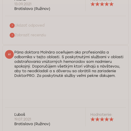
ohľadom návštevy medicínskeho centra DoktorPRO. Náš
13.09.2021
tím robí všetko pre to, aby Vaša návšteva u lekára bola
Bratislava (Ružinov)
maximálne pohodlná. Chráňte si svoje zdravie. Tím
DoktorPRO*
Ukázať odpoveď
Služba kontroly kvality Doktorpro
Zobraziť recenziu
Pána doktora Molnára oceňujem ako profesionála a
odborníka v tejto oblasti. S poskytnutými službami v oblasti
odstraňovania vnútorných hemoroidov som nadmieru
spokojný. Doporučújem všetkým ktorí váhajú s návštevou,
aby to neodkladali a s dôverou sa obrátili na zariadenie
DoktorPRO. Za poskytnuté služby veľmi pekne ďakujem.
Dobrý deň, pán Ľuboš. Ďakujeme Vám za vysoké
Ľuboš
Hodnotenie:
ohodnotenie našej kliniky, služieb, ktoré ponúkame a nášho
19.07.2021
odborníka. Lekár Tibor Molnár je skutočne špičkovým
Bratislava (Ružinov)
odborníkom v oblasti proktológie. Pre nás je veľmi dôležité,