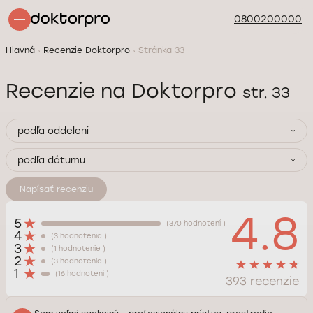
0800200000
Hlavná
Recenzie Doktorpro
Stránka 33
Recenzie na Doktorpro
str. 33
podľa oddelení
podľa dátumu
Napísať recenziu
4.8
5
(370 hodnotení )
4
(3 hodnotenia )
3
(1 hodnotenie )
2
(3 hodnotenia )
1
(16 hodnotení )
393 recenzie