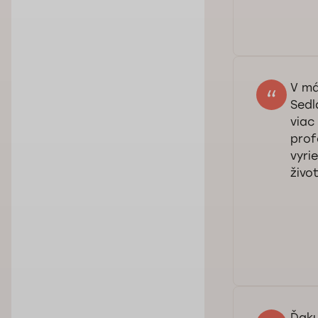
Dob
Ďak
dôl
V má
Sedl
viac
prof
vyri
živo
Dob
dok
pre
Ďaku