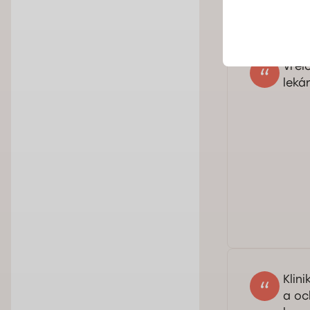
naš
Váš
Vrel
leká
Dob
dok
pro
na n
Klini
a oc