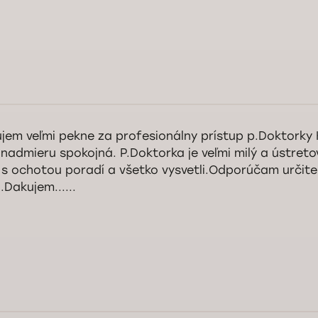
jem veľmi pekne za profesionálny prístup p.Doktorky 
nadmieru spokojná. P.Doktorka je veľmi milý a ústretov
s ochotou poradí a všetko vysvetli.Odporúčam určite
.Dakujem......
rý deň pani Danihelová, ďakujeme vám za pozitívnu recenziu a milé slov
torke Koviekhovej. Sme veľmi radi, že ste bola spokojná s návštevou na
i pomôžeme aj nabudúce. Prajeme vám veľa zdravia.