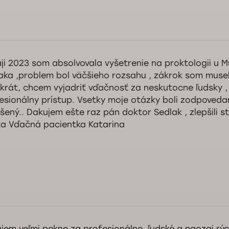
rý deň pani Ewa, sme veľmi radi, že ste bola spokojná s návštevou naše
ujeme za vysoké ocenenie profesionality pani doktorky Pluty. Váš názor
ežitý. Prajeme vám veľa zdravia.
ji 2023 som absolvovala vyšetrenie na proktologii u M
Služba kontroly kvality Doktorpro
aka ,problem bol väčšieho rozsahu , zákrok som muse
 krát, chcem vyjadriť vďačnosť za neskutocne ľudsky ,
esionálny prístup. Vsetky moje otázky boli zodpoveda
ešený.. Dakujem ešte raz pán doktor Sedlak , zlepšili s
ta Vďačná pacientka Katarina
rý deň pani Katarína, ďakujeme vám za pozitívnu recenziu a milé slová 
torovi MUDr. Sedlákovi. S radosťou pomôžeme aj nabudúce. Tešíme sa n
ventívnych návštevách na našej klinike. Prajeme vám veľa zdravia.
Služba kontroly kvality Doktorpro
jem veľmi pekne za profesionálne, ľudské a naozaj rýc