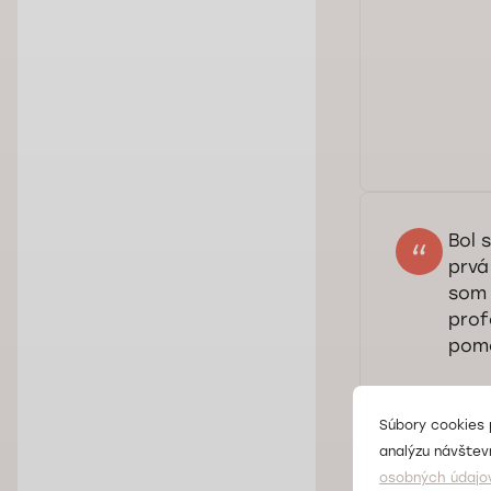
Dob
pro
pre
Bol 
prvá
som 
prof
pomo
Súbory cookies 
analýzu návštevn
Dob
osobných údajo