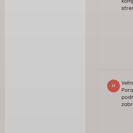
komp
stre
Dob
naš
Pra
Veľm
Pora
podr
zabr