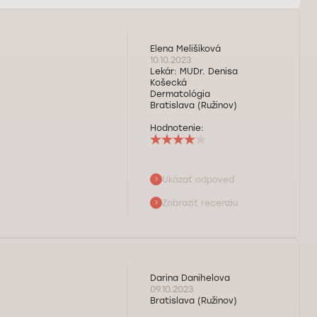
Elena Melišíková
10.10.2023
Lekár:
MUDr. Denisa
Košecká
Dermatológia
Bratislava (Ružinov)
Hodnotenie:
Ukázať odpoveď
 nás dôležitý.
Zobraziť recenziu
Darina Danihelova
09.10.2023
Bratislava (Ružinov)