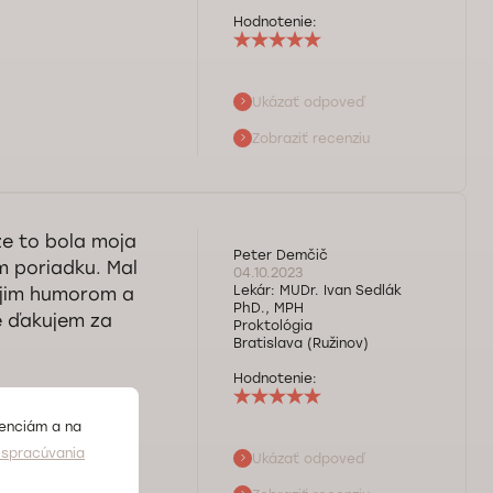
Hodnotenie:
Ukázať odpoveď
nenie
Zobraziť recenziu
 sa na vás pri
že to bola moja
Peter Demčič
m poriadku. Mal
04.10.2023
Lekár:
MUDr. Ivan Sedlák
ojim humorom a
PhD., MPH
e ďakujem za
Proktológia
Bratislava (Ružinov)
Hodnotenie:
renciám a na
spracúvania
Ukázať odpoveď
e boli s návštevou