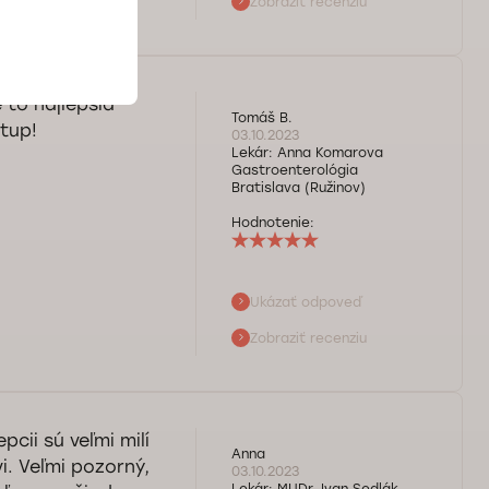
Zobraziť recenziu
nášho personálu.
to najlepšia
Tomáš B.
tup!
03.10.2023
Lekár:
Anna Komarova
Gastroenterológia
Bratislava (Ružinov)
Hodnotenie:
Ukázať odpoveď
ašej pani
Zobraziť recenziu
ť váš zdravotný
tívnych návštevách
pcii sú veľmi milí
Anna
i. Veľmi pozorný,
03.10.2023