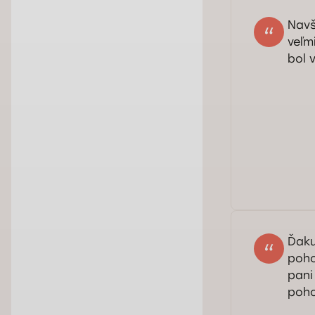
Navš
veľm
bol 
Dob
pan
pre
Ďaku
poho
pani
poh