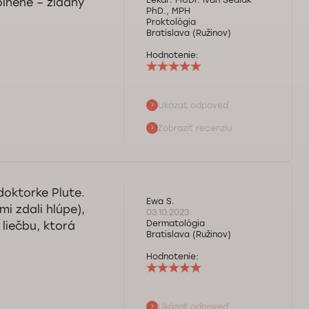
Lekár:
MUDr. Ivan Sedlák
oľnene – žiadny
PhD., MPH
Proktológia
Bratislava (Ružinov)
Hodnotenie:
Ukázať odpoveď
boli s návštevou
Zobraziť recenziu
 Sedlákovi.
doktorke Plute.
Ewa S.
mi zdali hlúpe),
03.10.2023
Dermatológia
 liečbu, ktorá
Bratislava (Ružinov)
Hodnotenie:
Ukázať odpoveď