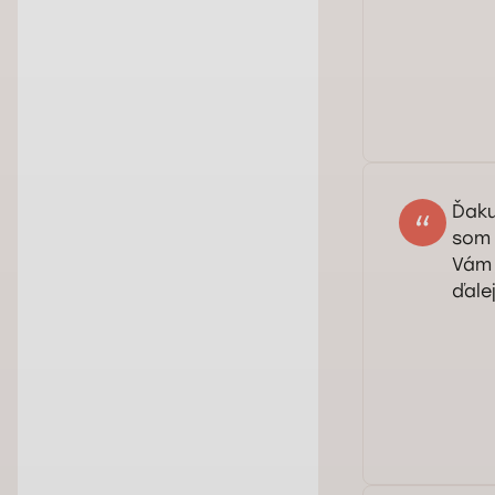
Ďaku
som 
Vám 
ďalej
Dob
dok
Rad