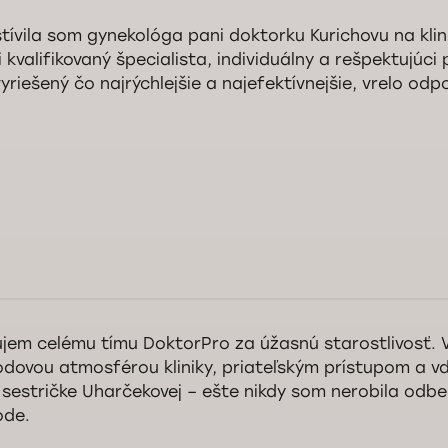
tívila som gynekológa pani doktorku Kurichovu na kli
Služba kontroly kvality Doktorpro
i kvalifikovaný špecialista, individuálny a rešpektujúci
vyriešený čo najrýchlejšie a najefektívnejšie, vrelo od
rý deň pani Natália, ďakujeme za pozitívnu recenziu a za vysoké ocenen
i doktorky Kurichovej. S radosťou pomôžeme aj nabudúce. Tešíme sa na
ventívnych návštevách na našej klinike.
Služba kontroly kvality Doktorpro
jem celému tímu DoktorPro za úžasnú starostlivosť. V
dovou atmosférou kliniky, priateľským prístupom a v
 sestričke Uharčekovej – ešte nikdy som nerobila odber
ode.