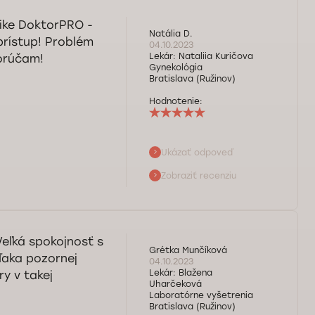
nike DoktorPRO -
Natália D.
 prístup! Problém
04.10.2023
Lekár:
Nataliia Kuričova
porúčam!
Gynekológia
Bratislava (Ružinov)
Hodnotenie:
Ukázať odpoveď
ie profesionality
Zobraziť recenziu
 vás pri
eľká spokojnosť s
Grétka Munčíková
ďaka pozornej
04.10.2023
Lekár:
Blažena
y v takej
Uharčeková
Laboratórne vyšetrenia
Bratislava (Ružinov)