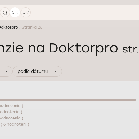
|
Slk
Ukr
Doktorpro
Stránka 26
nzie na Doktorpro
str
podľa dátumu
hodnotenia )
hodnotenie )
hodnotenia )
(16 hodnotení )