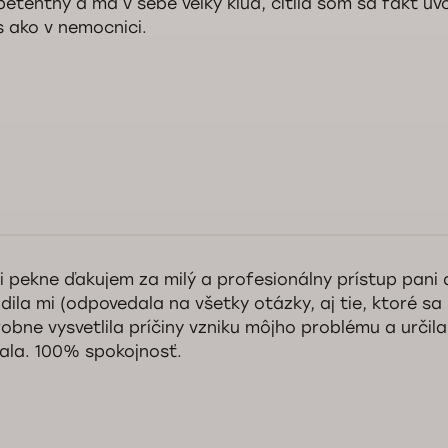
etentný a má v sebe veľký kľud, cítila som sa fakt uv
s ako v nemocnici.
rý deň pani Anna, ďakujeme vám za pozitívnu recenziu. Teší nás, že ste 
ej ambulancie spokojná. Ďakujeme vám za milé slová o pánovi doktorovi
jeme vám veľa zdravia.
Služba kontroly kvality Doktorpro
i pekne ďakujem za milý a profesionálny prístup pani 
dila mi (odpovedala na všetky otázky, aj tie, ktoré sa 
obne vysvetlila príčiny vzniku môjho problému a určila
ala. 100% spokojnosť.