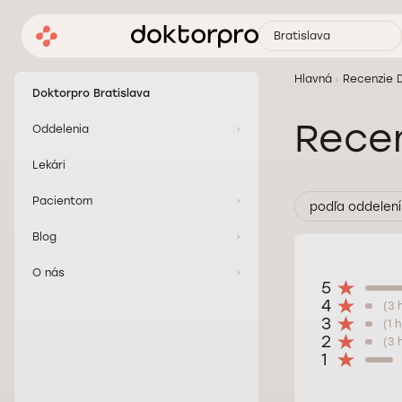
Bratislava
Hlavná
Recenzie 
Doktorpro Bratislava
Rece
Oddelenia
Lekári
Pacientom
podľa oddelení
Blog
O nás
5
4
(3 
3
(1 
2
(3 
1