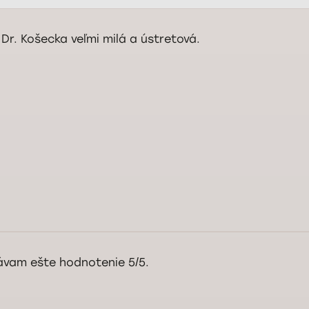
 Dr. Košecka veľmi milá a ústretová.
rý deň pani Melišíková, ďakujeme za pozitívnu recenziu. Váš názor je pre
jeme vám veľa zdravia.
Služba kontroly kvality Doktorpro
ávam ešte hodnotenie 5/5.