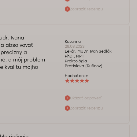
Zobraziť recenziu
j ambulancie.
 je pre nás
udr. Ivana
Katarina
la absolvovať
28.09.2023
Lekár:
MUDr. Ivan Sedlák
 precízny a
PhD., MPH
né, a môj problem
Proktológia
Bratislava (Ružinov)
te kvalitu mojho
Hodnotenie:
Ukázať odpoveď
o našom pánovi
Zobraziť recenziu
a vás pri
hle riešenie