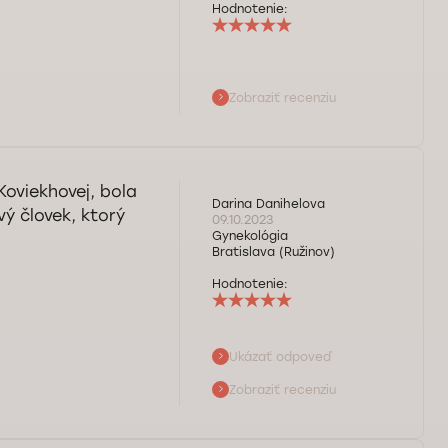
Hodnotenie:
Zobraziť recenziu
Koviekhovej, bola
Darina Danihelova
ý človek, ktorý
09.10.2023
Gynekológia
Bratislava (Ružinov)
Hodnotenie:
Ukázať odpoveď
Zobraziť recenziu
á o našej pani
šej ambulancie.