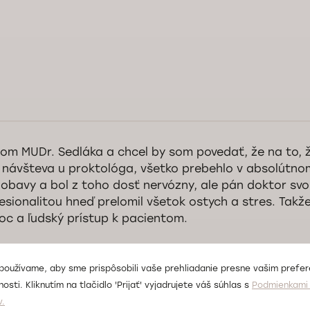
rý deň pani Munčíková, ďakujeme za pozitívnu recenziu a za vysoké oce
fesionality nášho personálu. S radosťou pomôžeme aj nabudúce. Tešíme
ventívnych návštevách na našej klinike.
Služba kontroly kvality Doktorpro
som MUDr. Sedláka a chcel by som povedať, že na to, 
 návšteva u proktológa, všetko prebehlo v absolútno
obavy a bol z toho dosť nervózny, ale pán doktor sv
esionalitou hneď prelomil všetok ostych a stres. Takž
c a ľudský prístup k pacientom.
používame, aby sme prispôsobili vaše prehliadanie presne vašim prefe
osti. Kliknutím na tlačidlo 'Prijať' vyjadrujete váš súhlas s
Podmienkami 
rý deň pán Demčič, ďakujeme vám za pozitívnu recenziu. Teší nás, že st
v.