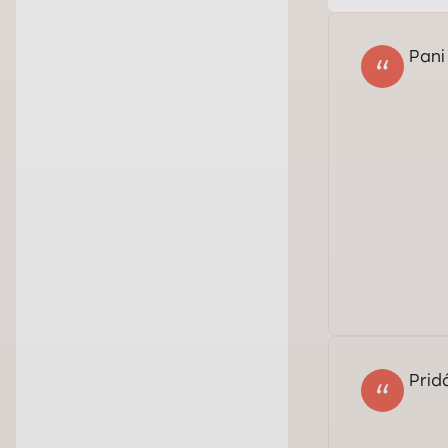
Pani
Dob
Pra
Prid