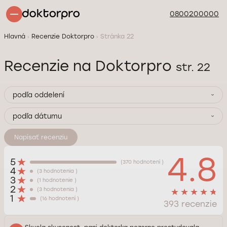
0800200000
Hlavná
Recenzie Doktorpro
Stránka 22
Recenzie na Doktorpro
str. 22
podľa oddelení
podľa dátumu
Napísať recenziu
4.8
5
(370 hodnotení )
4
(3 hodnotenia )
3
(1 hodnotenie )
2
(3 hodnotenia )
1
(16 hodnotení )
393 recenzie