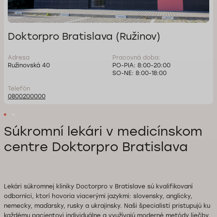
Doktorpro Bratislava (Ružinov)
Adresa
Pracovná doba:
Ružinovská 40
PO-PIA: 8:00-20:00
SO-NE: 8:00-18:00
Telefón
0800200000
Súkromní lekári v medicínskom
centre Doktorpro Bratislava
Lekári súkromnej kliniky Doctorpro v Bratislave sú kvalifikovaní
odborníci, ktorí hovoria viacerými jazykmi: slovensky, anglicky,
nemecky, maďarsky, rusky a ukrajinsky. Naši špecialisti pristupujú ku
každému pacientovi individuálne a využívajú moderné metódy liečby.