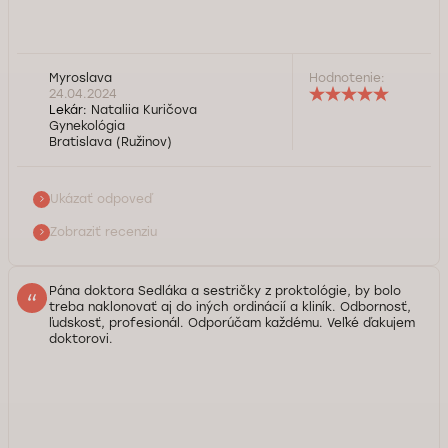
Dobrý deň pani Myroslava, ďakujeme za pozitívnu recenziu.
Myroslava
Hodnotenie:
Prajeme vám veľa zdravia.
24.04.2024
Lekár:
Nataliia Kuričova
Gynekológia
Služba kontroly kvality Doktorpro
Bratislava (Ružinov)
Ukázať odpoveď
Zobraziť recenziu
Pána doktora Sedláka a sestričky z proktológie, by bolo
treba naklonovať aj do iných ordinácií a kliník. Odbornosť,
ľudskosť, profesionál. Odporúčam každému. Veľké ďakujem
doktorovi.