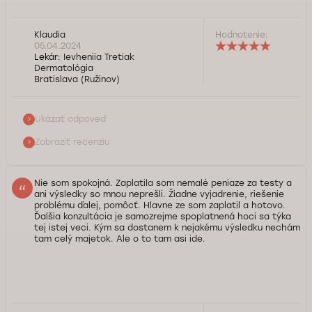
Dobrý deň pani Klaudia, ďakujeme vám za pozitívnu recenziu
Klaudia
Hodnotenie:
a milé slová o našej pani doktorke Evhenii Tretiak. Prajeme
05.04.2024
vám veľa zdravia.
Lekár:
Ievheniia Tretiak
Dermatológia
Bratislava (Ružinov)
Služba kontroly kvality Doktorpro
Ukázať odpoveď
Zobraziť recenziu
Nie som spokojná. Zaplatila som nemalé peniaze za testy a
ani výsledky so mnou neprešli. Žiadne vyjadrenie, riešenie
problému ďalej, pomôcť. Hlavne ze som zaplatil a hotovo.
Ďalšia konzultácia je samozrejme spoplatnená hoci sa týka
tej istej veci. Kým sa dostanem k nejakému výsledku nechám
tam celý majetok. Ale o to tam asi ide.