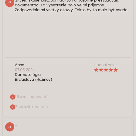
Skvela skusenost..pani doktorka pozorne prestudovala
dokumentaciu a vysetrenie bolo velmi prijemne.
Zodpovedala mi vsetky otazky. Takto by to malo byt vsade.
Dobrý deň pani Anna, ďakujeme vám za pozitívnu recenziu a
Anna
Hodnotenie:
milé slová o našej pani doktorke. Prajeme vám veľa zdravia.
07.05.2024
Dermatológia
Bratislava (Ružinov)
Služba kontroly kvality Doktorpro
Ukázať odpoveď
Zobraziť recenziu
...