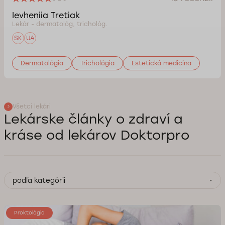
Ievheniia Tretiak
Lekár - dermatológ, trichológ.
SK
UA
Dermatológia
Trichológia
Estetická medicína
Všetci lekári
Lekárske články o zdraví a
kráse od lekárov Doktorpro
podľa kategórií
Proktológia