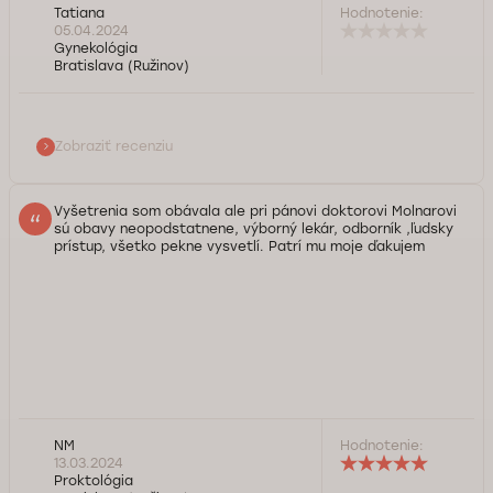
Tatiana
Hodnotenie:
05.04.2024
Gynekológia
Bratislava (Ružinov)
Zobraziť recenziu
Vyšetrenia som obávala ale pri pánovi doktorovi Molnarovi
sú obavy neopodstatnene, výborný lekár, odborník ,ľudsky
prístup, všetko pekne vysvetlí. Patrí mu moje ďakujem
Dobrý deň, ďakujeme za pozitívnu recenziu. Teší nás, že ste
NM
Hodnotenie:
boli s návštevou našej ambulancie a vyšetrením u MUDr.
13.03.2024
Tibora Molnára spokojná. S radosťou pomôžeme aj
Proktológia