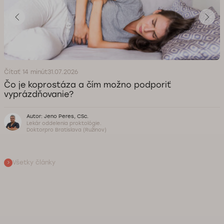
Čítať 14 minút
31.07.2026
Čo je koprostáza a čím možno podporiť
vyprázdňovanie?
Autor: Jeno Peres, CSc.
Lekár oddelenia proktológie.
Doktorpro Bratislava (Ružinov)
Všetky články