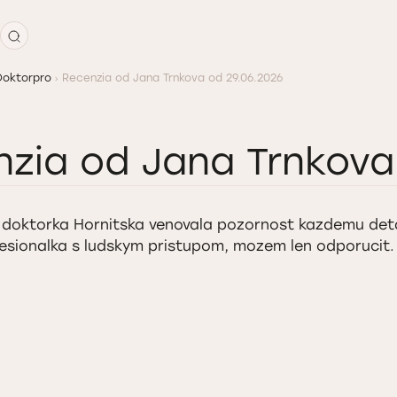
Doktorpro
Recenzia od Jana Trnkova od 29.06.2026
zia od Jana Trnkova
 doktorka Hornitska venovala pozornost kazdemu deta
esionalka s ludskym pristupom, mozem len odporucit.