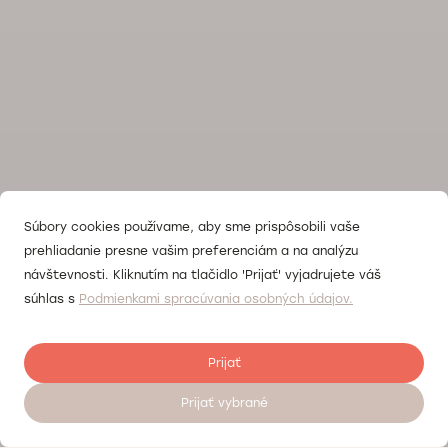
Súbory cookies používame, aby sme prispôsobili vaše
prehliadanie presne vašim preferenciám a na analýzu
návštevnosti. Kliknutím na tlačidlo 'Prijať' vyjadrujete váš
súhlas s
Podmienkami spracúvania osobných údajov.
Prijať
Prijať vybrané
Objednať sa na vyšetrenie 24/7