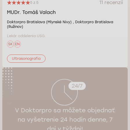
11 recenzií
5 z 5
MUDr. Tomáš Valach
Doktorpro Bratislava (Mlynské Nivy) , Doktorpro Bratislava
(Ružinov)
Lekár oddelenia USG.
SK
EN
Ultrasonografia
V Doktorpro sa môžete objednať
na vyšetrenie 24 hodín denne, 7
dní v týždni!