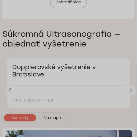
Zobraziť viac
Súkromná Ultrasonografia —
objednať vyšetrenie
Dopplerovské vyšetrenie v
Bratislave
Cena služby od 41 eur
Kontakty
Na mape