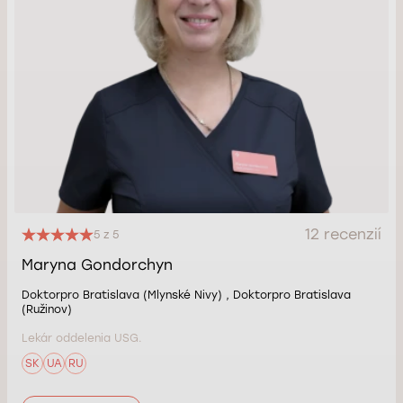
12 recenzií
5 z 5
Maryna Gondorchyn
Doktorpro Bratislava (Mlynské Nivy) , Doktorpro Bratislava
(Ružinov)
Lekár oddelenia USG.
SK
UA
RU