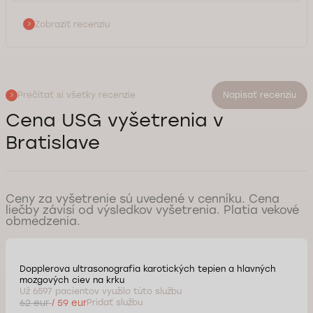
Zobraziť recenziu
Prečítať si všetky recenzie
Napísať recenziu
Cena USG vyšetrenia v
Bratislave
Ceny za vyšetrenie sú uvedené v cenníku. Cena
liečby závisí od výsledkov vyšetrenia. Platia vekové
obmedzenia.
Dopplerova ultrasonografia karotických tepien a hlavných
mozgových ciev na krku
Už 6597 pacientov využilo túto službu
62 eur
/ 59 eur
Pridať službu