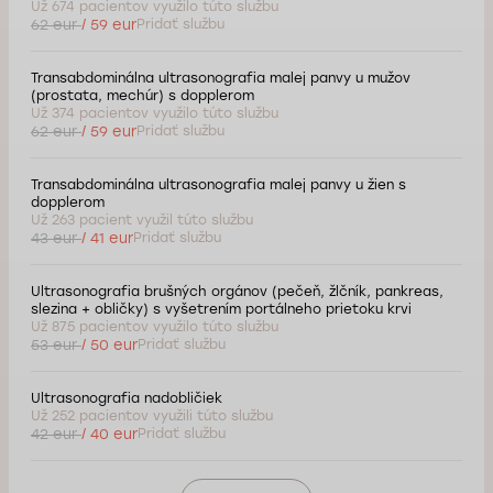
Už 674 pacientov využilo túto službu
62 eur
/ 59 eur
Pridať službu
Transabdominálna ultrasonografia malej panvy u mužov
(prostata, mechúr) s dopplerom
Už 374 pacientov využilo túto službu
62 eur
/ 59 eur
Pridať službu
Transabdominálna ultrasonografia malej panvy u žien s
dopplerom
Už 263 pacient využil túto službu
43 eur
/ 41 eur
Pridať službu
Ultrasonografia brušných orgánov (pečeň, žlčník, pankreas,
slezina + obličky) s vyšetrením portálneho prietoku krvi
Už 875 pacientov využilo túto službu
53 eur
/ 50 eur
Pridať službu
Ultrasonografia nadobličiek
Už 252 pacientov využili túto službu
42 eur
/ 40 eur
Pridať službu