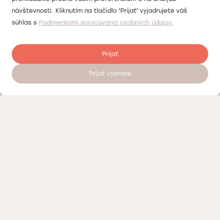
návštevnosti. Kliknutím na tlačidlo 'Prijať' vyjadrujete váš
súhlas s
Podmienkami spracúvania osobných údajov.
Prijať
Prijať vybrané
Zanechať recenziu
Kontrola kvality
Práca v Doktorpro
O súkromných medicínskych centrách Doktorpro v Bratislave
Podmienky spracúvania osobných údajov