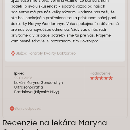
aj za vaše milé slová. Veľmi si vážime, že ste sa s nami
podelili o svoju skúsenosť – spätná väzba od našich
pacientov má pre nás veľký význam. Úprimne nás teší, že
ste boli spokojná s profesionalitou a prístupom našej pani
doktorky Maryny Gondorchyn. Vaša spokojnosť a dôvera sú
pre nás tou najväčšou odmenou. Vždy vás u nás radi
privítame a v prípade potreby sme tu pre vás. Prajeme
vám pevné zdravie. S pozdravom, tím Doktorpro
Služba kontroly kvality Doktorpro
Ірина
Hodnotenie:
22.01.2026
Lekár:
Maryna Gondorchyn
Ultrasonografia
Bratislava (Mlynské Nivy)
Skryť odpoveď
Recenzie na lekára Maryna