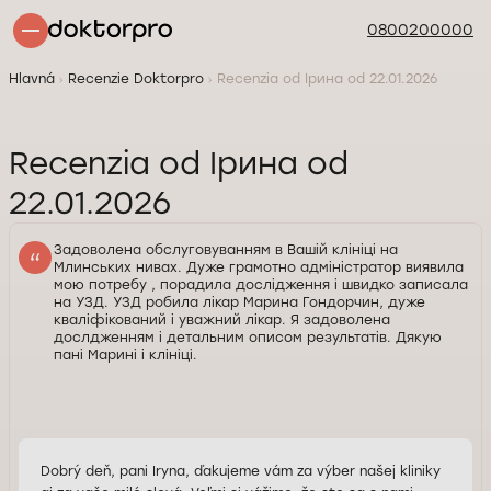
0800200000
Hlavná
Recenzie Doktorpro
Recenzia od Ірина od 22.01.2026
Recenzia od Ірина od
22.01.2026
Задоволена обслуговуванням в Вашій клініці на
Млинських нивах. Дуже грамотно адміністратор виявила
мою потребу , порадила дослідження і швидко записала
на УЗД. УЗД робила лікар Марина Гондорчин, дуже
кваліфікований і уважний лікар. Я задоволена
дослдженням і детальним описом результатів. Дякую
пані Марині і клініці.
Dobrý deň, pani Iryna, ďakujeme vám za výber našej kliniky