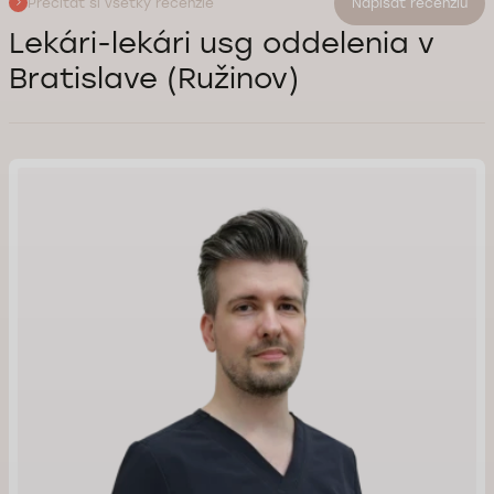
Prečítať si všetky recenzie
Napísať recenziu
Lekári-lekári usg oddelenia v
Bratislave (Ružinov)