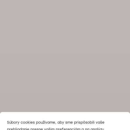
Súbory cookies používame, aby sme prispôsobili vaše
prehliadanie presne vašim preferenciám a na analýzu