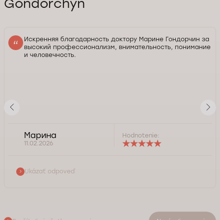
Gondorchyn
Искренняя благодарность доктору Марине Гондорчин за
высокий профессионализм, внимательность, понимание
и человечность.
Марина
Hodnotenie:
11.02.2026
Ukázať odpoveď