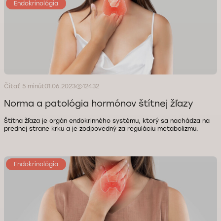
Endokrinológia
Čítať 5 minút
01.06.2023
12432
Norma a patológia hormónov štítnej žľazy
Štítna žľaza je orgán endokrinného systému, ktorý sa nachádza na
prednej strane krku a je zodpovedný za reguláciu metabolizmu.
Endokrinológia