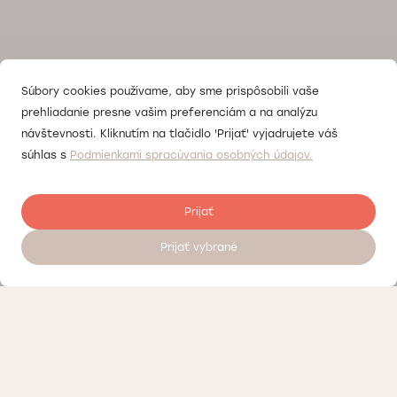
Súbory cookies používame, aby sme prispôsobili vaše
prehliadanie presne vašim preferenciám a na analýzu
návštevnosti. Kliknutím na tlačidlo 'Prijať' vyjadrujete váš
súhlas s
Podmienkami spracúvania osobných údajov.
Prijať
Prijať vybrané
Objednať sa na vyšetrenie 24/7
Kontrola kvality
Práca v Doktorpro