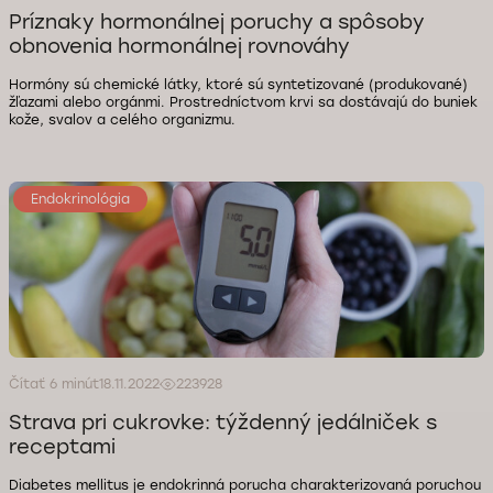
Príznaky hormonálnej poruchy a spôsoby
obnovenia hormonálnej rovnováhy
Hormóny sú chemické látky, ktoré sú syntetizované (produkované)
žľazami alebo orgánmi. Prostredníctvom krvi sa dostávajú do buniek
kože, svalov a celého organizmu.
Endokrinológia
Čítať 6 minút
18.11.2022
223928
Strava pri cukrovke: týždenný jedálniček s
receptami
Diabetes mellitus je endokrinná porucha charakterizovaná poruchou