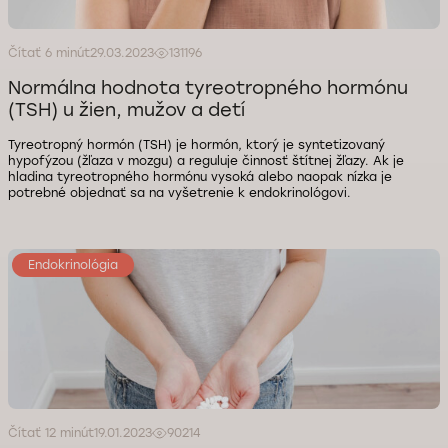
Čítať 6 minút
29.03.2023
131196
Normálna hodnota tyreotropného hormónu
(TSH) u žien, mužov a detí
Tyreotropný hormón (TSH) je hormón, ktorý je syntetizovaný
hypofýzou (žľaza v mozgu) a reguluje činnosť štítnej žľazy. Ak je
hladina tyreotropného hormónu vysoká alebo naopak nízka je
potrebné objednať sa na vyšetrenie k endokrinológovi.
Endokrinológia
Čítať 12 minút
19.01.2023
90214