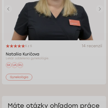
14 recenzií
5 z 5
Nataliia Kuričova
Lekár oddelenia gynekológie.
SK
UA
RU
Gynekológia
Máte otázky ohľadom práce