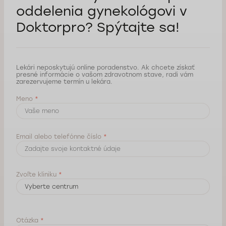
oddelenia gynekológovi
v
Doktorpro? Spýtajte sa!
Lekári neposkytujú online poradenstvo. Ak chcete získať
presné informácie o vašom zdravotnom stave, radi vám
zarezervujeme termín u lekára.
Meno
*
Email alebo telefónne číslo
*
Zvoľte kliniku
*
Otázka
*