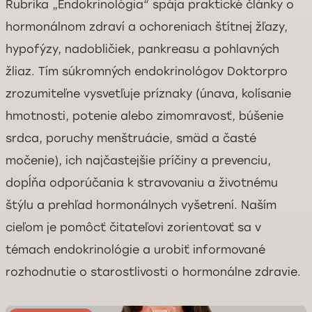
Rubrika „Endokrinológia“ spája praktické články o
hormonálnom zdraví a ochoreniach štítnej žľazy,
hypofýzy, nadobličiek, pankreasu a pohlavných
žliaz. Tím súkromných endokrinológov Doktorpro
zrozumiteľne vysvetľuje príznaky (únava, kolísanie
hmotnosti, potenie alebo zimomravosť, búšenie
srdca, poruchy menštruácie, smäd a časté
močenie), ich najčastejšie príčiny a prevenciu,
dopĺňa odporúčania k stravovaniu a životnému
štýlu a prehľad hormonálnych vyšetrení. Naším
cieľom je pomôcť čitateľovi zorientovať sa v
témach endokrinológie a urobiť informované
rozhodnutie o starostlivosti o hormonálne zdravie.