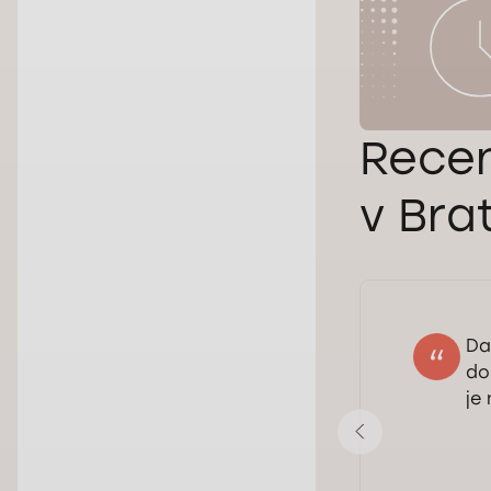
Recen
v Bra
Da
Margareta
do
23.09.2025
je
Hodnotenie: