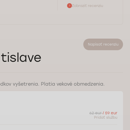
Zobraziť recenziu
Napísať recenziu
tislave
edkov vyšetrenia. Platia vekové obmedzenia.
62 eur
/ 59 eur
Pridať službu