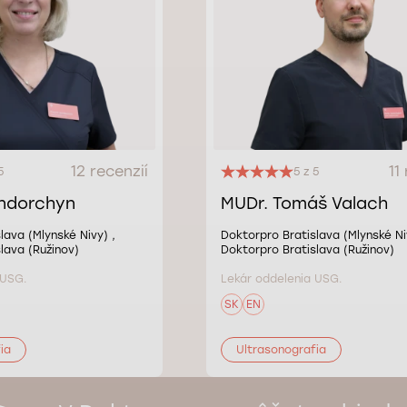
12 recenzií
11
5
5 z 5
ndorchyn
MUDr. Tomáš Valach
lava (Mlynské Nivy) ,
Doktorpro Bratislava (Mlynské Ni
lava (Ružinov)
Doktorpro Bratislava (Ružinov)
 USG.
Lekár oddelenia USG.
SK
EN
ia
Ultrasonografia