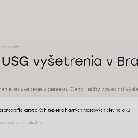
ky recenzie
USG vyšetrenia v Bra
enie sú uvedené v cenníku. Cena liečby závisí od výsl
asonografia karotických tepien a hlavných mozgových ciev na krku
ov využilo túto službu