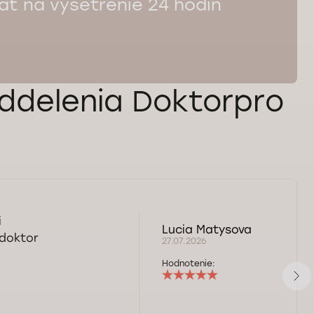
ť na vyšetrenie 24 hodín
ddelenia Doktorpro
i
Lucia Matysova
 doktor
27.07.2026
Hodnotenie: