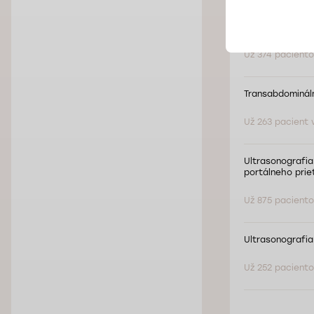
Transabdomináln
Už 374 pacientov
Transabdomináln
Už 263 pacient v
Ultrasonografia
portálneho prie
Už 875 pacientov
Ultrasonografia
Už 252 pacientov