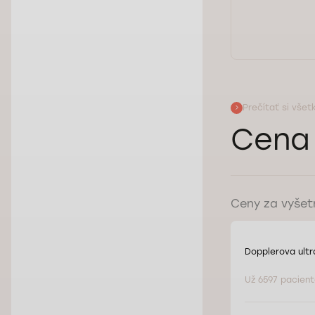
Ukázať odpoveď
Prečítať si všet
Cena 
Ceny za vyšetr
Dopplerova ultr
Už 6597 pacient