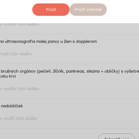
Prijať
Prijať vybrané
a ultrasonografia malej panvy u mužov (prostata, mechúr) s dopplero
 využilo túto službu
a ultrasonografia malej panvy u žien s dopplerom
yužil túto službu
 brušných orgánov (pečeň, žlčník, pankreas, slezina + obličky) s vyšetr
toku krvi
 využilo túto službu
 nadobličiek
 využili túto službu