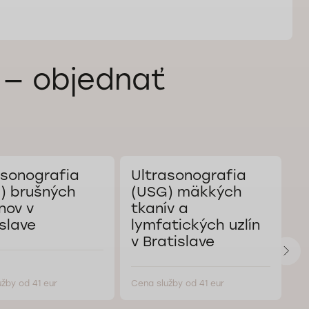
 — objednať
asonografia
Ultrasonografia
U
) brušných
(USG) mäkkých
(
nov v
tkanív a
n
slave
lymfatických uzlín
B
v Bratislave
žby od 41 eur
Cena služby od 41 eur
Ce