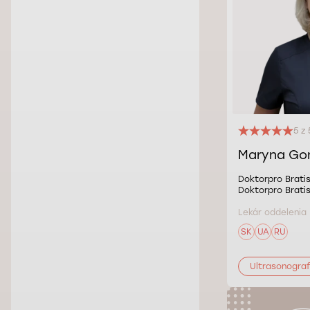
5 z 
Maryna Go
Doktorpro Bratis
Doktorpro Bratis
Lekár oddelenia
SK
UA
RU
Ultrasonograf