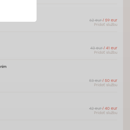
m
62 eur
/ 59 eur
Pridať službu
43 eur
/ 41 eur
Pridať službu
ením
53 eur
/ 50 eur
Pridať službu
42 eur
/ 40 eur
Pridať službu