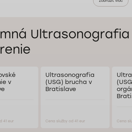
Zobraziť viac
mná Ultrasonografia
renie
ovské
Ultrasonografia
Ultr
ie v
(USG) brucha v
(USG
ve
Bratislave
orgá
Brati
d 41 eur
Cena služby od 41 eur
Cena slu