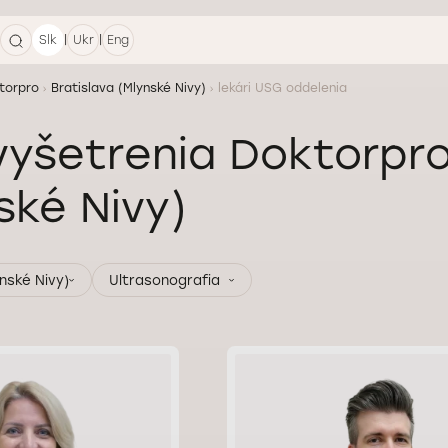
|
|
Slk
Ukr
Eng
torpro
Bratislava (Mlynské Nivy)
lekári USG oddelenia
yšetrenia Doktorpro
ské Nivy)
ynské Nivy)
Ultrasonografia