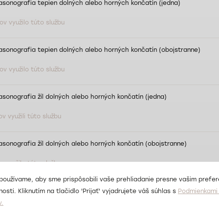
asonografia tepien dolných alebo horných končatín (jedna)
ov využilo túto službu
asonografia tepien dolných alebo horných končatín (obojstranne)
ov využilo túto službu
asonografia žíl dolných alebo horných končatín (jedna)
v využili túto službu
asonografia žíl dolných alebo horných končatín (obojstranne)
 využilo túto službu
používame, aby sme prispôsobili vaše prehliadanie presne vašim prefe
onografia štítnej žľazy, slinných žliaz a periférnych lymfatických uzlín
osti. Kliknutím na tlačidlo 'Prijať' vyjadrujete váš súhlas s
Podmienkami 
v.
 využilo túto službu