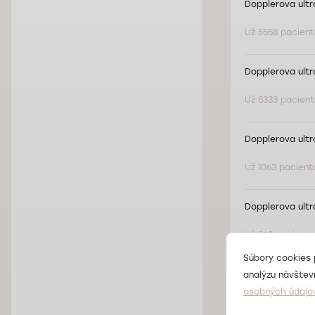
Dopplerova ultr
Už 5558 pacient
Dopplerova ultr
Už 5333 pacient
Dopplerova ultr
Už 1063 paciento
Dopplerova ultr
Už 968 pacientov
Súbory cookies 
Komplexná ultras
analýzu návštevn
osobných údajo
Už 674 pacientov