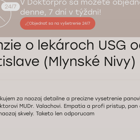
V Doktorpro sa môžete objedna
denne, 7 dní v týždni!
Objednať sa na vyšetrenie 24/7
zie o lekároch USG o
tislave (Mlynské Nivy)
kujem za naozaj detailne a precizne vysetrenie panov
ktorovi MUDr. Valachovi. Empatia a profi pristup, pan
 naozaj skvely. Taketo len odporucam