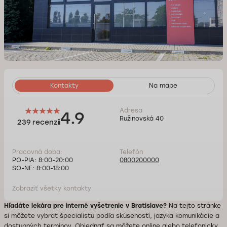
Kontakty
Na mape
Adresa
4.9
Ružinovská 40
239 recenzií
Pracovná doba:
Telefón
PO-PIA: 8:00-20:00
0800200000
SO-NE: 8:00-18:00
Zobraziť všetky kontakty
Hľadáte lekára pre interné vyšetrenie v Bratislave?
Na tejto stránke
si môžete vybrať špecialistu podľa skúseností, jazyka komunikácie a
dostupných termínov. Objednať sa môžete online alebo telefonicky