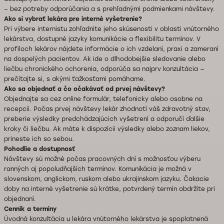
– bez potreby odporúčania a s prehľadnými podmienkami návštevy.
Ako si vybrať lekára pre interné vyšetrenie?
Pri výbere internistu zohľadnite jeho skúsenosti v oblasti vnútorného
lekárstva, dostupné jazyky komunikácie a flexibilitu termínov. V
profiloch lekárov nájdete informácie o ich vzdelaní, praxi a zameraní
na dospelých pacientov. Ak ide o dlhodobejšie sledovanie alebo
liečbu chronického ochorenia, odporúča sa najprv konzultácia —
prečítajte si, s akými ťažkosťami pomáhame.
Ako sa objednať a čo očakávať od prvej návštevy?
Objednajte sa cez online formulár, telefonicky alebo osobne na
recepcii. Počas prvej návštevy lekár zhodnotí váš zdravotný stav,
preberie výsledky predchádzajúcich vyšetrení a odporučí ďalšie
kroky či liečbu. Ak máte k dispozícii výsledky alebo zoznam liekov,
prineste ich so sebou.
Pohodlie a dostupnosť
Návštevy sú možné počas pracovných dní s možnosťou výberu
ranných aj popoludňajších termínov. Komunikácia je možná v
slovenskom, anglickom, ruskom alebo ukrajinskom jazyku. Čakacie
doby na interné vyšetrenie sú krátke, potvrdený termín obdržíte pri
objednaní.
Cenník a termíny
Úvodná konzultácia u lekára vnútorného lekárstva je spoplatnená