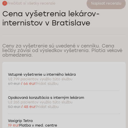
Prečítať si všetky recenzie
Napísať recenziu
Cena vyšetrenia lekárov-
internistov v Bratislave
Ceny za vyšetrenie sú uvedené v cenníku. Cena
liečby závisí od výsledkov vyšetrenia. Platia vekové
obmedzenia.
Vstupné vyšetrenie u interného lekára
Už 799 pacientov využilo túto službu
69 eur
/ 66 eur
Pridať službu
Opakovaná konzultácia s interným lekárom
Už 265 pacientov využilo túto službu
50 eur
/ 48 eur
Pridať službu
Vaxigrip Tetra
19 eur
Platba v med. centre