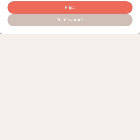
Prijať
Prijať vybrané
Objednať sa na vyšetrenie 24/7
Kontrola kvality
Práca v Doktorpro
O súkromných medicínskych centrách Doktorpro v Bratislave
Podmienky spracúvania osobných údajov
Vernostný program – zľavy a bonusy Doktorpro v Bratislave
Kontaktujte nás alebo navštívte naše medicínske centrum
Reklama pre kliniku
Likyemo.com