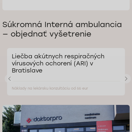
Súkromná Interná ambulancia
— objednať vyšetrenie
Liečba akútnych respiračných
vírusových ochorení (ARI) v
Bratislave
Náklady na lekársku konzultáciu od 66 eur