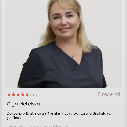
5 recenzií
5 z 5
Olga Metelska
Doktorpro Bratislava (Mlynské Nivy) , Doktorpro Bratislava
(Ružinov)
Lekár oddelenia Vnútorné lekárstvo.