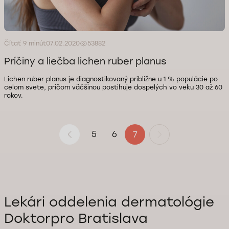
Čítať 9 minút
07.02.2020
53882
Príčiny a liečba lichen ruber planus
Lichen ruber planus je diagnostikovaný približne u 1 % populácie po
celom svete, pričom väčšinou postihuje dospelých vo veku 30 až 60
rokov.
5
6
7
Lekári oddelenia dermatológie
Doktorpro Bratislava