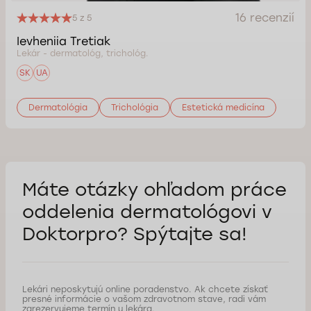
16 recenzií
5 z 5
Ievheniia Tretiak
Lekár - dermatológ, trichológ.
SK
UA
Dermatológia
Trichológia
Estetická medicína
Máte otázky ohľadom práce
oddelenia dermatológovi
v
Doktorpro? Spýtajte sa!
Lekári neposkytujú online poradenstvo. Ak chcete získať
presné informácie o vašom zdravotnom stave, radi vám
zarezervujeme termín u lekára.