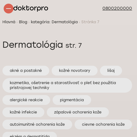
0800200000
Hlavná
Blog
kategória: Dermatológia
Stránka 7
Dermatológia
str. 7
akné a postakné
kožné novotvary
lišaj
kozmetika, ošetrenie a starostlivosť o pleť bez použitia
prístrojovej techniky
alergické reakcie
pigmentácia
kožné infekcie
zápalové ochorenia kože
autoimunitné ochorenia kože
cievne ochorenia kože
ekzém a dermatitída