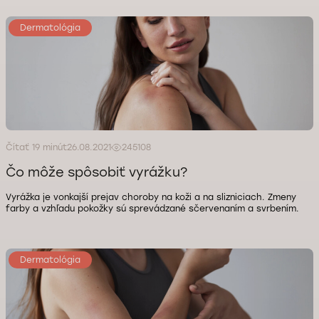
Dermatológia
Čítať 19 minút
26.08.2021
245108
Čo môže spôsobiť vyrážku?
Vyrážka je vonkajší prejav choroby na koži a na slizniciach. Zmeny
farby a vzhľadu pokožky sú sprevádzané sčervenaním a svrbením.
Dermatológia