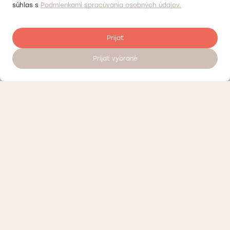
súhlas s
Podmienkami spracúvania osobných údajov.
Prijať
Prijať vybrané
Objednať sa na vyšetrenie 24/7
Kontrola kvality
Práca v Doktorpro
O súkromných medicínskych centrách Doktorpro v Bratislave
Podmienky spracúvania osobných údajov
Vernostný program – zľavy a bonusy Doktorpro v Bratislave
Kontaktujte nás alebo navštívte naše medicínske centrum