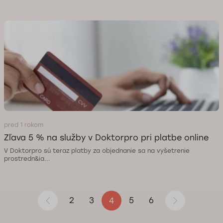
pred 1 rokom
Zľava 5 % na služby v Doktorpro pri platbe online
V Doktorpro sú teraz platby za objednanie sa na vyšetrenie
prostredn&ia...
2
3
5
6
4