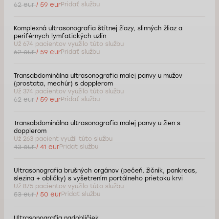
62 eur
/ 59 eur
Pridať službu
Komplexná ultrasonografia štítnej žľazy, slinných žliaz a
periférnych lymfatických uzlín
Už 674 pacientov využilo túto službu
62 eur
/ 59 eur
Pridať službu
Transabdominálna ultrasonografia malej panvy u mužov
(prostata, mechúr) s dopplerom
Už 374 pacientov využilo túto službu
62 eur
/ 59 eur
Pridať službu
Transabdominálna ultrasonografia malej panvy u žien s
dopplerom
Už 263 pacient využil túto službu
43 eur
/ 41 eur
Pridať službu
Ultrasonografia brušných orgánov (pečeň, žlčník, pankreas,
slezina + obličky) s vyšetrením portálneho prietoku krvi
Už 875 pacientov využilo túto službu
53 eur
/ 50 eur
Pridať službu
Ultrasonografia nadobličiek