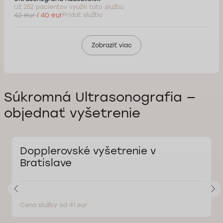
Už 252 pacientov využili túto službu
42 eur
/ 40 eur
Pridať službu
Zobraziť viac
Súkromná Ultrasonografia —
objednať vyšetrenie
Dopplerovské vyšetrenie v
Bratislave
Cena služby od 41 eur