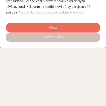
prehliadanie presne vašim preferenciám a na analýzu
návštevnosti. Kliknutím na tlačidlo 'Prijať' vyjadrujete váš
súhlas s
Podmienkami spracúvania osobných údajov.
Prijať
Prijať vybrané
Objednať sa na vyšetrenie 24/7
Kontrola kvality
Práca v Doktorpro
O súkromných medicínskych centrách Doktorpro v Bratislave
Podmienky spracúvania osobných údajov
Vernostný program – zľavy a bonusy Doktorpro v Bratislave