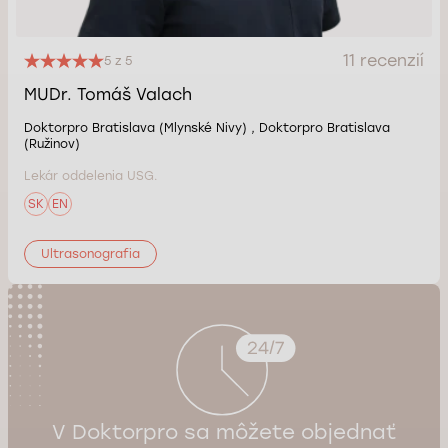
11 recenzií
5 z 5
MUDr. Tomáš Valach
Doktorpro Bratislava (Mlynské Nivy) , Doktorpro Bratislava
(Ružinov)
Lekár oddelenia USG.
SK
EN
Ultrasonografia
V Doktorpro sa môžete objednať