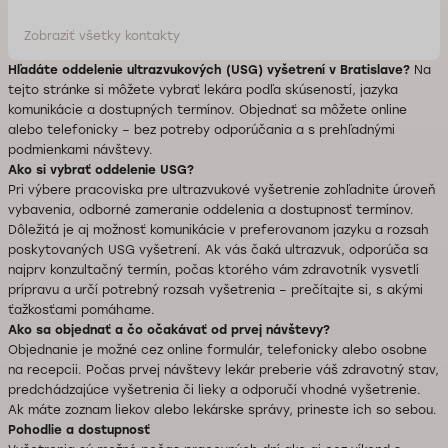
Zobraziť všetky kontakty
Hľadáte oddelenie ultrazvukových (USG) vyšetrení v Bratislave?
Na
tejto stránke si môžete vybrať lekára podľa skúseností, jazyka
komunikácie a dostupných termínov. Objednať sa môžete online
alebo telefonicky – bez potreby odporúčania a s prehľadnými
podmienkami návštevy.
Ako si vybrať oddelenie USG?
Pri výbere pracoviska pre ultrazvukové vyšetrenie zohľadnite úroveň
vybavenia, odborné zameranie oddelenia a dostupnosť termínov.
Dôležitá je aj možnosť komunikácie v preferovanom jazyku a rozsah
poskytovaných USG vyšetrení. Ak vás čaká ultrazvuk, odporúča sa
najprv konzultačný termín, počas ktorého vám zdravotník vysvetlí
prípravu a určí potrebný rozsah vyšetrenia – prečítajte si, s akými
ťažkosťami pomáhame.
Ako sa objednať a čo očakávať od prvej návštevy?
Objednanie je možné cez online formulár, telefonicky alebo osobne
na recepcii. Počas prvej návštevy lekár preberie váš zdravotný stav,
predchádzajúce vyšetrenia či lieky a odporučí vhodné vyšetrenie.
Ak máte zoznam liekov alebo lekárske správy, prineste ich so sebou.
Pohodlie a dostupnosť