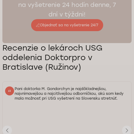
na vyšetrenie 24 hodín denne, 7
dní v týždni!
Objednať sa na vyšetrenie 24/7
Recenzie o lekároch USG
oddelenia Doktorpro v
Bratislave (Ružinov)
Pani doktorka M. Gondorchyn je najdôkladnejšou,
najvnímavejšou a najcitlivejšou odborníčkou, akú som kedy
mala možnosť pri USG vyšetrení na Slovensku stretnúť.