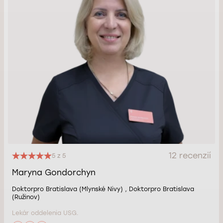
12 recenzií
5 z 5
Maryna Gondorchyn
Doktorpro Bratislava (Mlynské Nivy) , Doktorpro Bratislava
(Ružinov)
Lekár oddelenia USG.