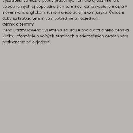
Vyšetrenia sú možné počas pracovných dní ako aj cez víkend s
voľbou ranných aj popoludňajších termínov. Komunikácia je možná v
slovenskom, anglickom, ruskom alebo ukrajinskom jazyku. Čakacie
doby sú krátke, termín vám potvrdíme pri objednaní.
Cenník a termíny
Cena ultrazvukového vyšetrenia sa určuje podľa aktuálneho cenníka
kliniky. Informácie o voľných termínoch a orientačných cenách vám
poskytneme pri objednaní.