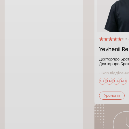
5 з 
Yevhenii R
Докторпро Брати
Докторпро Брат
Лікар відділення
SK
EN
UA
RU
Урологія