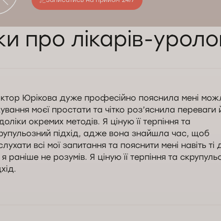
Записатись на прийом 24/7
ки про лікарів-урол
ктор Юрікова дуже професійно пояснила мені мож
кування моєї простати та чітко роз’яснила переваги 
доліки окремих методів. Я ціную її терпіння та
рупульозний підхід, адже вона знайшла час, щоб
слухати всі мої запитання та пояснити мені навіть ті 
і я раніше не розумів. Я ціную її терпіння та скрупул
дхід.