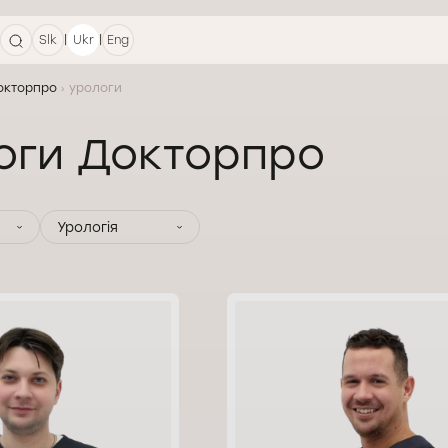
|
|
Slk
Ukr
Eng
Докторпро
урологи
оги Докторпро
Урологія