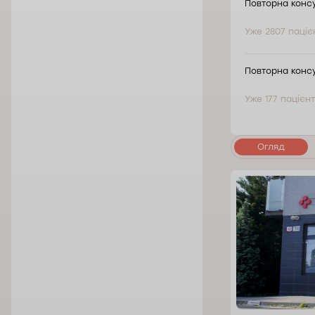
Повторна консу
Уже 2807 паціє
Повторна консу
Уже 177 пацієн
Огляд