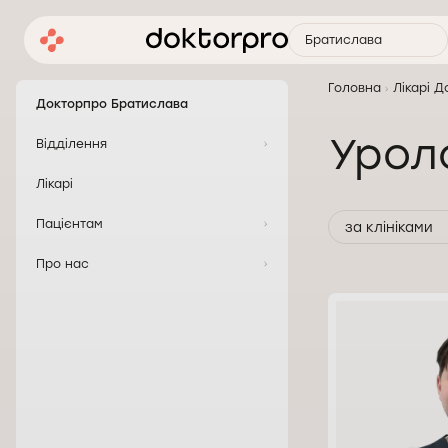
Братислава
Головна
Лікарі 
Докторпро Братислава
Урол
Відділення
Лікарі
Пацієнтам
за клініками
Про нас