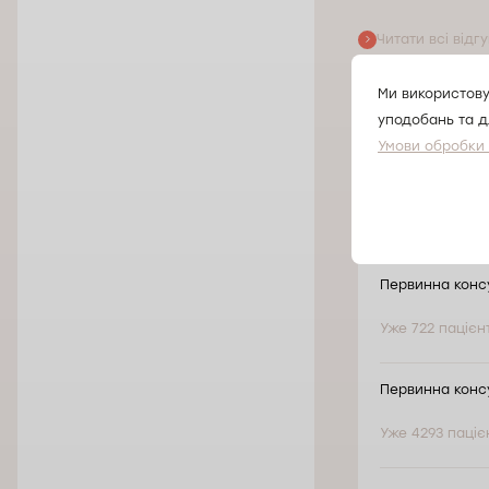
Читати всі відг
Варті
Ми використову
уподобань та д
Брат
Умови обробки
Первинна консу
Уже 722 паціє
Первинна конс
Уже 4293 паці