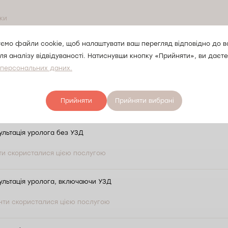
уки
сть прийому лікарів-
ємо файли cookie, щоб налаштувати ваш перегляд відповідно до 
ля аналізу відвідуваності. Натиснувши кнопку «Прийняти», ви даєте
иславі
 персональних даних.
Прийняти
Прийняти вибрані
льтація уролога без УЗД
нти скористалися цією послугою
ультація уролога, включаючи УЗД
єнти скористалися цією послугою