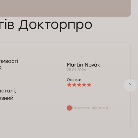
огів Докторпро
ливості
Martin Novák
й
28.01.2026
Оцінка:
деталі,
ьозний
Показати відповідь