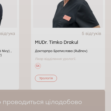
 відгука
5 відгуків
MUDr. Timko Drakul
Nivy) ,
Докторпро Братислава (Ružinov)
)
Лікар відділення урології.
SK
Урологія
о проводиться цілодобово