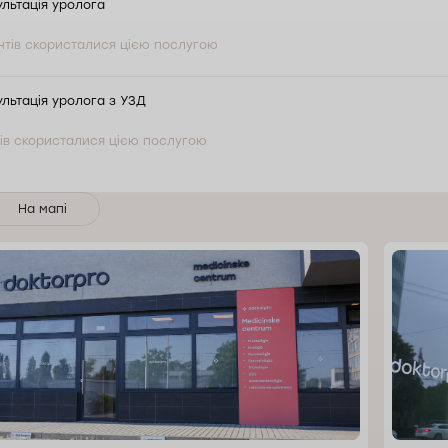
льтація уролога
нтів скористалися цією послугою
льтація уролога з УЗД
тів скористалися цією послугою
На мапі