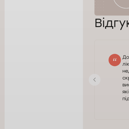
Відгу
До
Nataliya Zykova
лі
02.04.2025
не
Оцінка:
ск
ви
як
пі
Показати відгук