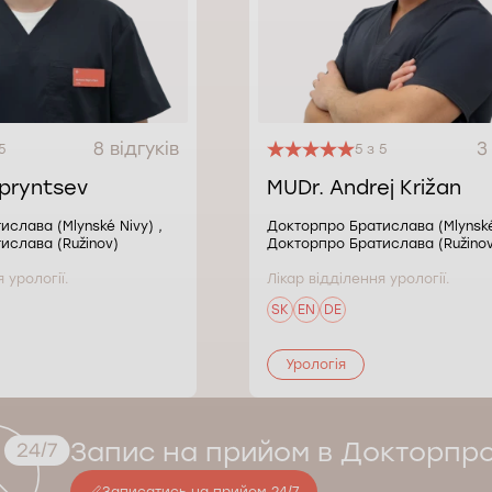
8 відгуків
3
5
5 з 5
epryntsev
MUDr. Andrej Križan
слава (Mlynské Nivy) ,
Докторпро Братислава (Mlynské 
ислава (Ružinov)
Докторпро Братислава (Ružinov
 урології.
Лікар відділення урології.
SK
EN
DE
Урологія
Запис на прийом в Докторпр