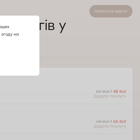
Написати відгук
урологів у
ваших
 згоду на
50 eur
/ 48 eur
Додати послугу
68 eur
/ 65 eur
Додати послугу