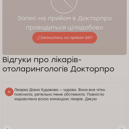
Запис на прийом в Докторпро
проводиться цілодобово
Записатись на прийом 24/7
Відгуки про лікарів-
отоларингологів Докторпро
Лікарка Діана Худакова — чудова. Вона все чітко
пояснила, ретельно мене обстежила. Повністю
задоволена всією командою лікарів. Дякую