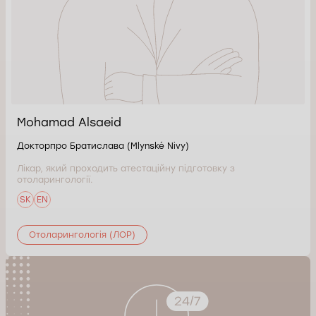
Mohamad Alsaeid
Докторпро Братислава (Mlynské Nivy)
Лікар, який проходить атестаційну підготовку з
отоларингології.
SK
EN
Отоларингологія (ЛОР)