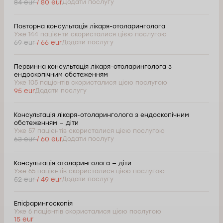
84 eur
/ 80 eur
Додати послугу
Повторна консультація лікаря-отоларинголога
Уже 144 пацієнти скористалися цією послугою
69 eur
/ 66 eur
Додати послугу
Первинна консультація лікаря-отоларинголога з
ендоскопічним обстеженням
Уже 105 пацієнтів скористалися цією послугою
95 eur
Додати послугу
Консультація лікаря-отоларинголога з ендоскопічним
обстеженням — діти
Уже 57 пацієнтів скористалися цією послугою
63 eur
/ 60 eur
Додати послугу
Консультація отоларинголога — діти
Уже 65 пацієнтів скористалися цією послугою
52 eur
/ 49 eur
Додати послугу
Епіфарингоскопія
Уже 6 пацієнтів скористалися цією послугою
15 eur