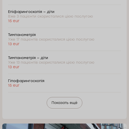
Епіфарингоскопія — діти
Вже 3 пацієнти скористалися цією послугою
15 eur
Тимпанометрія
Уже 17 пацієнтів скористалися цією послугою
13 eur
Тимпанометрія — діти
Уже 13 пацієнтів скористалися цією послугою
13 eur
Гіпофарингоскопія
15 eur
Показать ещё