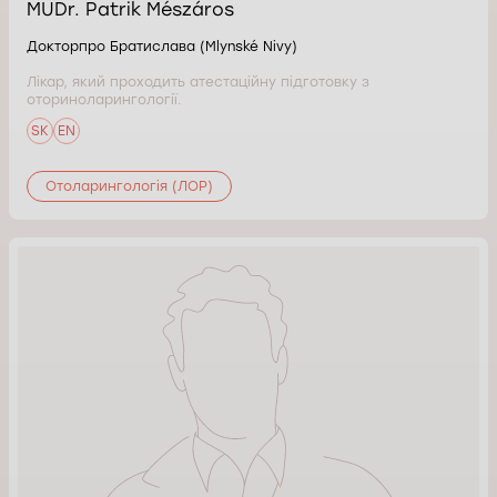
MUDr. Patrik Mészáros
Докторпро Братислава (Mlynské Nivy)
Лікар, який проходить атестаційну підготовку з
оториноларингології.
SK
EN
Отоларингологія (ЛОР)