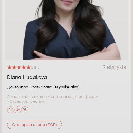
7 відгуків
5 з 5
Diana Hudakova
Докторпро Братислава (Mlynské Nivy)
Лікар, який проходить спеціалізацію за фахом
«Отоларингологія».
SK
UA
RU
Отоларингологія (ЛОР)