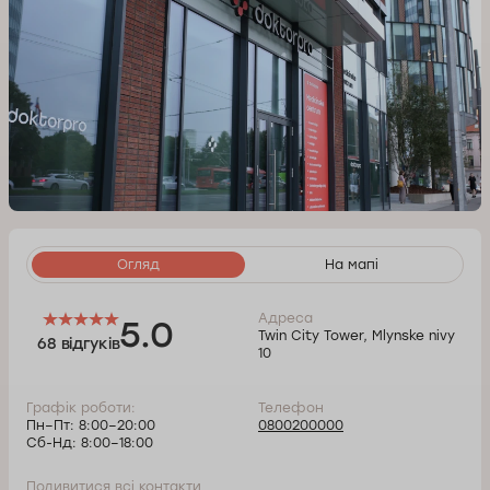
Огляд
На мапі
Адреса
5.0
Twin City Tower, Mlynske nivy
68 відгуків
10
Графік роботи:
Телефон
Пн–Пт: 8:00–20:00
0800200000
Сб-Нд: 8:00–18:00
Подивитися всі контакти