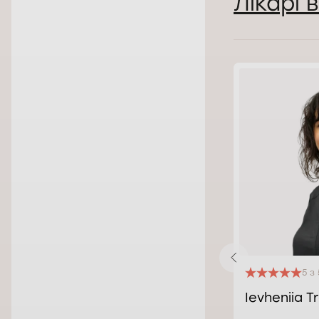
Лікарі 
15 відгуків
4.9 з 5
5 з 
MUDr. Denisa Košecká
Ievheniia T