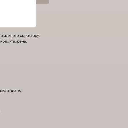
еріального характеру.
 новоутворень.
апальних та
;