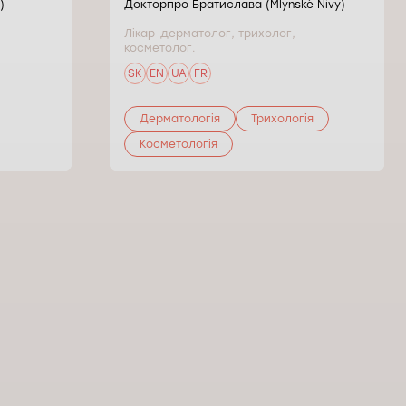
)
Докторпро Братислава (Mlynské Nivy)
Лікар-дерматолог, трихолог,
косметолог.
SK
EN
UA
FR
Дерматологія
Трихологія
Косметологія