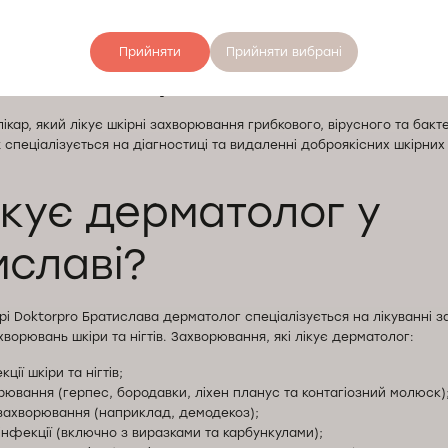
Прийняти
Прийняти вибрані
такий дерматолог?
ікар, який лікує шкірні захворювання грибкового, вірусного та бакт
спеціалізується на діагностиці та видаленні доброякісних шкірних
кує дерматолог у
иславі?
і Doktorpro Братислава дерматолог спеціалізується на лікуванні з
ворювань шкіри та нігтів. Захворювання, які лікує дерматолог:
ції шкіри та нігтів;
орювання (герпес, бородавки, ліхен планус та контагіозний молюск)
захворювання (наприклад, демодекоз);
 інфекції (включно з виразками та карбункулами);