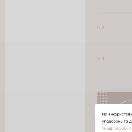
0 3
0 4
Ми використову
уподобань та д
Умови обробки