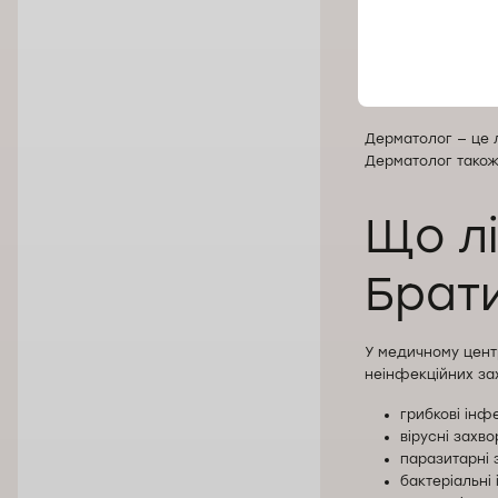
Хто 
Дерматолог — це л
Дерматолог також 
Що лі
Брат
У медичному центр
неінфекційних зах
грибкові інфек
вірусні захв
паразитарні 
бактеріальні