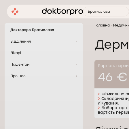
Братислава
Головна
Медични
Докторпро Братислава
Дерм
Відділення
Лікарі
Пацієнтам
Вартість перви
46 €
Про нас
Фізикальне о
Складання ін
лікування.
Лабораторні а
вартість перви