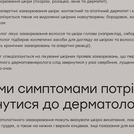
ворювання шкіри (псоріаз, розацеа, акне та дерматит).
алергічні захворювання шкіри: контактний та атопічний дерматит і 
лізується також на видаленні шкірних новоутворень: бородавок, к
лом.
лог лікує захворювання волосся та шкіри голови (наприклад, себо
толог підбирає косметичні засоби для догляду за шкірою та волосс
ь хронічних захворювань та алергічні реакції).
 спеціалізується на лікуванні шкірних проявів захворювань, що п
ного дерматовенеролога слід звернутися у разі свербіння, лущення
а очах.
ми симптомами потр
нутися до дерматоло
тологічного захворювання можуть вказувати шкірні висипання, лока
а грудях, а також на нижніх і верхніх кінцівках. Інші показання для ко