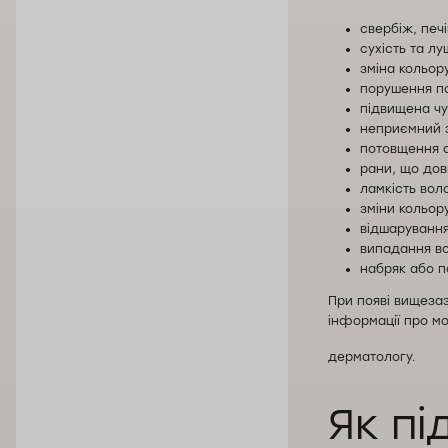
свербіж, печ
сухість та лу
зміна кольору
порушення по
підвищена чу
неприємний з
потовщення а
рани, що дов
ламкість воло
зміни кольор
відшарування
випадання во
набряк або п
При появі вищеза
інформації про м
дерматологу.
Як пі