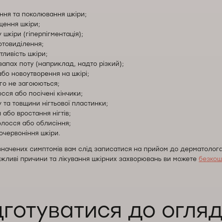
іння та поколювання шкіри;
щення шкіри;
 шкіри (гіперпігментація);
товиділення;
тливість шкіри;
апах поту (наприклад, надто різкий);
бо новоутворення на шкірі;
го не загоюються;
сся або посічені кінчики;
у та товщини нігтьової пластинки;
 або вростання нігтів;
лосся або облисіння;
очервоніння шкіри.
значених симптомів вам слід записатися на прийом до дерматолога
ожливі причини та лікування шкірних захворювань ви можете
безкош
дготуватися до огляд