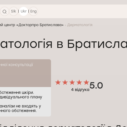
|
|
Slk
Ukr
Eng
й центр «Докторпро Братислава»
Дерматологія
атологія в Братисла
нної консультації
5.0
4 відгука
бстеження шкіри.
дивідуального плану
налізи не входять у
нного обстеження.