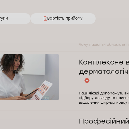
гуки
Вартість прийому
Чому пацієнти обирають 
Комплексне 
дерматологі
Наші лікарі допоможуть ви
підбору догляду та призна
видалення шкірних новоут
Професійний 