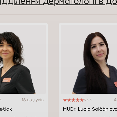
відділення дерматології в 
16 відгуків
4
5
5 з 5
retiak
MUDr. Lucia Solčániov