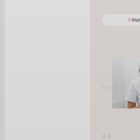
Від
0 1
0 2