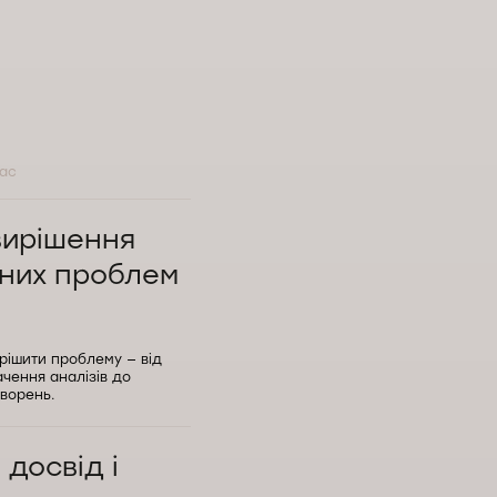
нас
вирішення
чних проблем
рішити проблему — від
чення аналізів до
ворень.
досвід і