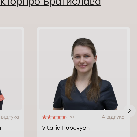
Докторпро Братислава
 відгука
4 відгука
5 з 5
á
Vitaliia Popovych