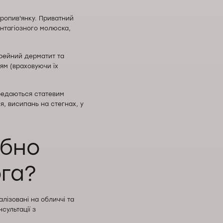
кропив'янку. Приватний
онтагіозного молюска,
рейний дерматит та
ям (враховуючи їх
ередаються статевим
, висипань на стегнах, у
ібно
га?
лізовані на обличчі та
нсультації з