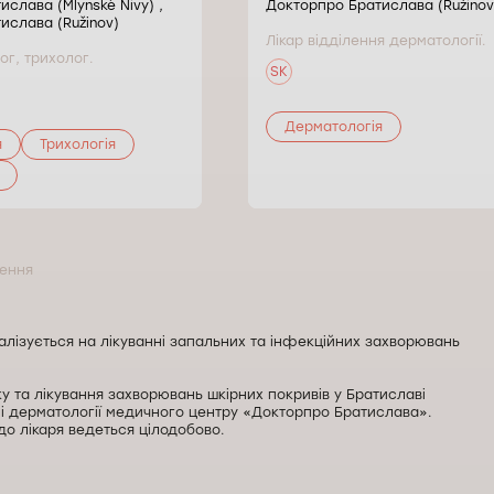
слава (Mlynské Nivy) ,
Докторпро Братислава (Ružinov
ислава (Ružinov)
Лікар відділення дерматології.
ог, трихолог.
SK
Дерматологія
я
Трихологія
лення
алізується на лікуванні запальних та інфекційних захворювань
у та лікування захворювань шкірних покривів у Братиславі
ні дерматології медичного центру «Докторпро Братислава».
о лікаря ведеться цілодобово.