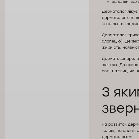
запальні зах
Дерматолог лікує 
дерматолог спеціа
папілом та конди
Дерматолог-трихо
алопецію). Дерма
жирність, наявніст
Дерматовенеролог
шляхом. До приват
роті, на язиці чи н
З яки
звер
На розвиток дерма
голові, на спині т
дерматологом: