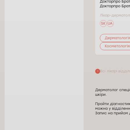
Докторпро Братислава (Ružinov)
Докторпро Брати
Докторпро Брат
Лікар-дерматолог. Фаховий керівник
відділення дерматології.
Лікар-дерматол
SK
SK
UA
Дерматологія
Дерматологі
Косметологія
Всі лікарі відді
Дерматолог спеці
шкіри.
Пройти діагностик
можна у відділен
Запис на прийом д