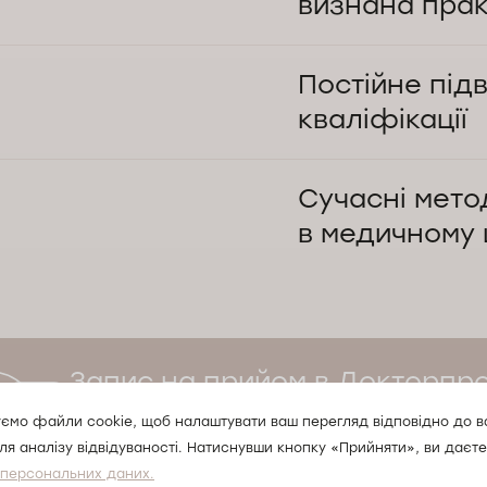
визнана пра
Лікарка Віталіна Попович 
престижному конгресі EAD
Постійне під
кваліфікації
Наші фахівці регулярно п
стежать за сучасними тен
Сучасні мето
новітні методи в дерматоло
в медичному 
Залежно від діагнозу зас
радіочастотні та кріогенні
спрямовані на вирішення 
Запис на прийом в Докторпр
проводиться цілодобово
ємо файли cookie, щоб налаштувати ваш перегляд відповідно до 
ля аналізу відвідуваності. Натиснувши кнопку «Прийняти», ви даєте
Записатись на прийом 24/7
 персональних даних.