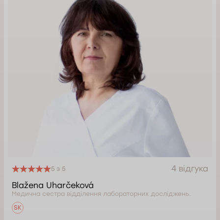
4 відгука
5 з 5
Blažena Uharčeková
Медична сестра відділення лабораторних досліджень.
SK