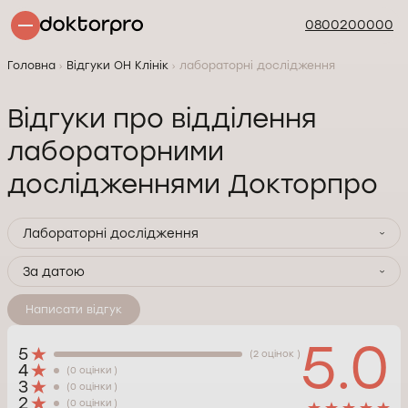
0800200000
Головна
Відгуки ОН Клінік
лабораторні дослідження
Відгуки про відділення
лабораторними
дослідженнями Докторпро
Лабораторні дослідження
За датою
Написати відгук
5.0
5
(2 оцінок )
4
(0 оцінки )
3
(0 оцінки )
2
(0 оцінки )