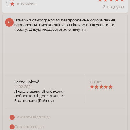
1
(0 оцінки )
2 відгука
Приємна атмосфера та безпроблемне оформлення
замовлення. Високо оцінюю ввічливе спілкування та
повагу. Дякую медсестрі за співчуття.
Доброго дня, пані Boková, дякуємо вам за позитивний
Beáta Boková
Оцінка:
відгук. Будемо раді допомогти й наступного разу.
14.02.2024
Лікар:
Blažena Uharčeková
Лабораторні дослідження
Служба контролю якості Докторпро
Братислава (Ružinov)
Показати відповідь
Показати відгук