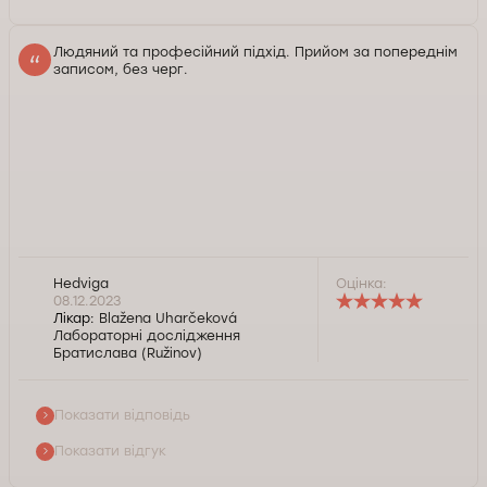
Людяний та професійний підхід. Прийом за попереднім
записом, без черг.
Доброго дня, пані Гедвіго, дякуємо вам за позитивний
Hedviga
Оцінка:
відгук. Будемо раді допомогти й наступного разу.
08.12.2023
Лікар:
Blažena Uharčeková
Лабораторні дослідження
Служба контролю якості Докторпро
Братислава (Ružinov)
Показати відповідь
Показати відгук