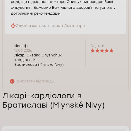
раді, що підхід пані доктора Онищук виправдав Ваші
очікування. Бажаємо Вам міцного здоров’я та успіхів у
дотриманні рекомендацій.
Служба контролю якості Докторпро
Йозеф
Оцінка:
19.06.2026
Лікар:
Oksana Onyshchuk
Кардіологія
Братислава (Mlynské Nivy)
Приховати відповідь
Лікарі-кардіологи в
Братиславі (Mlynské Nivy)