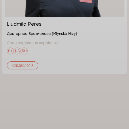
Liudmila Peres
Докторпро Братислава (Mlynské Nivy)
Лікар відділення кардіології.
SK
UA
RU
Кардіологія