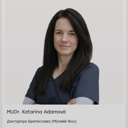
MUDr. Katarína Adamová
Докторпро Братислава (Mlynské Nivy)