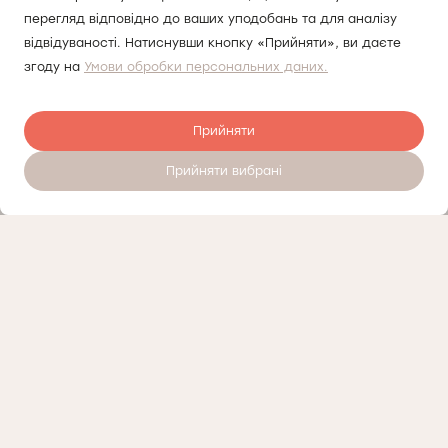
перегляд відповідно до ваших уподобань та для аналізу
відвідуваності. Натиснувши кнопку «Прийняти», ви даєте
згоду на
Умови обробки персональних даних.
Прийняти
Прийняти вибрані
Залишити відгук
Контроль якості
Про приватний медичний центр Докторпро у Братиславі
Політика приватності
Контакти