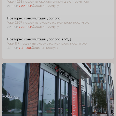
Уже 4293 пацієнти скористалися цією послугою
68 eur
/ 65 eur
Додати послугу
Повторна консультація уролога
Уже 2807 пацієнтів скористалися цією послугою
35 eur
/ 33 eur
Додати послугу
Повторна консультація уролога з УЗД
Уже 177 пацієнтів скористалися цією послугою
43 eur
/ 41 eur
Додати послугу