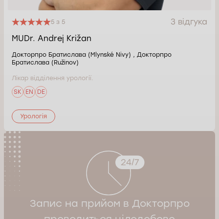
3 відгука
5 з 5
MUDr. Andrej Križan
Докторпро Братислава (Mlynské Nivy) , Докторпро
Братислава (Ružinov)
Лікар відділення урології.
SK
EN
DE
Урологія
Запис на прийом в Докторпро