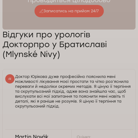
проводиться цілодобово
Записатись на прийом 24/7
Відгуки про урологів
Докторпро у Братиславі
(Mlynské Nivy)
Доктор Юрікова дуже професійно пояснила мені
можливості лікування моєї простати та чітко роз’яснила
переваги й недоліки окремих методів. Я ціную її терпіння
та скрупульозний підхід, адже вона знайшла час, щоб
вислухати всі мої запитання та пояснити мені навіть ті
деталі, які я раніше не розумів. Я ціную її терпіння та
скрупульозний підхід.
Martin Novák
Оцінка: