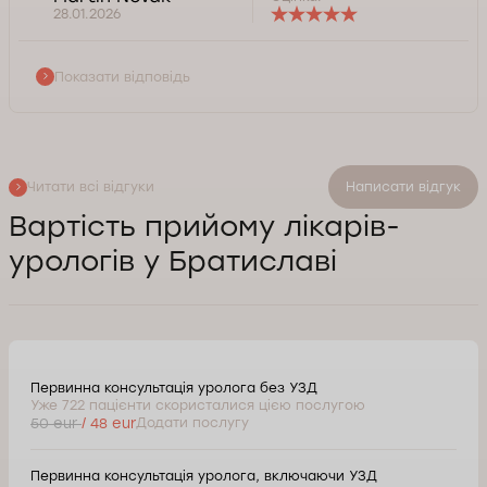
28.01.2026
Показати відповідь
Читати всі відгуки
Написати відгук
Вартість прийому лікарів-
урологів у Братиславі
Первинна консультація уролога без УЗД
Уже 722 пацієнти скористалися цією послугою
50 eur
/ 48 eur
Додати послугу
Первинна консультація уролога, включаючи УЗД