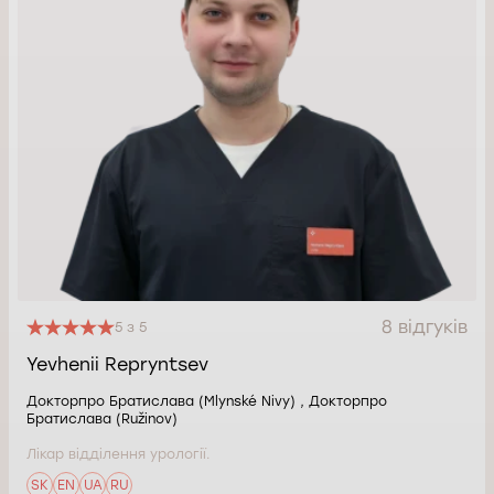
8 відгуків
5 з 5
Yevhenii Repryntsev
Докторпро Братислава (Mlynské Nivy) , Докторпро
Братислава (Ružinov)
Лікар відділення урології.
SK
EN
UA
RU