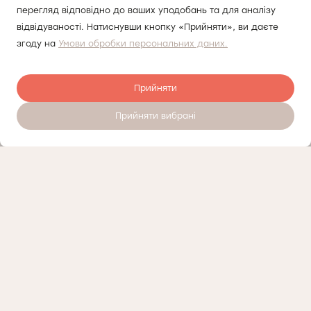
перегляд відповідно до ваших уподобань та для аналізу
відвідуваності. Натиснувши кнопку «Прийняти», ви даєте
згоду на
Умови обробки персональних даних.
Прийняти
Прийняти вибрані
Записатись на прийом 24/7
Контроль якості
Про приватний медичний центр Докторпро у Братиславі
Політика приватності
Контакти
Медичний маркетинг