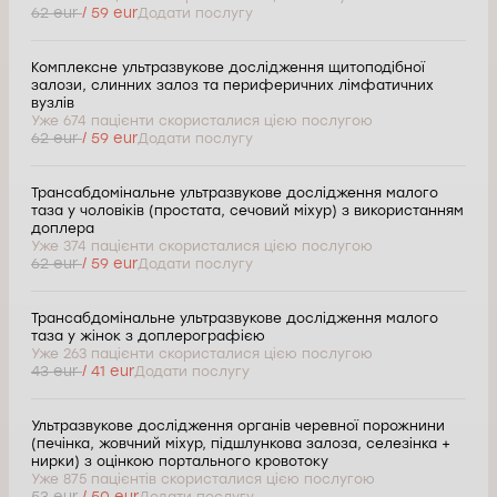
62 eur
/ 59 eur
Додати послугу
Комплексне ультразвукове дослідження щитоподібної
залози, слинних залоз та периферичних лімфатичних
вузлів
Уже 674 пацієнти скористалися цією послугою
62 eur
/ 59 eur
Додати послугу
Трансабдомінальне ультразвукове дослідження малого
таза у чоловіків (простата, сечовий міхур) з використанням
доплера
Уже 374 пацієнти скористалися цією послугою
62 eur
/ 59 eur
Додати послугу
Трансабдомінальне ультразвукове дослідження малого
таза у жінок з доплерографією
Уже 263 пацієнти скористалися цією послугою
43 eur
/ 41 eur
Додати послугу
Ультразвукове дослідження органів черевної порожнини
(печінка, жовчний міхур, підшлункова залоза, селезінка +
нирки) з оцінкою портального кровотоку
Уже 875 пацієнтів скористалися цією послугою
53 eur
/ 50 eur
Додати послугу