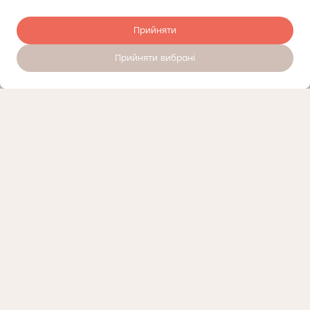
Прийняти
Прийняти вибрані
Записатись на прийом 24/7
Прайсліст
Контроль якості
Про приватний медичний центр Докторпро у Братиславі
Політика приватності
Контакти
Медичний маркетинг
Likyemo.com