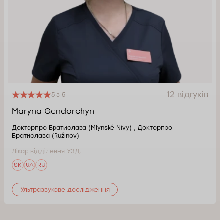
12 відгуків
5 з 5
Maryna Gondorchyn
Докторпро Братислава (Mlynské Nivy) , Докторпро
Братислава (Ružinov)
Лікар відділення УЗД.
SK
UA
RU
Ультразвукове дослідження