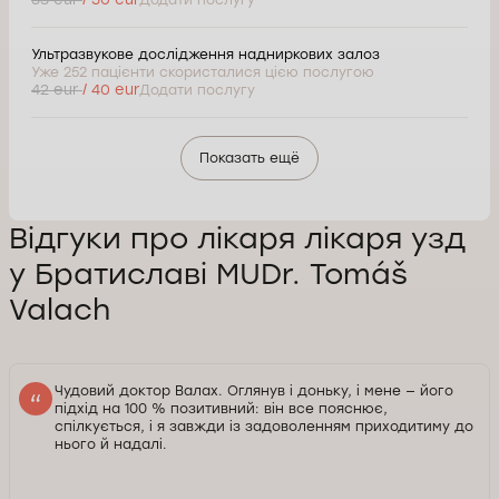
Ультразвукове дослідження надниркових залоз
Уже 252 пацієнти скористалися цією послугою
42 eur
/ 40 eur
Додати послугу
Показать ещё
Відгуки про лікаря лікаря узд
у Братиславі MUDr. Tomáš
Valach
Чудовий доктор Валах. Оглянув і доньку, і мене — його
підхід на 100 % позитивний: він все пояснює,
спілкується, і я завжди із задоволенням приходитиму до
нього й надалі.